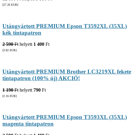
[27.26
EUR
]
Utángyártott PREMIUM Epson T3592XL (35XL)
kék tintapatron
2 590
Ft
helyett
1 400
Ft
[3.82
EUR
]
Utángyártott PREMIUM Brother LC3219XL fekete
tintapatron (100% új) AKCIÓ!
1 190
Ft
helyett
790
Ft
[2.16
EUR
]
Utángyártott PREMIUM Epson T3593XL (35XL)
magenta tintapatron