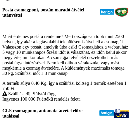
Posta csomagpont, postán maradó átvétel
utánvéttel
Miért érdemes postára rendelnie? Mert országosan több mint 2500
helyen, így akár a legtávolabbi településen is átveheti a csomagját.
Válasszon egy postát, amelyik útba esik! Csomagjához a webáruház
5 vagy 10 munkanapos őrzési időt is választhat, ez időn belül akkor
megy érte, amikor akar. A csomagja felvételét összekötheti más
postai ügye intézésével. Nem kell otthon várakoznia, vagy mást
megkérnie a csomag átvételére. A küldemények maximális tömege
30 kg. Szállítási idő: 1-3 munkanap
A termék súlya 0.40
Kg
, így a szállítási költség 1 termék esetében 1
750
Ft
.
Szállítási díj: Súlytól függ
Ingyenes 100 000
Ft
értékű rendelés felett.
GLS csomagpont, automata átvétel előre
utalással