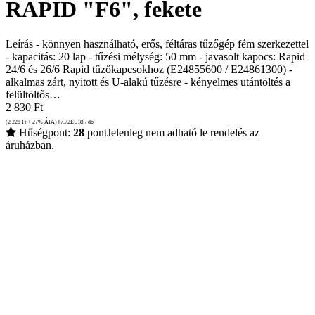
RAPID "F6", fekete
Leírás - könnyen használható, erős, féltáras tűzőgép fém szerkezettel
- kapacitás: 20 lap - tűzési mélység: 50 mm - javasolt kapocs: Rapid
24/6 és 26/6 Rapid tűzőkapcsokhoz (E24855600 / E24861300) -
alkalmas zárt, nyitott és U-alakú tűzésre - kényelmes utántöltés a
felültöltős…
2 830
Ft
(2 228
Ft
+ 27% ÁFA) [7.72
EUR
] / db
Hűségpont:
28
pont
Jelenleg nem adható le rendelés az
áruházban.