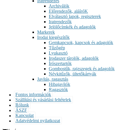
Iratrendezés
Archiválók
Előrendezők, aláíróK
Elválasztó lapok, regiszterek
Iratrendezők
Jelölőcímkék és adagolók
Markerek
Irodai kiegészítők
Gemkapcsok, kapcsok és adagolók
Tűzőgép
Lyukasztó
Irodaszer tárolók, adagolók
Írószertartók
Gombostűk, rajzszegek és adagolók
Névkitűzők, ültetőkártyák
Javítás, ragasztás
Hibajavítók
Ragasztók
Fontos információk
Szállítási és vásárlási feltételek
Rólunk
ÁSZF
Kapcsolat
Adatvédelmi nyilatkozat