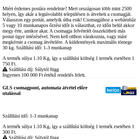
Miért érdemes postára rendelnie? Mert országosan több mint 2500
helyen, így akár a legtávolabbi településen is átveheti a csomagját.
Válasszon egy postát, amelyik útba esik! Csomagjához a webáruház
5 vagy 10 munkanapos őrzési időt is választhat, ez időn belül akkor
megy érte, amikor akar. A csomagja felvételét összekötheti más
postai ügye intézésével. Nem kell otthon várakoznia, vagy mást
megkérnie a csomag átvételére. A küldemények maximális tömege
30 kg. Szállítási idő: 1-3 munkanap
A termék súlya 1.10
Kg
, így a szállítási költség 1 termék esetében 1
750
Ft
.
Szállítási díj: Súlytól függ
Ingyenes 100 000
Ft
értékű rendelés felett.
GLS csomagpont, automata átvétel előre
utalással
Szállítási idő: 1-3 munkanap
A termék súlya 1.10
Kg
, így a szállítási költség 1 termék esetében 1
300
Ft
.
Szállítási díj: Súlytól függ