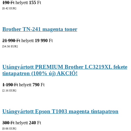
190
Ft
helyett
155
Ft
[0.42
EUR
]
Brother TN-241 magenta toner
21 990
Ft
helyett
19 990
Ft
[54.56
EUR
]
Utángyártott PREMIUM Brother LC3219XL fekete
tintapatron (100% új) AKCIÓ!
1 190
Ft
helyett
790
Ft
[2.16
EUR
]
Utángyártott Epson T1003 magenta tintapatron
300
Ft
helyett
240
Ft
[0.66
EUR
]