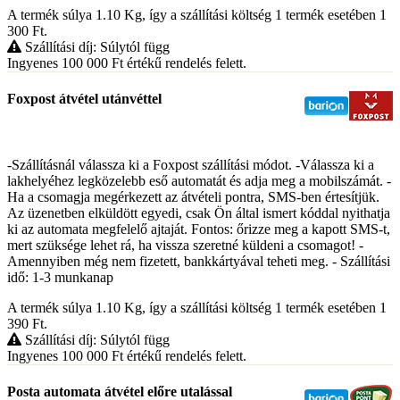
A termék súlya 1.10
Kg
, így a szállítási költség 1 termék esetében 1
300
Ft
.
Szállítási díj: Súlytól függ
Ingyenes 100 000
Ft
értékű rendelés felett.
Foxpost átvétel utánvéttel
-Szállításnál válassza ki a Foxpost szállítási módot. -Válassza ki a
lakhelyéhez legközelebb eső automatát és adja meg a mobilszámát. -
Ha a csomagja megérkezett az átvételi pontra, SMS-ben értesítjük.
Az üzenetben elküldött egyedi, csak Ön által ismert kóddal nyithatja
ki az automata megfelelő ajtaját. Fontos: őrizze meg a kapott SMS-t,
mert szüksége lehet rá, ha vissza szeretné küldeni a csomagot! -
Amennyiben még nem fizetett, bankkártyával teheti meg. - Szállítási
idő: 1-3 munkanap
A termék súlya 1.10
Kg
, így a szállítási költség 1 termék esetében 1
390
Ft
.
Szállítási díj: Súlytól függ
Ingyenes 100 000
Ft
értékű rendelés felett.
Posta automata átvétel előre utalással