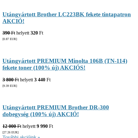
Utángyártott Brother LC223BK fekete tintapatron
AKCIÓ!
390
Ft
helyett
320
Ft
[0.87
EUR
]
Utángyártott PREMIUM Minolta 106B (TN-114)
fekete toner (100% új) AKCIÓS!
3 800
Ft
helyett
3 440
Ft
[9.39
EUR
]
Utángyártott PREMIUM Brother DR-300
dobegység (100% új) AKCIÓ!
12 000
Ft
helyett
9 990
Ft
[27.26
EUR
]
További akcióink »