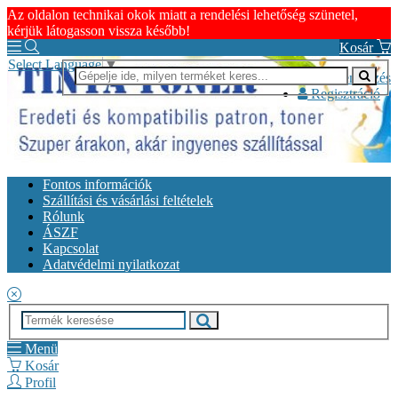
Az oldalon technikai okok miatt a rendelési lehetőség szünetel,
kérjük látogasson vissza később!
Kosár
Select Language
▼
Bejelentkezés
Regisztráció
Fontos információk
Szállítási és vásárlási feltételek
Rólunk
ÁSZF
Kapcsolat
Adatvédelmi nyilatkozat
Menü
Kosár
Profil