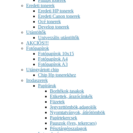
Philips tonerek
Eredeti tonerek
Eredeti HP tonerek
Eredeti Canon tonerek
Océ tonerek
Develop tonerek
Utántöltők
Univerzális utántöltők
AKCIÓS!!!
Fotópapírok
Fotópapírok 10x15
Fotópapírok A4
Fotópapírok A3
Utángyártott chip
Chip Hp tonerekhez
Irodaszerek
Papíráruk
Borítékok,tasakok
Etikettek, árazócímkék
Füzetek
Jegyzettömbök,adagolók
Nyomtatványok, átírótömbök
Papírtekercsek
Pauszok (íves, tekercses)
Pénztárgépszalagok