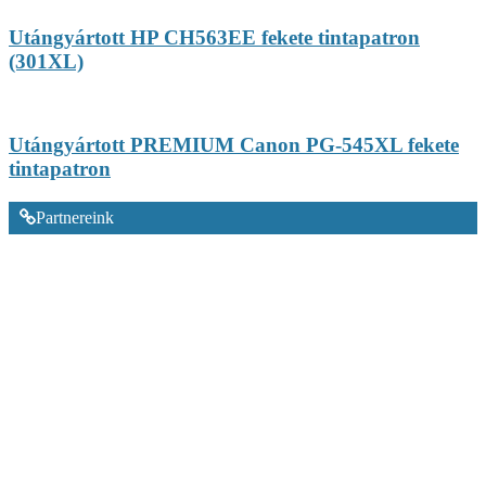
Utángyártott HP CH563EE fekete tintapatron
(301XL)
Utángyártott PREMIUM Canon PG-545XL fekete
tintapatron
Partnereink