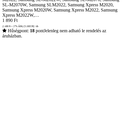
SL-M2070W, Samsung SLM2022, Samsung Xpress M2020,
Samsung Xpress M2020W, Samsung Xpress M2022, Samsung
Xpress M2022W,…
1 890
Ft
(1 488
Ft
+ 27% ÁFA) [5.16
EUR
] / db
Hűségpont:
18
pont
Jelenleg nem adható le rendelés az
áruházban.