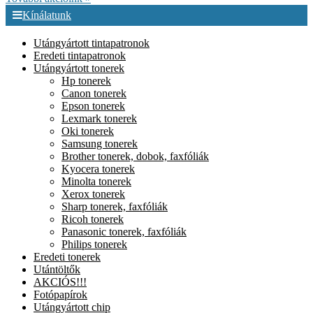
Kínálatunk
Utángyártott tintapatronok
Eredeti tintapatronok
Utángyártott tonerek
Hp tonerek
Canon tonerek
Epson tonerek
Lexmark tonerek
Oki tonerek
Samsung tonerek
Brother tonerek, dobok, faxfóliák
Kyocera tonerek
Minolta tonerek
Xerox tonerek
Sharp tonerek, faxfóliák
Ricoh tonerek
Panasonic tonerek, faxfóliák
Philips tonerek
Eredeti tonerek
Utántöltők
AKCIÓS!!!
Fotópapírok
Utángyártott chip