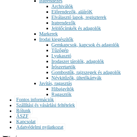
Iratrendezés
Archiválók
Előrendezők, aláíróK
Elválasztó lapok, regiszterek
Iratrendezők
Jelölőcímkék és adagolók
Markerek
Irodai kiegészítők
Gemkapcsok, kapcsok és adagolók
Tűzőgép
Lyukasztó
Irodaszer tárolók, adagolók
Írószertartók
Gombostűk, rajzszegek és adagolók
Névkitűzők, ültetőkártyák
Javítás, ragasztás
Hibajavítók
Ragasztók
Fontos információk
Szállítási és vásárlási feltételek
Rólunk
ÁSZF
Kapcsolat
Adatvédelmi nyilatkozat