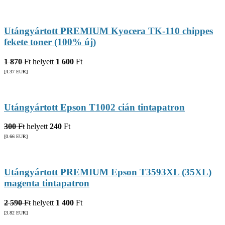
Utángyártott PREMIUM Kyocera TK-110 chippes
fekete toner (100% új)
1 870
Ft
helyett
1 600
Ft
[4.37
EUR
]
Utángyártott Epson T1002 cián tintapatron
300
Ft
helyett
240
Ft
[0.66
EUR
]
Utángyártott PREMIUM Epson T3593XL (35XL)
magenta tintapatron
2 590
Ft
helyett
1 400
Ft
[3.82
EUR
]