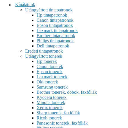
Kínálatunk
Utángyártott tintapatronok
Hp tintapatronok
Canon tintapatronok
Epson tintapatronok
Lexmark tintapatronok
Brother tintapatronok
Philips tintapatronok
Dell tintapatronok
Eredeti tintapatronok
Utángyártott tonerek
Hp tonerek
Canon tonerek
Epson tonerek
Lexmark tonerek
Oki tonerek
Samsung tonerek
Brother tonerek, dobok, faxfóliák
Kyocera tonerek
Minolta tonerek
Xerox tonerek
Sharp tonerek, faxfóliák
Ricoh tonerek
Panasonic tonerek, faxfóliák