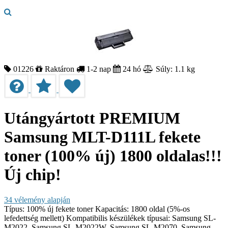
01226
Raktáron
1-2 nap
24 hó
Súly: 1.1 kg
Utángyártott PREMIUM
Samsung MLT-D111L fekete
toner (100% új) 1800 oldalas!!!
Új chip!
34
vélemény alapján
Típus: 100% új fekete toner Kapacitás: 1800 oldal (5%-os
lefedettség mellett) Kompatibilis készülékek típusai: Samsung SL-
M2022, Samsung SL-M2022W, Samsung SL-M2070, Samsung