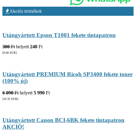
Akciós termékek
Utángyártott Epson T1001 fekete tintapatron
300
Ft
helyett
240
Ft
[0.66
EUR
]
Utángyártott PREMIUM Ricoh SP3400 fekete toner
(100% új)
6 090
Ft
helyett
5 990
Ft
[16.35
EUR
]
Utángyártott Canon BCI-6BK fekete tintapatron
AKCIÓ!