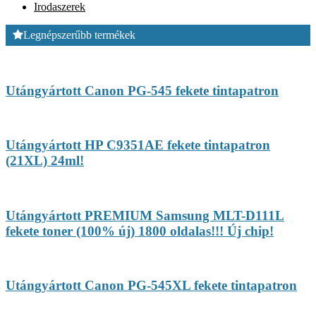
Irodaszerek
Legnépszerűbb termékek
Utángyártott Canon PG-545 fekete tintapatron
Utángyártott HP C9351AE fekete tintapatron
(21XL) 24ml!
Utángyártott PREMIUM Samsung MLT-D111L
fekete toner (100% új) 1800 oldalas!!! Új chip!
Utángyártott Canon PG-545XL fekete tintapatron