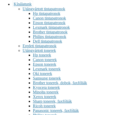
Kínálatunk
Utángyártott tintapatronok
Hp tintapatronok
Canon tintapatronok
Epson tintapatronok
Lexmark tintapatronok
Brother tintapatronok
Philips tintapatronok
Dell tintapatronok
Eredeti tintapatronok
Utángyártott tonerek
Hp tonerek
Canon tonerek
Epson tonerek
Lexmark tonerek
Oki tonerek
Samsung tonerek
Brother tonerek, dobok, faxfóliák
Kyocera tonerek
Minolta tonerek
Xerox tonerek
Sharp tonerek, faxfóliák
Ricoh tonerek
Panasonic tonerek, faxfóliák