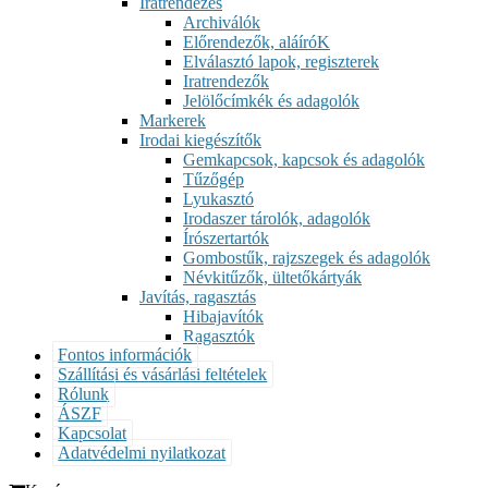
Iratrendezés
Archiválók
Előrendezők, aláíróK
Elválasztó lapok, regiszterek
Iratrendezők
Jelölőcímkék és adagolók
Markerek
Irodai kiegészítők
Gemkapcsok, kapcsok és adagolók
Tűzőgép
Lyukasztó
Irodaszer tárolók, adagolók
Írószertartók
Gombostűk, rajzszegek és adagolók
Névkitűzők, ültetőkártyák
Javítás, ragasztás
Hibajavítók
Ragasztók
Fontos információk
Szállítási és vásárlási feltételek
Rólunk
ÁSZF
Kapcsolat
Adatvédelmi nyilatkozat