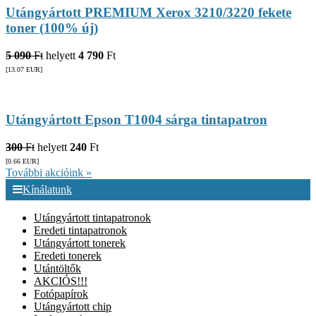
Utángyártott PREMIUM Xerox 3210/3220 fekete
toner (100% új)
5 090
Ft
helyett
4 790
Ft
[13.07
EUR
]
Utángyártott Epson T1004 sárga tintapatron
300
Ft
helyett
240
Ft
[0.66
EUR
]
További akcióink »
Kínálatunk
Utángyártott tintapatronok
Eredeti tintapatronok
Utángyártott tonerek
Eredeti tonerek
Utántöltők
AKCIÓS!!!
Fotópapírok
Utángyártott chip