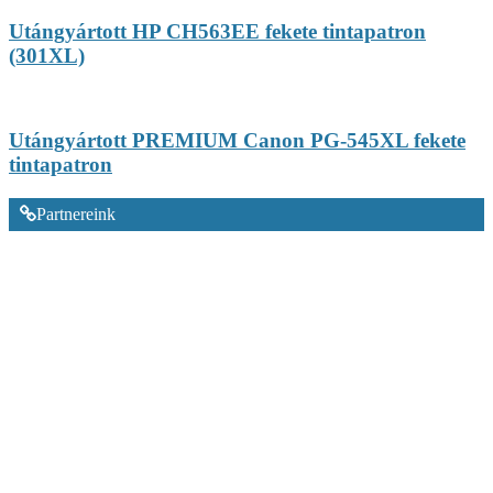
Utángyártott HP CH563EE fekete tintapatron
(301XL)
Utángyártott PREMIUM Canon PG-545XL fekete
tintapatron
Partnereink