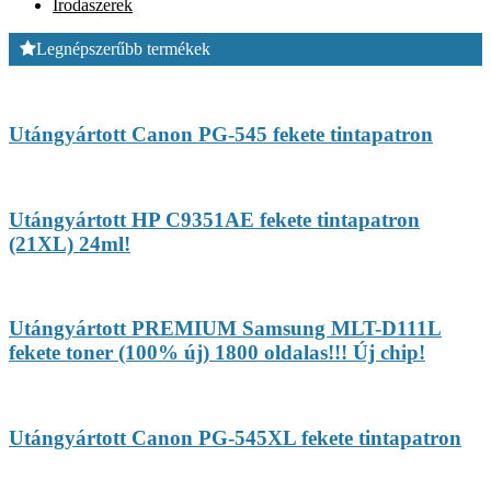
Irodaszerek
Legnépszerűbb termékek
Utángyártott Canon PG-545 fekete tintapatron
Utángyártott HP C9351AE fekete tintapatron
(21XL) 24ml!
Utángyártott PREMIUM Samsung MLT-D111L
fekete toner (100% új) 1800 oldalas!!! Új chip!
Utángyártott Canon PG-545XL fekete tintapatron