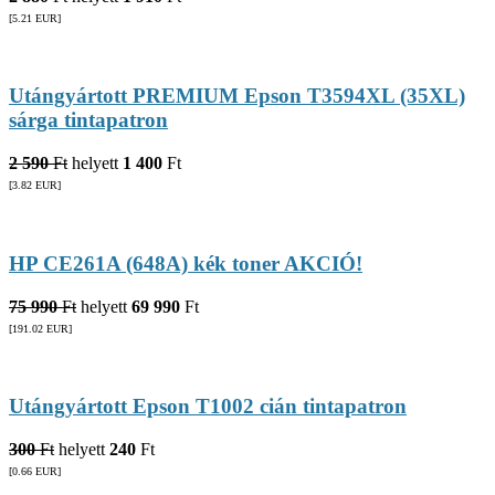
[5.21
EUR
]
Utángyártott PREMIUM Epson T3594XL (35XL)
sárga tintapatron
2 590
Ft
helyett
1 400
Ft
[3.82
EUR
]
HP CE261A (648A) kék toner AKCIÓ!
75 990
Ft
helyett
69 990
Ft
[191.02
EUR
]
Utángyártott Epson T1002 cián tintapatron
300
Ft
helyett
240
Ft
[0.66
EUR
]