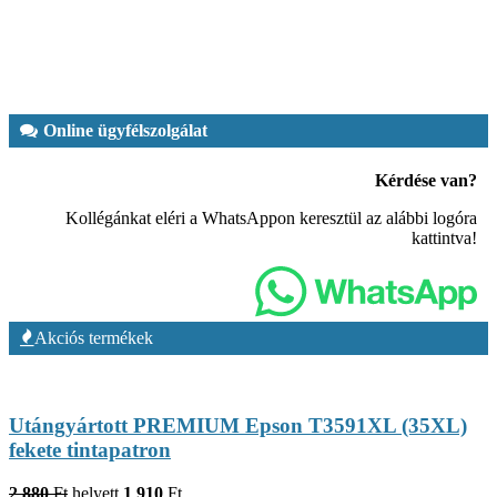
Online ügyfélszolgálat
Kérdése van?
Kollégánkat eléri a WhatsAppon keresztül az alábbi logóra
kattintva!
Akciós termékek
Utángyártott PREMIUM Epson T3591XL (35XL)
fekete tintapatron
2 880
Ft
helyett
1 910
Ft