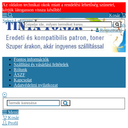
Az oldalon technikai okok miatt a rendelési lehetőség szünetel,
kérjük látogasson vissza később!
Kosár
Select Language
▼
Bejelentkezés
Regisztráció
Fontos információk
Szállítási és vásárlási feltételek
Rólunk
ÁSZF
Kapcsolat
Adatvédelmi nyilatkozat
Menü
Kosár
Profil