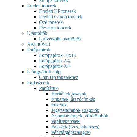
Philips tonerek
Eredeti tonerek
Eredeti HP tonerek
Eredeti Canon tonerek
Océ tonerek
Develop tonerek
Utántöltők
Univerzális utántöltők
AKCIÓS!!!
Fotópapírok
Fotópapírok 10x15
Fotópapírok A4
Fotópapírok A3
Utángyártott chip
Chip Hp tonerekhez
Irodaszerek
Papíráruk
Borítékok,tasakok
Etikettek, árazócímkék
Füzetek
Jegyzettömbök,adagolók
Nyomtatványok, átírótömbök
Papírtekercsek
Pauszok (íves, tekercses)
Pénztárgépszalagok