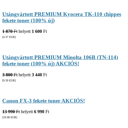
Utángyártott PREMIUM Kyocera TK-110 chippes
fekete toner (100% új)
1 870
Ft
helyett
1 600
Ft
[4.37
EUR
]
Utángyártott PREMIUM Minolta 106B (TN-114)
fekete toner (100% új) AKCIÓS!
3 800
Ft
helyett
3 440
Ft
[9.39
EUR
]
Canon FX-3 fekete toner AKCIÓS!
13 990
Ft
helyett
6 990
Ft
[19.08
EUR
]