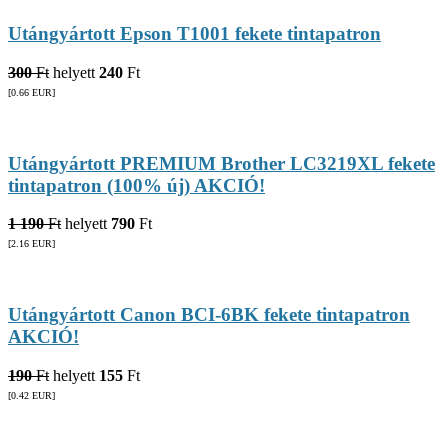
Utángyártott Epson T1001 fekete tintapatron
300
Ft
helyett
240
Ft
[0.66
EUR
]
Utángyártott PREMIUM Brother LC3219XL fekete
tintapatron (100% új) AKCIÓ!
1 190
Ft
helyett
790
Ft
[2.16
EUR
]
Utángyártott Canon BCI-6BK fekete tintapatron
AKCIÓ!
190
Ft
helyett
155
Ft
[0.42
EUR
]