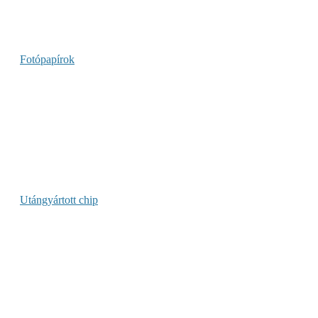
Fotópapírok
Utángyártott chip