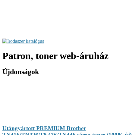
Patron, toner web-áruház
Újdonságok
Utángyártott PREMIUM Brother
TN416/TN426/TN436/TN446 sárga toner (100% új)