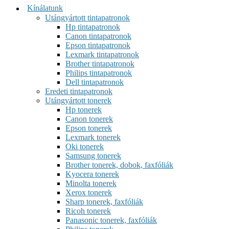
Kínálatunk
Utángyártott tintapatronok
Hp tintapatronok
Canon tintapatronok
Epson tintapatronok
Lexmark tintapatronok
Brother tintapatronok
Philips tintapatronok
Dell tintapatronok
Eredeti tintapatronok
Utángyártott tonerek
Hp tonerek
Canon tonerek
Epson tonerek
Lexmark tonerek
Oki tonerek
Samsung tonerek
Brother tonerek, dobok, faxfóliák
Kyocera tonerek
Minolta tonerek
Xerox tonerek
Sharp tonerek, faxfóliák
Ricoh tonerek
Panasonic tonerek, faxfóliák