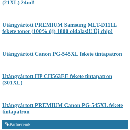
(21XL) 24ml!
Utángyártott PREMIUM Samsung MLT-D111L
fekete toner (100% új) 1800 oldalas!!! Új chip!
Utángyártott Canon PG-545XL fekete tintapatron
Utángyártott HP CH563EE fekete tintapatron
(301XL)
Utángyártott PREMIUM Canon PG-545XL fekete
tintapatron
Partnereink