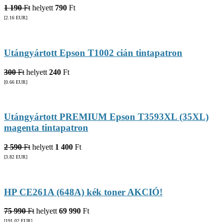
1 190
Ft
helyett
790
Ft
[2.16
EUR
]
Utángyártott Epson T1002 cián tintapatron
300
Ft
helyett
240
Ft
[0.66
EUR
]
Utángyártott PREMIUM Epson T3593XL (35XL)
magenta tintapatron
2 590
Ft
helyett
1 400
Ft
[3.82
EUR
]
HP CE261A (648A) kék toner AKCIÓ!
75 990
Ft
helyett
69 990
Ft
[191.02
EUR
]