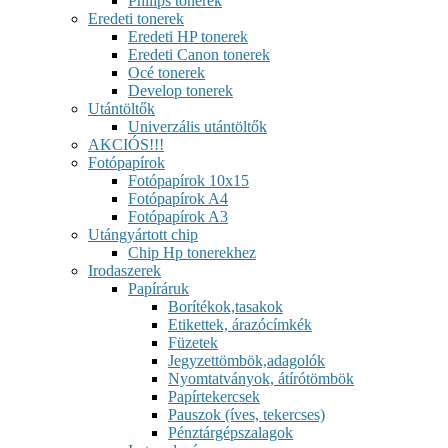
Philips tonerek
Eredeti tonerek
Eredeti HP tonerek
Eredeti Canon tonerek
Océ tonerek
Develop tonerek
Utántöltők
Univerzális utántöltők
AKCIÓS!!!
Fotópapírok
Fotópapírok 10x15
Fotópapírok A4
Fotópapírok A3
Utángyártott chip
Chip Hp tonerekhez
Irodaszerek
Papíráruk
Borítékok,tasakok
Etikettek, árazócímkék
Füzetek
Jegyzettömbök,adagolók
Nyomtatványok, átírótömbök
Papírtekercsek
Pauszok (íves, tekercses)
Pénztárgépszalagok