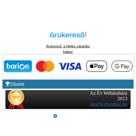
Árukereső, a hiteles vásárlási
kalauz
Díjaink
Az Év Webáruháza
2013
superwebaruhaz.hu
Üzemeltető
Online elállás
Teljes katalógus