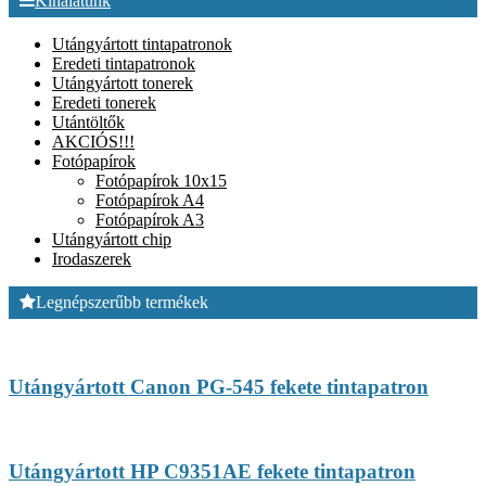
Kínálatunk
Utángyártott tintapatronok
Eredeti tintapatronok
Utángyártott tonerek
Eredeti tonerek
Utántöltők
AKCIÓS!!!
Fotópapírok
Fotópapírok 10x15
Fotópapírok A4
Fotópapírok A3
Utángyártott chip
Irodaszerek
Legnépszerűbb termékek
Utángyártott Canon PG-545 fekete tintapatron
Utángyártott HP C9351AE fekete tintapatron