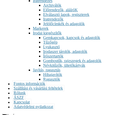
Iratrendezés
Archiválók
Előrendezők, aláíróK
Elválasztó lapok, regiszterek
Iratrendezők
Jelölőcímkék és adagolók
Markerek
Irodai kiegészítők
Gemkapcsok, kapcsok és adagolók
Tűzőgép
Lyukasztó
Irodaszer tárolók, adagolók
Írószertartók
Gombostűk, rajzszegek és adagolók
Névkitűzők, ültetőkártyák
Javítás, ragasztás
Hibajavítók
Ragasztók
Fontos információk
Szállítási és vásárlási feltételek
Rólunk
ÁSZF
Kapcsolat
Adatvédelmi nyilatkozat