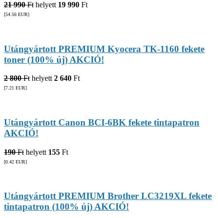
21 990
Ft
helyett
19 990
Ft
[54.56
EUR
]
Utángyártott PREMIUM Kyocera TK-1160 fekete
toner (100% új) AKCIÓ!
2 800
Ft
helyett
2 640
Ft
[7.21
EUR
]
Utángyártott Canon BCI-6BK fekete tintapatron
AKCIÓ!
190
Ft
helyett
155
Ft
[0.42
EUR
]
Utángyártott PREMIUM Brother LC3219XL fekete
tintapatron (100% új) AKCIÓ!