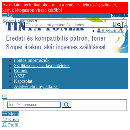
Az oldalon technikai okok miatt a rendelési lehetőség szünetel,
kérjük látogasson vissza később!
Kosár
Select Language
▼
Bejelentkezés
Regisztráció
Fontos információk
Szállítási és vásárlási feltételek
Rólunk
ÁSZF
Kapcsolat
Adatvédelmi nyilatkozat
Menü
Kosár
Profil