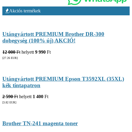
Akciós termékek
Utángyártott PREMIUM Brother DR-300
dobegység (100% új) AKCIÓ!
12 000
Ft
helyett
9 990
Ft
[27.26
EUR
]
Utángyártott PREMIUM Epson T3592XL (35XL)
kék tintapatron
2 590
Ft
helyett
1 400
Ft
[3.82
EUR
]
Brother TN-241 magenta toner