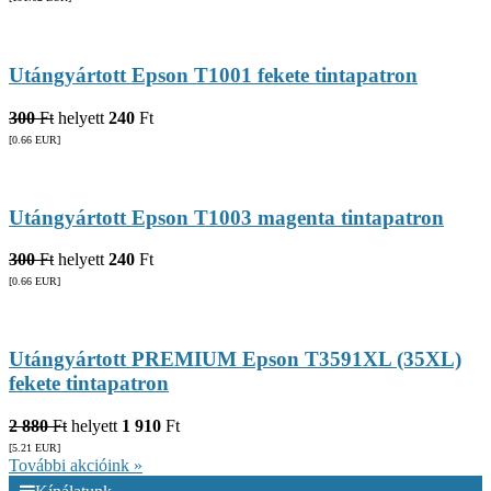
Utángyártott Epson T1001 fekete tintapatron
300
Ft
helyett
240
Ft
[0.66
EUR
]
Utángyártott Epson T1003 magenta tintapatron
300
Ft
helyett
240
Ft
[0.66
EUR
]
Utángyártott PREMIUM Epson T3591XL (35XL)
fekete tintapatron
2 880
Ft
helyett
1 910
Ft
[5.21
EUR
]
További akcióink »