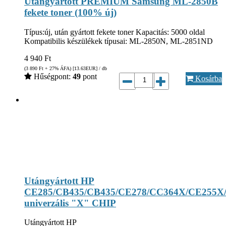
Utángyártott PREMIUM Samsung ML-2850B
fekete toner (100% új)
Típus:új, után gyártott fekete toner Kapacitás: 5000 oldal
Kompatibilis készülékek típusai: ML-2850N, ML-2851ND
4 940
Ft
(3 890
Ft
+ 27% ÁFA) [13.63
EUR
] / db
Hűségpont:
49
pont
Kosárba
Utángyártott HP
CE285/CB435/CB435/CE278/CC364X/CE255X
univerzális "X" CHIP
Utángyártott HP