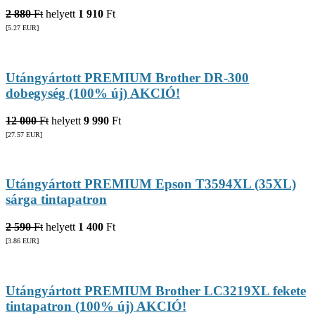
2 880
Ft
helyett
1 910
Ft
[5.27
EUR
]
Utángyártott PREMIUM Brother DR-300
dobegység (100% új) AKCIÓ!
12 000
Ft
helyett
9 990
Ft
[27.57
EUR
]
Utángyártott PREMIUM Epson T3594XL (35XL)
sárga tintapatron
2 590
Ft
helyett
1 400
Ft
[3.86
EUR
]
Utángyártott PREMIUM Brother LC3219XL fekete
tintapatron (100% új) AKCIÓ!