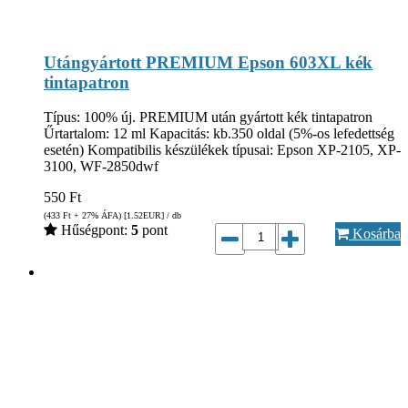
Utángyártott PREMIUM Epson 603XL kék
tintapatron
Típus: 100% új. PREMIUM után gyártott kék tintapatron
Űrtartalom: 12 ml Kapacitás: kb.350 oldal (5%-os lefedettség
esetén) Kompatibilis készülékek típusai: Epson XP-2105, XP-
3100, WF-2850dwf
550
Ft
(433
Ft
+ 27% ÁFA) [1.52
EUR
] / db
Hűségpont:
5
pont
Kosárba