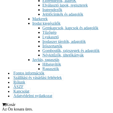
Előrendezők, aláíróK
Elválasztó lapok, regiszterek
Iratrendezők
Jelölőcímkék és adagolók
Markerek
Irodai kiegészítők
Gemkapcsok, kapcsok és adagolók
Tűzőgép
Lyukasztó
Irodaszer tárolók, adagolók
Írószertartók
Gombostűk, rajzszegek és adagolók
Névkitűzők, ültetőkártyák
Javítás, ragasztás
Hibajavítók
Ragasztók
Fontos információk
Szállítási és vásárlási feltételek
Rólunk
ÁSZF
Kapcsolat
Adatvédelmi nyilatkozat
Kosár
Az Ön kosara üres.