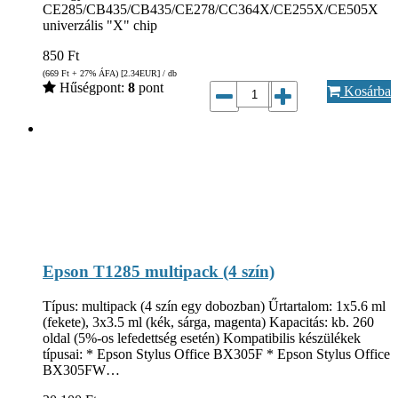
CE285/CB435/CB435/CE278/CC364X/CE255X/CE505X
univerzális "X" chip
850
Ft
(669
Ft
+ 27% ÁFA) [2.34
EUR
] / db
Hűségpont:
8
pont
Kosárba
Epson T1285 multipack (4 szín)
Típus: multipack (4 szín egy dobozban) Űrtartalom: 1x5.6 ml
(fekete), 3x3.5 ml (kék, sárga, magenta) Kapacitás: kb. 260
oldal (5%-os lefedettség esetén) Kompatibilis készülékek
típusai: * Epson Stylus Office BX305F * Epson Stylus Office
BX305FW…