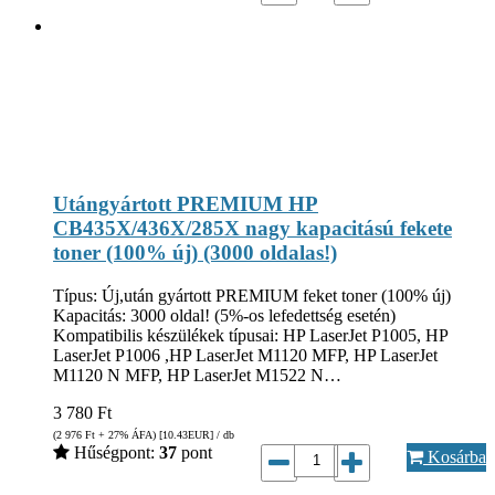
Utángyártott PREMIUM HP
CB435X/436X/285X nagy kapacitású fekete
toner (100% új) (3000 oldalas!)
Típus: Új,után gyártott PREMIUM feket toner (100% új)
Kapacitás: 3000 oldal! (5%-os lefedettség esetén)
Kompatibilis készülékek típusai: HP LaserJet P1005, HP
LaserJet P1006 ,HP LaserJet M1120 MFP, HP LaserJet
M1120 N MFP, HP LaserJet M1522 N…
3 780
Ft
(2 976
Ft
+ 27% ÁFA) [10.43
EUR
] / db
Hűségpont:
37
pont
Kosárba