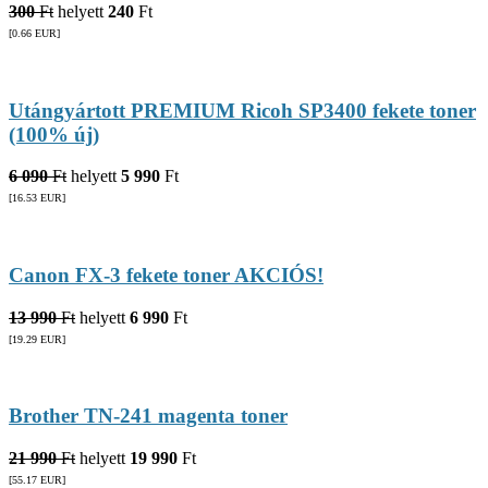
300
Ft
helyett
240
Ft
[0.66
EUR
]
Utángyártott PREMIUM Ricoh SP3400 fekete toner
(100% új)
6 090
Ft
helyett
5 990
Ft
[16.53
EUR
]
Canon FX-3 fekete toner AKCIÓS!
13 990
Ft
helyett
6 990
Ft
[19.29
EUR
]
Brother TN-241 magenta toner
21 990
Ft
helyett
19 990
Ft
[55.17
EUR
]