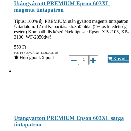
Utángyártott PREMIUM Epson 603XL
magenta tintapatron
Típus: 100% új. PREMIUM után gyártott magenta tintapatron
Űrtartalom: 12 ml Kapacitás: kb.350 oldal (5%-os lefedettség
esetén) Kompatibilis készülékek típusai: Epson XP-2105, XP-
3100, WF-2850dwf
550
Ft
(433
Ft
+ 27% ÁFA) [1.52
EUR
] / db
Hűségpont:
5
pont
Kosárba
Utángyártott PREMIUM Epson 603XL sárga
tintapatron