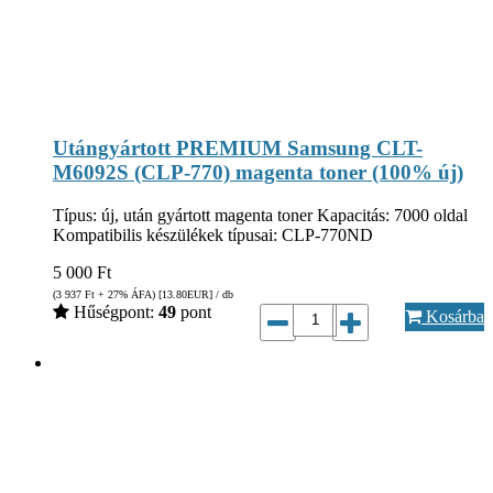
Utángyártott PREMIUM Samsung CLT-
M6092S (CLP-770) magenta toner (100% új)
Típus: új, után gyártott magenta toner Kapacitás: 7000 oldal
Kompatibilis készülékek típusai: CLP-770ND
5 000
Ft
(3 937
Ft
+ 27% ÁFA) [13.80
EUR
] / db
Hűségpont:
49
pont
Kosárba