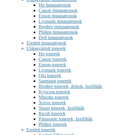
Hp tintapatronok
Canon tintapatronok
Epson tintapatronok
Lexmark tintapatronok
Brother tintapatronok
Philips tintapatronok
Dell tintapatronok
Eredeti tintapatronok
Utángyártott tonerek
Hp tonerek
Canon tonerek
Epson tonerek
Lexmark tonerek
Oki tonerek
Samsung tonerek
Brother tonerek, dobok, faxfóliák
Kyocera tonerek
Minolta tonerek
Xerox tonerek
Sharp tonerek, faxfóliák
Ricoh tonerek
Panasonic tonerek, faxfóliák
Philips tonerek
Eredeti tonerek