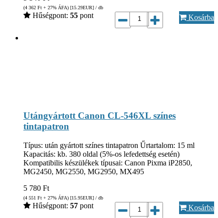
(4 362
Ft
+ 27% ÁFA) [15.29
EUR
] / db
Hűségpont:
55
pont
Kosárba
Utángyártott Canon CL-546XL színes
tintapatron
Típus: után gyártott színes tintapatron Űrtartalom: 15 ml
Kapacitás: kb. 380 oldal (5%-os lefedettség esetén)
Kompatibilis készülékek típusai: Canon Pixma iP2850,
MG2450, MG2550, MG2950, MX495
5 780
Ft
(4 551
Ft
+ 27% ÁFA) [15.95
EUR
] / db
Hűségpont:
57
pont
Kosárba