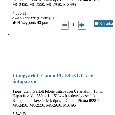
MG2450, MG2550, MG2950, MX495
4 330
Ft
(3 409
Ft
+ 27% ÁFA) [11.95
EUR
] / db
Hűségpont:
43
pont
Kosárba
Utángyártott Canon PG-545XL fekete
tintapatron
Típus: után gyártott fekete tintapatron Űrtartalom: 15 ml
Kapacitás: kb. 350 oldal (5%-os lefedettség esetén)
Kompatibilis készülékek típusai: Canon Pixma iP2850,
MG2450, MG2550, MG2950, MX495
5 540
Ft