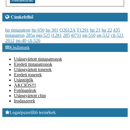
Feliratkozás
Címkefelhő
hp tintapatron
hp 650
hp 301
Q2612A
T1291
hp 21
hp 22
435
tintapatron
285a
pgi-525
t1281
285
t0711
pg-510
pg-512
cli-521
2612
pg-40
cli-526
Kínálatunk
Utángyártott tintapatronok
Eredeti tintapatronok
Utángyártott tonerek
Eredeti tonerek
Utántöltők
AKCIÓS!!!
Fotópapírok
Utángyártott chip
Irodaszerek
Legnépszerűbb termékek