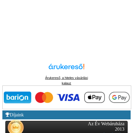
Árukereső, a hiteles vásárlási
kalauz
Díjaink
Az Év Webáruháza
2013