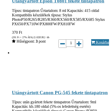
Utángyártott Epson T0801 fekete tintapatron
Típus: tintapatron Űrtartalom: 8 ml Kapacitás: 415 oldal
Kompatibilis készülékek típusa: Stylus
PhotoP50/R265/R285/R360/RX560/RX585/RX685 Stylus
PX650/PX710W/PX800FW/PX810FW
370
Ft
(291
Ft
+ 27% ÁFA) [1.02
EUR
] / db
Hűségpont:
3
pont
Kosárba
Utángyártott Canon PG-545 fekete tintapatron
Típus: után gyártott fekete tintapatron Űrtartalom: 9ml
Kapacitás: kb.180 oldal (5%-os lefedettség esetén)
Kompatibilis készülékek típusai: Canon Pixma iP2850,