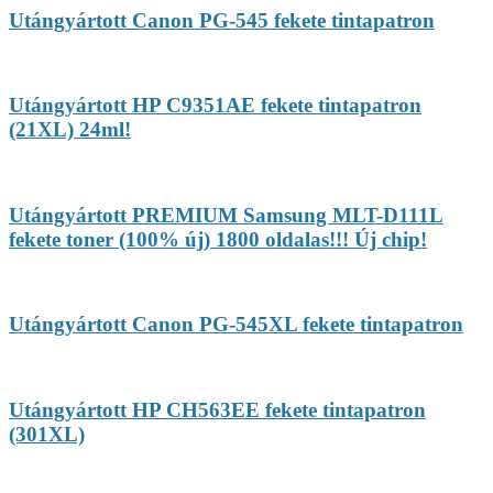
Utángyártott Canon PG-545 fekete tintapatron
Utángyártott HP C9351AE fekete tintapatron
(21XL) 24ml!
Utángyártott PREMIUM Samsung MLT-D111L
fekete toner (100% új) 1800 oldalas!!! Új chip!
Utángyártott Canon PG-545XL fekete tintapatron
Utángyártott HP CH563EE fekete tintapatron
(301XL)