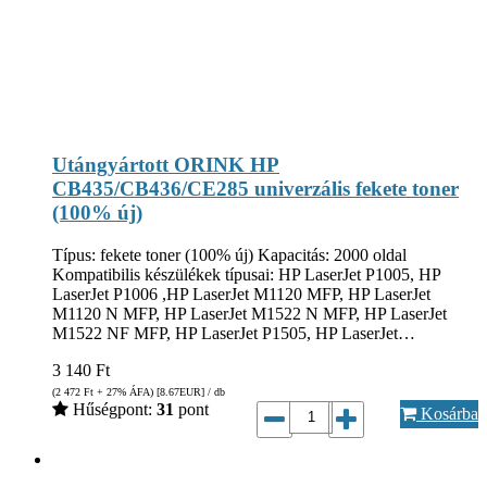
Utángyártott ORINK HP
CB435/CB436/CE285 univerzális fekete toner
(100% új)
Típus: fekete toner (100% új) Kapacitás: 2000 oldal
Kompatibilis készülékek típusai: HP LaserJet P1005, HP
LaserJet P1006 ,HP LaserJet M1120 MFP, HP LaserJet
M1120 N MFP, HP LaserJet M1522 N MFP, HP LaserJet
M1522 NF MFP, HP LaserJet P1505, HP LaserJet…
3 140
Ft
(2 472
Ft
+ 27% ÁFA) [8.67
EUR
] / db
Hűségpont:
31
pont
Kosárba