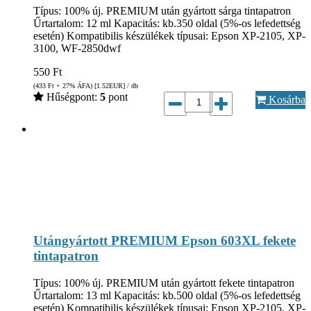
Típus: 100% új. PREMIUM után gyártott sárga tintapatron
Űrtartalom: 12 ml Kapacitás: kb.350 oldal (5%-os lefedettség
esetén) Kompatibilis készülékek típusai: Epson XP-2105, XP-
3100, WF-2850dwf
550
Ft
(433
Ft
+ 27% ÁFA) [1.52
EUR
] / db
Hűségpont:
5
pont
Kosárba
Utángyártott PREMIUM Epson 603XL fekete
tintapatron
Típus: 100% új. PREMIUM után gyártott fekete tintapatron
Űrtartalom: 13 ml Kapacitás: kb.500 oldal (5%-os lefedettség
esetén) Kompatibilis készülékek típusai: Epson XP-2105, XP-