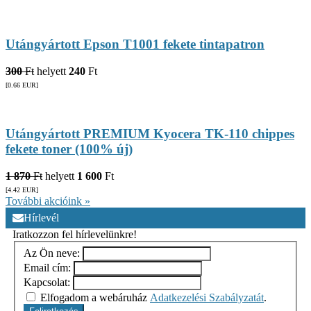
Utángyártott Epson T1001 fekete tintapatron
300
Ft
helyett
240
Ft
[0.66
EUR
]
Utángyártott PREMIUM Kyocera TK-110 chippes
fekete toner (100% új)
1 870
Ft
helyett
1 600
Ft
[4.42
EUR
]
További akcióink »
Hírlevél
Iratkozzon fel hírlevelünkre!
Az Ön neve:
Email cím:
Kapcsolat:
Elfogadom a webáruház
Adatkezelési Szabályzatát
.