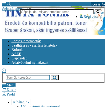
Kosár
Select Language
▼
Bejelentkezés
Regisztráció
Fontos információk
Szállítási és vásárlási feltételek
Rólunk
ÁSZF
Kapcsolat
Adatvédelmi nyilatkozat
Menü
Kosár
Profil
Kínálatunk
Utángyártott tintapatronok