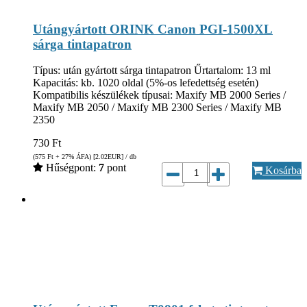
Utángyártott ORINK Canon PGI-1500XL
sárga tintapatron
Típus: után gyártott sárga tintapatron Űrtartalom: 13 ml
Kapacitás: kb. 1020 oldal (5%-os lefedettség esetén)
Kompatibilis készülékek típusai: Maxify MB 2000 Series /
Maxify MB 2050 / Maxify MB 2300 Series / Maxify MB
2350
730
Ft
(575
Ft
+ 27% ÁFA) [2.02
EUR
] / db
Hűségpont:
7
pont
Kosárba