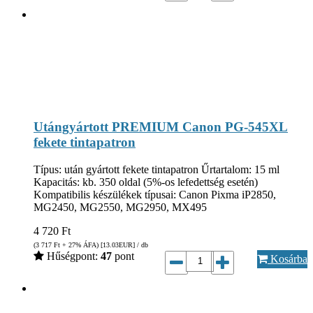
Utángyártott PREMIUM Canon PG-545XL
fekete tintapatron
Típus: után gyártott fekete tintapatron Űrtartalom: 15 ml
Kapacitás: kb. 350 oldal (5%-os lefedettség esetén)
Kompatibilis készülékek típusai: Canon Pixma iP2850,
MG2450, MG2550, MG2950, MX495
4 720
Ft
(3 717
Ft
+ 27% ÁFA) [13.03
EUR
] / db
Hűségpont:
47
pont
Kosárba