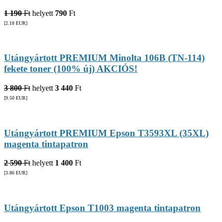
1 190
Ft
helyett
790
Ft
[2.18
EUR
]
Utángyártott PREMIUM Minolta 106B (TN-114)
fekete toner (100% új) AKCIÓS!
3 800
Ft
helyett
3 440
Ft
[9.50
EUR
]
Utángyártott PREMIUM Epson T3593XL (35XL)
magenta tintapatron
2 590
Ft
helyett
1 400
Ft
[3.86
EUR
]
Utángyártott Epson T1003 magenta tintapatron