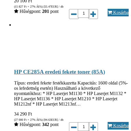
20 100
Ft
(15 827
Ft
+ 27% ÁFA) [55.47
EUR
] / db
Hűségpont:
201
pont
Kosárba
HP CE285A eredeti fekete toner (85A)
Típus: eredeti fekete festékkazetta Kapacitás: 1600 oldal (5%-
os lefedettség esetén) Használható a következő
nyomtatókhoz: * HP Laserjet M1130 * HP Laserjet M1132 *
HP Laserjet M1136 * HP Laserjet M1210 * HP Laserjet
M1212nf * HP Laserjet M1213nf…
34 290
Ft
(27 000
Ft
+ 27% ÁFA) [94.63
EUR
] / db
Hűségpont:
342
pont
Kosárba