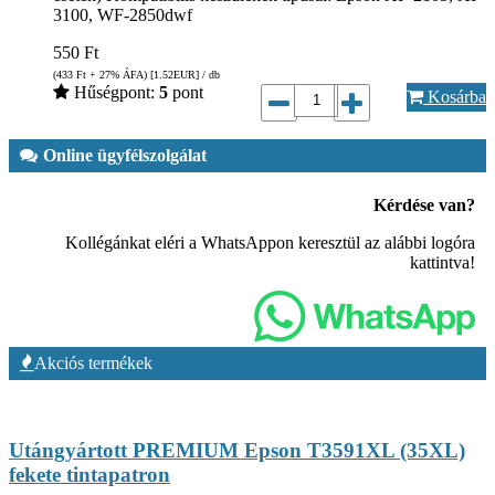
3100, WF-2850dwf
550
Ft
(433
Ft
+ 27% ÁFA) [1.52
EUR
] / db
Hűségpont:
5
pont
Kosárba
Online ügyfélszolgálat
Kérdése van?
Kollégánkat eléri a WhatsAppon keresztül az alábbi logóra
kattintva!
Akciós termékek
Utángyártott PREMIUM Epson T3591XL (35XL)
fekete tintapatron