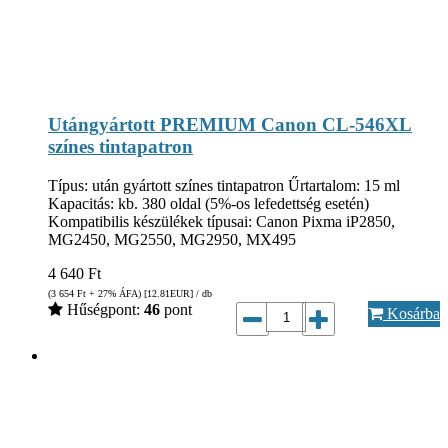
Utángyártott PREMIUM Canon CL-546XL
színes tintapatron
Típus: után gyártott színes tintapatron Űrtartalom: 15 ml
Kapacitás: kb. 380 oldal (5%-os lefedettség esetén)
Kompatibilis készülékek típusai: Canon Pixma iP2850,
MG2450, MG2550, MG2950, MX495
4 640
Ft
(3 654
Ft
+ 27% ÁFA) [12.81
EUR
] / db
Hűségpont:
46
pont
Kosárba