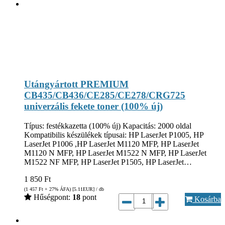
Utángyártott PREMIUM
CB435/CB436/CE285/CE278/CRG725
univerzális fekete toner (100% új)
Típus: festékkazetta (100% új) Kapacitás: 2000 oldal
Kompatibilis készülékek típusai: HP LaserJet P1005, HP
LaserJet P1006 ,HP LaserJet M1120 MFP, HP LaserJet
M1120 N MFP, HP LaserJet M1522 N MFP, HP LaserJet
M1522 NF MFP, HP LaserJet P1505, HP LaserJet…
1 850
Ft
(1 457
Ft
+ 27% ÁFA) [5.11
EUR
] / db
Hűségpont:
18
pont
Kosárba