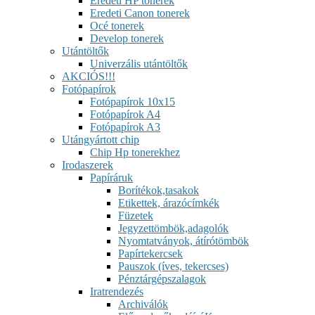
Eredeti HP tonerek
Eredeti Canon tonerek
Océ tonerek
Develop tonerek
Utántöltők
Univerzális utántöltők
AKCIÓS!!!
Fotópapírok
Fotópapírok 10x15
Fotópapírok A4
Fotópapírok A3
Utángyártott chip
Chip Hp tonerekhez
Irodaszerek
Papíráruk
Borítékok,tasakok
Etikettek, árazócímkék
Füzetek
Jegyzettömbök,adagolók
Nyomtatványok, átírótömbök
Papírtekercsek
Pauszok (íves, tekercses)
Pénztárgépszalagok
Iratrendezés
Archiválók