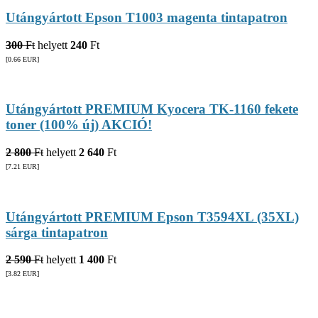
Utángyártott Epson T1003 magenta tintapatron
300
Ft
helyett
240
Ft
[0.66
EUR
]
Utángyártott PREMIUM Kyocera TK-1160 fekete
toner (100% új) AKCIÓ!
2 800
Ft
helyett
2 640
Ft
[7.21
EUR
]
Utángyártott PREMIUM Epson T3594XL (35XL)
sárga tintapatron
2 590
Ft
helyett
1 400
Ft
[3.82
EUR
]