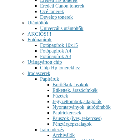
Eredeti HP tonerek
Eredeti Canon tonerek
Océ tonerek
Develop tonerek
Utántöltők
Univerzális utántöltők
AKCIÓS!!!
Fotópapírok
Fotópapírok 10x15
Fotópapírok A4
Fotópapírok A3
Utángyártott chip
Chip Hp tonerekhez
Irodaszerek
Papíráruk
Borítékok,tasakok
Etikettek, árazócímkék
Füzetek
Jegyzettömbök,adagolók
Nyomtatványok, átírótömbök
Papírtekercsek
Pauszok (íves, tekercses)
Pénztárgépszalagok
Iratrendezés
Archiválók