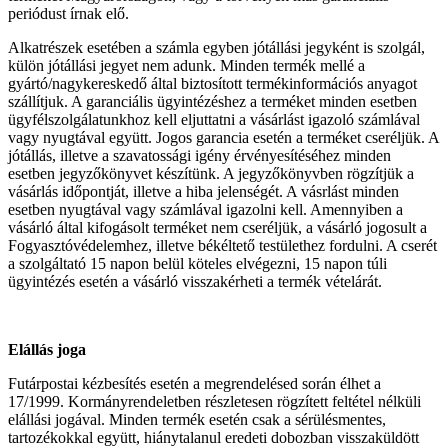
periódust írnak elő.
Alkatrészek esetében a számla egyben jótállási jegyként is szolgál,
külön jótállási jegyet nem adunk. Minden termék mellé a
gyártó/nagykereskedő által biztosított termékinformációs anyagot
szállítjuk. A garanciális ügyintézéshez a terméket minden esetben
ügyfélszolgálatunkhoz kell eljuttatni a vásárlást igazoló számlával
vagy nyugtával együtt. Jogos garancia esetén a terméket cseréljük. A
jótállás, illetve a szavatossági igény érvényesítéséhez minden
esetben jegyzőkönyvet készítünk. A jegyzőkönyvben rögzítjük a
vásárlás időpontját, illetve a hiba jelenségét. A vásrlást minden
esetben nyugtával vagy számlával igazolni kell. Amennyiben a
vásárló által kifogásolt terméket nem cseréljük, a vásárló jogosult a
Fogyasztóvédelemhez, illetve békéltető testülethez fordulni. A cserét
a szolgáltató 15 napon belül köteles elvégezni, 15 napon túli
ügyintézés esetén a vásárló visszakérheti a termék vételárát.
Elállás joga
Futárpostai kézbesítés esetén a megrendelésed során élhet a
17/1999. Kormányrendeletben részletesen rögzített feltétel nélküli
elállási jogával. Minden termék esetén csak a sérülésmentes,
tartozékokkal együtt, hiánytalanul eredeti dobozban visszaküldött