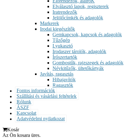
Előrendezők, aláíróK
Elválasztó lapok, regiszterek
Iratrendezők
Jelölőcímkék és adagolók
Markerek
Irodai kiegészítők
Gemkapcsok, kapcsok és adagolók
Tűzőgép
Lyukasztó
Irodaszer tárolók, adagolók
Írószertartók
Gombostűk, rajzszegek és adagolók
Névkitűzők, ültetőkártyák
Javítás, ragasztás
Hibajavítók
Ragasztók
Fontos információk
Szállítási és vásárlási feltételek
Rólunk
ÁSZF
Kapcsolat
Adatvédelmi nyilatkozat
Kosár
Az Ön kosara üres.