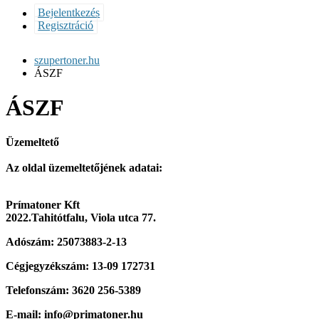
Bejelentkezés
Regisztráció
szupertoner.hu
ÁSZF
ÁSZF
Üzemeltető
Az oldal üzemeltetőjének adatai:
Prímatoner Kft
2022.Tahitótfalu, Viola utca 77.
Adószám: 25073883-2-13
Cégjegyzékszám: 13-09 172731
Telefonszám: 3620 256-5389
E-mail: info@primatoner.hu