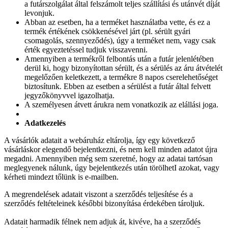
a futárszolgálat által felszámolt teljes szállítási és utánvét díját
levonjuk.
Abban az esetben, ha a terméket használatba vette, és ez a
termék értékének csökkenésével járt (pl. sérült gyári
csomagolás, szennyeződés), úgy a terméket nem, vagy csak
érték egyeztetéssel tudjuk visszavenni.
Amennyiben a termékről felbontás után a futár jelenlétében
derül ki, hogy bizonyítottan sérült, és a sérülés az áru átvételét
megelőzően keletkezett, a termékre 8 napos cserelehetőséget
biztosítunk. Ebben az esetben a sérülést a futár által felvett
jegyzőkönyvvel igazolhatja.
A személyesen átvett árukra nem vonatkozik az elállási joga.
Adatkezelés
A vásárlók adatait a webáruház eltárolja, így egy következő
vásárláskor elegendő bejelentkezni, és nem kell minden adatot újra
megadni. Amennyiben még sem szeretné, hogy az adatai tartósan
meglegyenek nálunk, úgy bejelentkezés után törölhetI azokat, vagy
kérheti mindezt tőlünk is e-mailben.
A megrendelések adatait viszont a szerződés teljesítése és a
szerződés feltételeinek későbbi bizonyítása érdekében tároljuk.
Adatait harmadik félnek nem adjuk át, kivéve, ha a szerződés