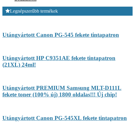
Legnépszerűbb termékek
Utángyártott Canon PG-545 fekete tintapatron
Utángyártott HP C9351AE fekete tintapatron
(21XL) 24ml!
Utángyártott PREMIUM Samsung MLT-D111L
fekete toner (100% új) 1800 oldalas!!! Új chip!
Utángyártott Canon PG-545XL fekete tintapatron