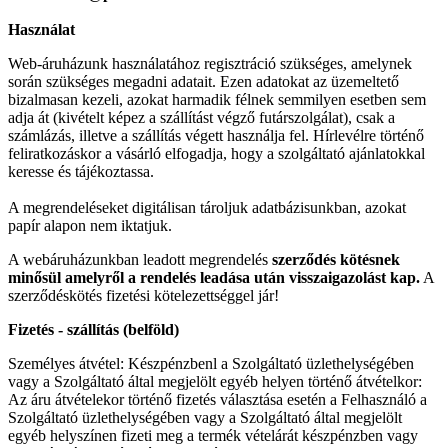
Használat
Web-áruházunk használatához regisztráció szükséges, amelynek
során szükséges megadni adatait. Ezen adatokat az üzemeltető
bizalmasan kezeli, azokat harmadik félnek semmilyen esetben sem
adja át (kivételt képez a szállítást végző futárszolgálat), csak a
számlázás, illetve a szállítás végett használja fel. Hírlevélre történő
feliratkozáskor a vásárló elfogadja, hogy a szolgáltató ajánlatokkal
keresse és tájékoztassa.
A megrendeléseket digitálisan tároljuk adatbázisunkban, azokat
papír alapon nem iktatjuk.
A webáruházunkban leadott megrendelés
szerződés kötésnek
minősül amelyről a rendelés leadása után visszaigazolást kap.
A
szerződéskötés fizetési kötelezettséggel jár!
Fizetés - szállítás (belföld)
Személyes átvétel: Készpénzbenl a Szolgáltató üzlethelységében
vagy a Szolgáltató által megjelölt egyéb helyen történő átvételkor:
Az áru átvételekor történő fizetés választása esetén a Felhasználó a
Szolgáltató üzlethelységében vagy a Szolgáltató által megjelölt
egyéb helyszínen fizeti meg a termék vételárát készpénzben vagy