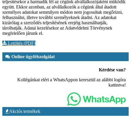
teljesítésekor a harmadik fél az cégünk alvállalkozójaként működik
együtt. Ekkor azonban, az alvállalkozók a cégünk által átadott
személyes adatokat semmilyen módon nem jogosultak megőrizni,
felhasználni, illetve további személyeknek átadni. Az adatokat
kizárólag a szerződés teljesítésének erejéig használhatják,
tárolhatják. Adatai kezelésekor az Adatvédelmi Törvénynek
megfelelően járunk el.
Letöltés (PDF)
Online ügyfélszolgálat
Kérdése van?
Kollégánkat eléri a WhatsAppon keresztül az alábbi logóra
kattintva!
Akciós termékek