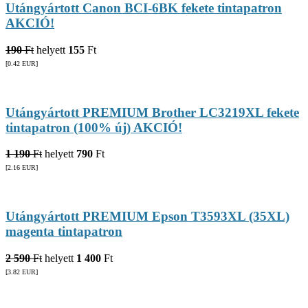
Utángyártott Canon BCI-6BK fekete tintapatron
AKCIÓ!
190
Ft
helyett
155
Ft
[0.42
EUR
]
Utángyártott PREMIUM Brother LC3219XL fekete
tintapatron (100% új) AKCIÓ!
1 190
Ft
helyett
790
Ft
[2.16
EUR
]
Utángyártott PREMIUM Epson T3593XL (35XL)
magenta tintapatron
2 590
Ft
helyett
1 400
Ft
[3.82
EUR
]