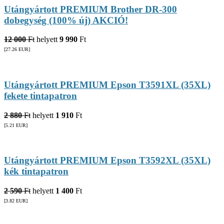
Utángyártott PREMIUM Brother DR-300
dobegység (100% új) AKCIÓ!
12 000
Ft
helyett
9 990
Ft
[27.26
EUR
]
Utángyártott PREMIUM Epson T3591XL (35XL)
fekete tintapatron
2 880
Ft
helyett
1 910
Ft
[5.21
EUR
]
Utángyártott PREMIUM Epson T3592XL (35XL)
kék tintapatron
2 590
Ft
helyett
1 400
Ft
[3.82
EUR
]