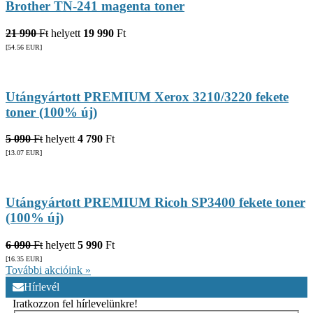
Brother TN-241 magenta toner
21 990
Ft
helyett
19 990
Ft
[54.56
EUR
]
Utángyártott PREMIUM Xerox 3210/3220 fekete
toner (100% új)
5 090
Ft
helyett
4 790
Ft
[13.07
EUR
]
Utángyártott PREMIUM Ricoh SP3400 fekete toner
(100% új)
6 090
Ft
helyett
5 990
Ft
[16.35
EUR
]
További akcióink »
Hírlevél
Iratkozzon fel hírlevelünkre!