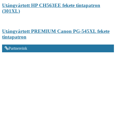
Utángyártott HP CH563EE fekete tintapatron
(301XL)
Utángyártott PREMIUM Canon PG-545XL fekete
tintapatron
Partnereink