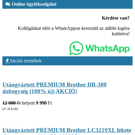
Online ügyfélszolgálat
Kérdése van?
Kollégánkat eléri a WhatsAppon keresztül az alábbi logóra
kattintva!
Akciós termékek
Utángyártott PREMIUM Brother DR-300
dobegység (100% új) AKCIÓ!
12 000
Ft
helyett
9 990
Ft
[27.26
EUR
]
Utángyártott PREMIUM Brother LC3219XL fekete