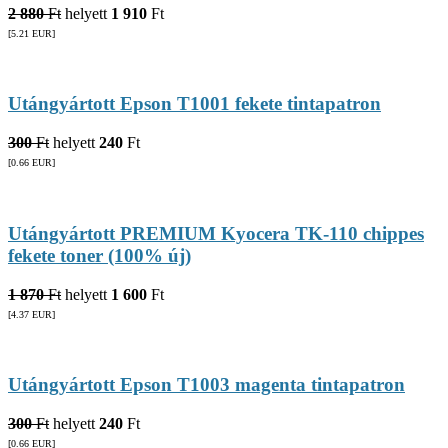
2 880
Ft
helyett
1 910
Ft
[5.21
EUR
]
Utángyártott Epson T1001 fekete tintapatron
300
Ft
helyett
240
Ft
[0.66
EUR
]
Utángyártott PREMIUM Kyocera TK-110 chippes
fekete toner (100% új)
1 870
Ft
helyett
1 600
Ft
[4.37
EUR
]
Utángyártott Epson T1003 magenta tintapatron
300
Ft
helyett
240
Ft
[0.66
EUR
]