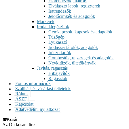
Előrendezők, aláíróK
Elválasztó lapok, regiszterek
Iratrendezők
Jelölőcímkék és adagolók
Markerek
Irodai kiegészítők
Gemkapcsok, kapcsok és adagolók
Tűzőgép
Lyukasztó
Irodaszer tárolók, adagolók
Írószertartók
Gombostűk, rajzszegek és adagolók
Névkitűzők, ültetőkártyák
Javítás, ragasztás
Hibajavítók
Ragasztók
Fontos információk
Szállítási és vásárlási feltételek
Rólunk
ÁSZF
Kapcsolat
Adatvédelmi nyilatkozat
Kosár
Az Ön kosara üres.