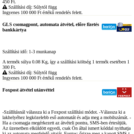
450
Ft
.
Szállítási díj: Súlytól függ
Ingyenes 100 000
Ft
értékű rendelés felett.
GLS csomagpont, automata átvétel, előre fizetés
bankkártya
Szállítási idő: 1-3 munkanap
A termék súlya 0.08
Kg
, így a szállítási költség 1 termék esetében 1
300
Ft
.
Szállítási díj: Súlytól függ
Ingyenes 100 000
Ft
értékű rendelés felett.
Foxpost átvétel utánvéttel
-Szállításnál válassza ki a Foxpost szállítási módot. -Válassza ki a
lakhelyéhez legközelebb eső automatát és adja meg a mobilszámát. -
Ha a csomagja megérkezett az átvételi pontra, SMS-ben értesítjük.
Az üzenetben elküldött egyedi, csak Ön által ismert kóddal nyithatja
ki az automata megfelelő ajtaját. Fontos: őrizze meg a kapott SMS-t,