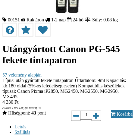
00151
Raktáron
1-2 nap
24 hó
Súly: 0.08 kg
Utángyártott Canon PG-545
fekete tintapatron
57
vélemény alapján
Típus: után gyártott fekete tintapatron Űrtartalom: 9ml Kapacitás:
kb.180 oldal (5%-os lefedettség esetén) Kompatibilis készülékek
típusai: Canon Pixma iP2850, MG2450, MG2550, MG2950,
MX495
4 330
Ft
(3 409
Ft
+ 27% ÁFA) [11.82
EUR
] / db
Hűségpont:
43
pont
Kosárba
Leírás
Szállítás