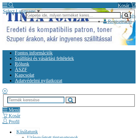
Kosár
Select Language
▼
Bejelentkezés
Regisztráció
Fontos információk
Szállítási és vásárlási feltételek
Rólunk
ÁSZF
Kapcsolat
Adatvédelmi nyilatkozat
Menü
Kosár
Profil
Kínálatunk
Utángyártott tintapatronok