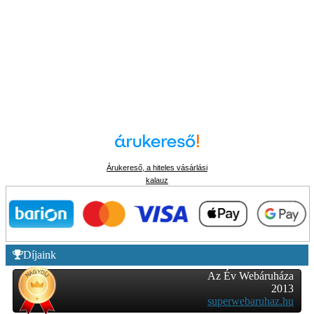
Árukereső, a hiteles vásárlási
kalauz
Díjaink
Az Év Webáruháza
2013
superwebaruhaz.hu