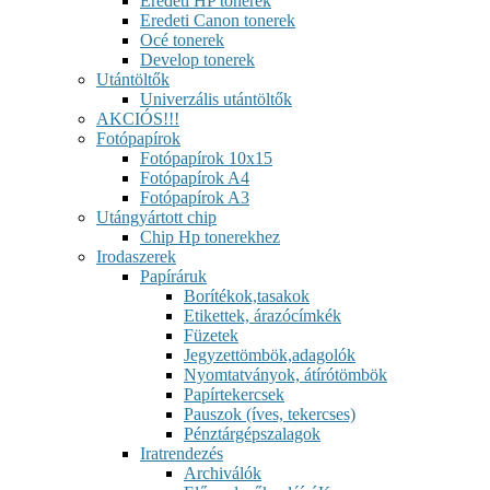
Eredeti HP tonerek
Eredeti Canon tonerek
Océ tonerek
Develop tonerek
Utántöltők
Univerzális utántöltők
AKCIÓS!!!
Fotópapírok
Fotópapírok 10x15
Fotópapírok A4
Fotópapírok A3
Utángyártott chip
Chip Hp tonerekhez
Irodaszerek
Papíráruk
Borítékok,tasakok
Etikettek, árazócímkék
Füzetek
Jegyzettömbök,adagolók
Nyomtatványok, átírótömbök
Papírtekercsek
Pauszok (íves, tekercses)
Pénztárgépszalagok
Iratrendezés
Archiválók