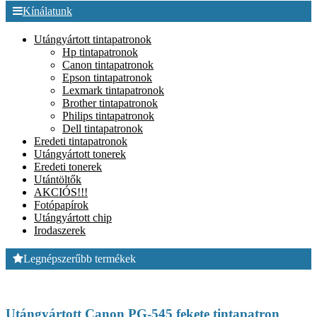
Kínálatunk
Utángyártott tintapatronok
Hp tintapatronok
Canon tintapatronok
Epson tintapatronok
Lexmark tintapatronok
Brother tintapatronok
Philips tintapatronok
Dell tintapatronok
Eredeti tintapatronok
Utángyártott tonerek
Eredeti tonerek
Utántöltők
AKCIÓS!!!
Fotópapírok
Utángyártott chip
Irodaszerek
Legnépszerűbb termékek
Utángyártott Canon PG-545 fekete tintapatron