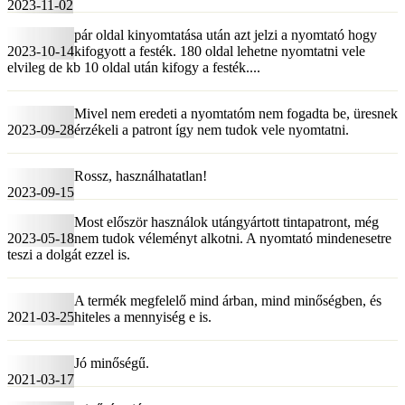
2023-11-02
pár oldal kinyomtatása után azt jelzi a nyomtató hogy
2023-10-14
kifogyott a festék. 180 oldal lehetne nyomtatni vele
elvileg de kb 10 oldal után kifogy a festék....
Mivel nem eredeti a nyomtatóm nem fogadta be, üresnek
2023-09-28
érzékeli a patront így nem tudok vele nyomtatni.
Rossz, használhatatlan!
2023-09-15
Most először használok utángyártott tintapatront, még
2023-05-18
nem tudok véleményt alkotni. A nyomtató mindenesetre
teszi a dolgát ezzel is.
A termék megfelelő mind árban, mind minőségben, és
2021-03-25
hiteles a mennyiség e is.
Jó minőségű.
2021-03-17