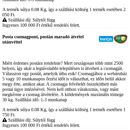
A termék súlya 0.08
Kg
, így a szállítási költség 1 termék esetében 2
050
Ft
.
Szállítási díj: Súlytól függ
Ingyenes 100 000
Ft
értékű rendelés felett.
Posta csomagpont, postán maradó átvétel
utánvéttel
Miért érdemes postára rendelnie? Mert országosan több mint 2500
helyen, így akár a legtávolabbi településen is átveheti a csomagját.
Válasszon egy postát, amelyik útba esik! Csomagjához a webáruház
5 vagy 10 munkanapos őrzési időt is választhat, ez időn belül akkor
megy érte, amikor akar. A csomagja felvételét összekötheti más
postai ügye intézésével. Nem kell otthon várakoznia, vagy mást
megkérnie a csomag átvételére. A küldemények maximális tömege
30 kg. Szállítási idő: 1-3 munkanap
A termék súlya 0.08
Kg
, így a szállítási költség 1 termék esetében 1
750
Ft
.
Szállítási díj: Súlytól függ
Ingyenes 100 000
Ft
értékű rendelés felett.