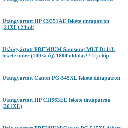
Utángyártott HP C9351AE fekete tintapatron
(21XL) 24ml!
Utángyártott PREMIUM Samsung MLT-D111L
fekete toner (100% új) 1800 oldalas!!! Új chip!
Utángyártott Canon PG-545XL fekete tintapatron
Utángyártott HP CH563EE fekete tintapatron
(301XL)