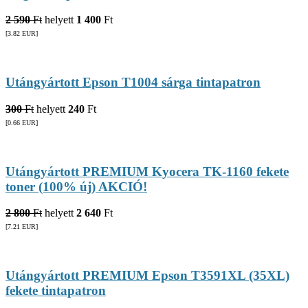
2 590
Ft
helyett
1 400
Ft
[3.82
EUR
]
Utángyártott Epson T1004 sárga tintapatron
300
Ft
helyett
240
Ft
[0.66
EUR
]
Utángyártott PREMIUM Kyocera TK-1160 fekete
toner (100% új) AKCIÓ!
2 800
Ft
helyett
2 640
Ft
[7.21
EUR
]
Utángyártott PREMIUM Epson T3591XL (35XL)
fekete tintapatron