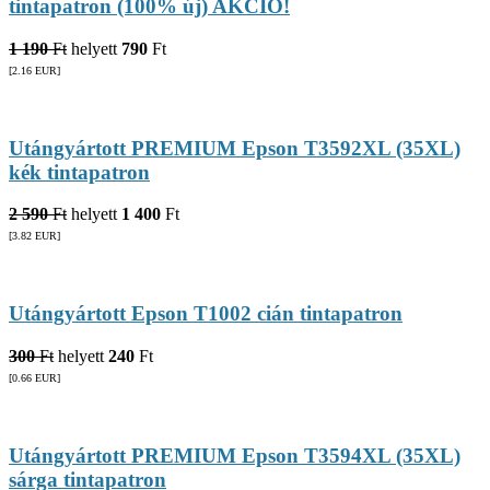
tintapatron (100% új) AKCIÓ!
1 190
Ft
helyett
790
Ft
[2.16
EUR
]
Utángyártott PREMIUM Epson T3592XL (35XL)
kék tintapatron
2 590
Ft
helyett
1 400
Ft
[3.82
EUR
]
Utángyártott Epson T1002 cián tintapatron
300
Ft
helyett
240
Ft
[0.66
EUR
]
Utángyártott PREMIUM Epson T3594XL (35XL)
sárga tintapatron