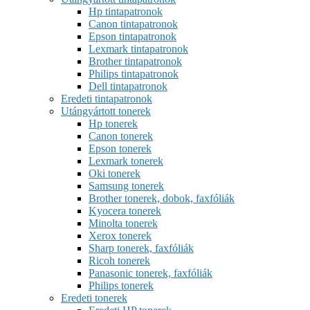
Hp tintapatronok
Canon tintapatronok
Epson tintapatronok
Lexmark tintapatronok
Brother tintapatronok
Philips tintapatronok
Dell tintapatronok
Eredeti tintapatronok
Utángyártott tonerek
Hp tonerek
Canon tonerek
Epson tonerek
Lexmark tonerek
Oki tonerek
Samsung tonerek
Brother tonerek, dobok, faxfóliák
Kyocera tonerek
Minolta tonerek
Xerox tonerek
Sharp tonerek, faxfóliák
Ricoh tonerek
Panasonic tonerek, faxfóliák
Philips tonerek
Eredeti tonerek