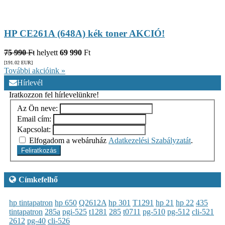
HP CE261A (648A) kék toner AKCIÓ!
75 990
Ft
helyett
69 990
Ft
[191.02
EUR
]
További akcióink »
Hírlevél
Iratkozzon fel hírlevelünkre!
Az Ön neve:
Email cím:
Kapcsolat:
Elfogadom a webáruház
Adatkezelési Szabályzatát
.
Feliratkozás
Címkefelhő
hp tintapatron
hp 650
Q2612A
hp 301
T1291
hp 21
hp 22
435
tintapatron
285a
pgi-525
t1281
285
t0711
pg-510
pg-512
cli-521
2612
pg-40
cli-526