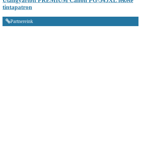
Utángyártott PREMIUM Canon PG-545XL fekete
tintapatron
Partnereink