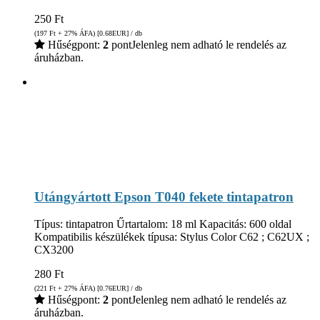
250
Ft
(197
Ft
+ 27% ÁFA) [0.68
EUR
] / db
Hűségpont:
2
pont
Jelenleg nem adható le rendelés az
áruházban.
Utángyártott Epson T040 fekete tintapatron
Típus: tintapatron Űrtartalom: 18 ml Kapacitás: 600 oldal
Kompatibilis készülékek típusa: Stylus Color C62 ; C62UX ;
CX3200
280
Ft
(221
Ft
+ 27% ÁFA) [0.76
EUR
] / db
Hűségpont:
2
pont
Jelenleg nem adható le rendelés az
áruházban.