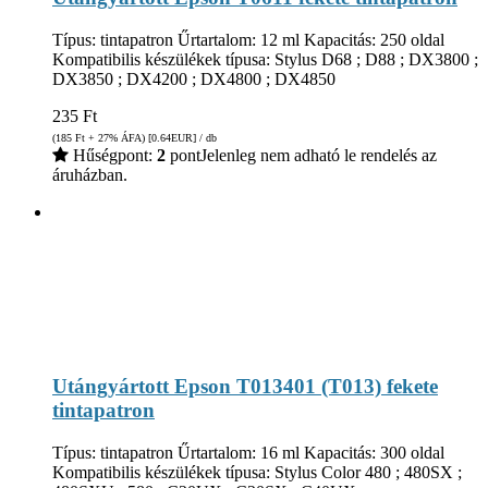
Típus: tintapatron Űrtartalom: 12 ml Kapacitás: 250 oldal
Kompatibilis készülékek típusa: Stylus D68 ; D88 ; DX3800 ;
DX3850 ; DX4200 ; DX4800 ; DX4850
235
Ft
(185
Ft
+ 27% ÁFA) [0.64
EUR
] / db
Hűségpont:
2
pont
Jelenleg nem adható le rendelés az
áruházban.
Utángyártott Epson T013401 (T013) fekete
tintapatron
Típus: tintapatron Űrtartalom: 16 ml Kapacitás: 300 oldal
Kompatibilis készülékek típusa: Stylus Color 480 ; 480SX ;