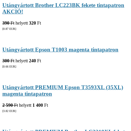
Utángyártott Brother LC223BK fekete tintapatron
AKCIÓ!
390
Ft
helyett
320
Ft
[0.87
EUR
]
Utángyártott Epson T1003 magenta tintapatron
300
Ft
helyett
240
Ft
[0.66
EUR
]
Utángyártott PREMIUM Epson T3593XL (35XL)
magenta tintapatron
2 590
Ft
helyett
1 400
Ft
[3.82
EUR
]