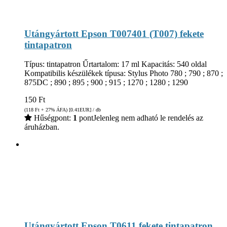
Utángyártott Epson T007401 (T007) fekete
tintapatron
Típus: tintapatron Űrtartalom: 17 ml Kapacitás: 540 oldal
Kompatibilis készülékek típusa: Stylus Photo 780 ; 790 ; 870 ;
875DC ; 890 ; 895 ; 900 ; 915 ; 1270 ; 1280 ; 1290
150
Ft
(118
Ft
+ 27% ÁFA) [0.41
EUR
] / db
Hűségpont:
1
pont
Jelenleg nem adható le rendelés az
áruházban.
Utángyártott Epson T0611 fekete tintapatron