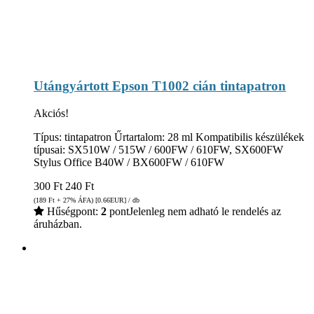
Utángyártott Epson T1002 cián tintapatron
Akciós!
Típus: tintapatron Űrtartalom: 28 ml Kompatibilis készülékek
típusai: SX510W / 515W / 600FW / 610FW, SX600FW
Stylus Office B40W / BX600FW / 610FW
300
Ft
240
Ft
(189
Ft
+ 27% ÁFA) [0.66
EUR
] / db
Hűségpont:
2
pont
Jelenleg nem adható le rendelés az
áruházban.