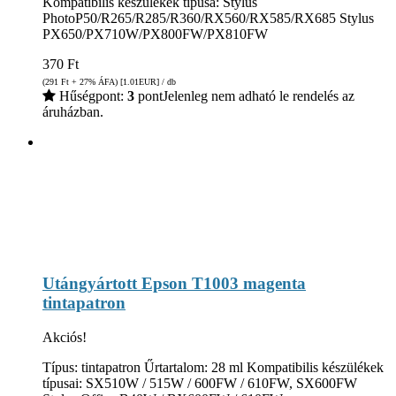
Kompatibilis készülékek típusa: Stylus
PhotoP50/R265/R285/R360/RX560/RX585/RX685 Stylus
PX650/PX710W/PX800FW/PX810FW
370
Ft
(291
Ft
+ 27% ÁFA) [1.01
EUR
] / db
Hűségpont:
3
pont
Jelenleg nem adható le rendelés az
áruházban.
Utángyártott Epson T1003 magenta
tintapatron
Akciós!
Típus: tintapatron Űrtartalom: 28 ml Kompatibilis készülékek
típusai: SX510W / 515W / 600FW / 610FW, SX600FW