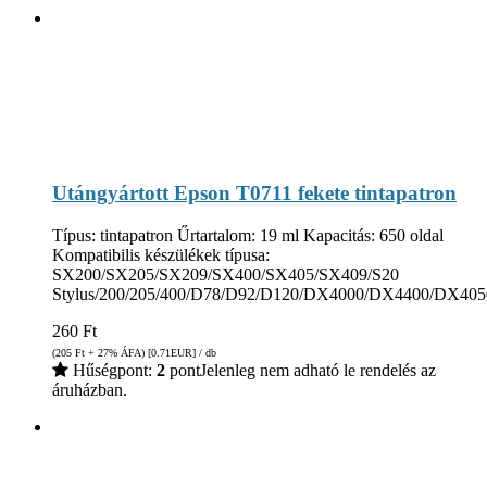
Utángyártott Epson T0711 fekete tintapatron
Típus: tintapatron Űrtartalom: 19 ml Kapacitás: 650 oldal
Kompatibilis készülékek típusa:
SX200/SX205/SX209/SX400/SX405/SX409/S20
Stylus/200/205/400/D78/D92/D120/DX4000/DX4400/DX
260
Ft
(205
Ft
+ 27% ÁFA) [0.71
EUR
] / db
Hűségpont:
2
pont
Jelenleg nem adható le rendelés az
áruházban.