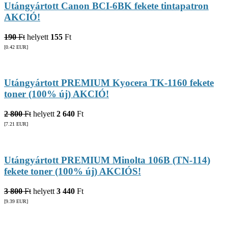
Utángyártott Canon BCI-6BK fekete tintapatron
AKCIÓ!
190
Ft
helyett
155
Ft
[0.42
EUR
]
Utángyártott PREMIUM Kyocera TK-1160 fekete
toner (100% új) AKCIÓ!
2 800
Ft
helyett
2 640
Ft
[7.21
EUR
]
Utángyártott PREMIUM Minolta 106B (TN-114)
fekete toner (100% új) AKCIÓS!
3 800
Ft
helyett
3 440
Ft
[9.39
EUR
]