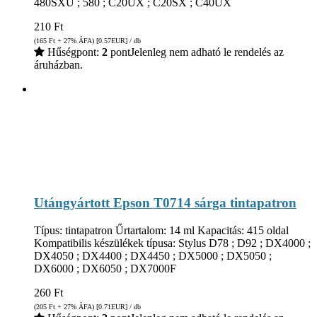
480SXU ; 580 ; C20UX ; C20SX ; C40UX
210
Ft
(165
Ft
+ 27% ÁFA) [0.57
EUR
] / db
Hűségpont:
2
pont
Jelenleg nem adható le rendelés az
áruházban.
Utángyártott Epson T0714 sárga tintapatron
Típus: tintapatron Űrtartalom: 14 ml Kapacitás: 415 oldal
Kompatibilis készülékek típusa: Stylus D78 ; D92 ; DX4000 ;
DX4050 ; DX4400 ; DX4450 ; DX5000 ; DX5050 ;
DX6000 ; DX6050 ; DX7000F
260
Ft
(205
Ft
+ 27% ÁFA) [0.71
EUR
] / db