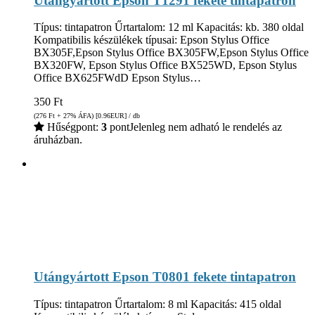
Utángyártott Epson T1291 fekete tintapatron
Típus: tintapatron Űrtartalom: 12 ml Kapacitás: kb. 380 oldal
Kompatibilis készülékek típusai: Epson Stylus Office
BX305F,Epson Stylus Office BX305FW,Epson Stylus Office
BX320FW, Epson Stylus Office BX525WD, Epson Stylus
Office BX625FWdD Epson Stylus…
350
Ft
(276
Ft
+ 27% ÁFA) [0.96
EUR
] / db
Hűségpont:
3
pont
Jelenleg nem adható le rendelés az
áruházban.
Utángyártott Epson T0801 fekete tintapatron
Típus: tintapatron Űrtartalom: 8 ml Kapacitás: 415 oldal