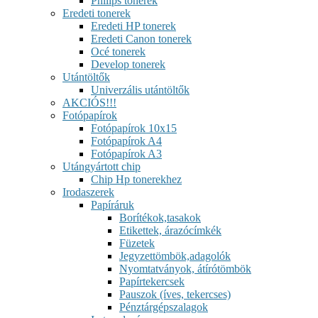
Philips tonerek
Eredeti tonerek
Eredeti HP tonerek
Eredeti Canon tonerek
Océ tonerek
Develop tonerek
Utántöltők
Univerzális utántöltők
AKCIÓS!!!
Fotópapírok
Fotópapírok 10x15
Fotópapírok A4
Fotópapírok A3
Utángyártott chip
Chip Hp tonerekhez
Irodaszerek
Papíráruk
Borítékok,tasakok
Etikettek, árazócímkék
Füzetek
Jegyzettömbök,adagolók
Nyomtatványok, átírótömbök
Papírtekercsek
Pauszok (íves, tekercses)
Pénztárgépszalagok