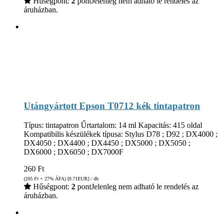
Hűségpont:
2
pont
Jelenleg nem adható le rendelés az
áruházban.
Utángyártott Epson T0712 kék tintapatron
Típus: tintapatron Űrtartalom: 14 ml Kapacitás: 415 oldal
Kompatibilis készülékek típusa: Stylus D78 ; D92 ; DX4000 ;
DX4050 ; DX4400 ; DX4450 ; DX5000 ; DX5050 ;
DX6000 ; DX6050 ; DX7000F
260
Ft
(205
Ft
+ 27% ÁFA) [0.71
EUR
] / db
Hűségpont:
2
pont
Jelenleg nem adható le rendelés az
áruházban.