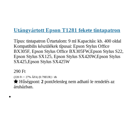
Utángyártott Epson T1281 fekete tintapatron
Típus: tintapatron Űrtartalom: 9 ml Kapacitás: kb. 400 oldal
Kompatibilis készülékek típusai: Epson Stylus Office
BX305F, Epson Stylus Office BX305FW,Epson Stylus S22,
Epson Stylus SX125, Epson Stylus SX420W,Epson Stylus
SX425,Epson Stylus SX425W
290
Ft
(228
Ft
+ 27% ÁFA) [0.79
EUR
] / db
Hűségpont:
2
pont
Jelenleg nem adható le rendelés az
áruházban.