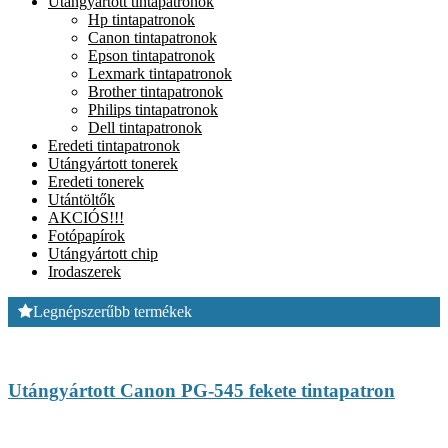
Utángyártott tintapatronok
Hp tintapatronok
Canon tintapatronok
Epson tintapatronok
Lexmark tintapatronok
Brother tintapatronok
Philips tintapatronok
Dell tintapatronok
Eredeti tintapatronok
Utángyártott tonerek
Eredeti tonerek
Utántöltők
AKCIÓS!!!
Fotópapírok
Utángyártott chip
Irodaszerek
Legnépszerűbb termékek
Utángyártott Canon PG-545 fekete tintapatron