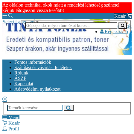
Az oldalon technikai okok miatt a rendelési lehetőség szünetel,
kérjük látogasson vissza később!
Kosár
Select Language
▼
Bejelentkezés
Regisztráció
Fontos információk
Szállítási és vásárlási feltételek
Rólunk
ÁSZF
Kapcsolat
Adatvédelmi nyilatkozat
Menü
Kosár
Profil