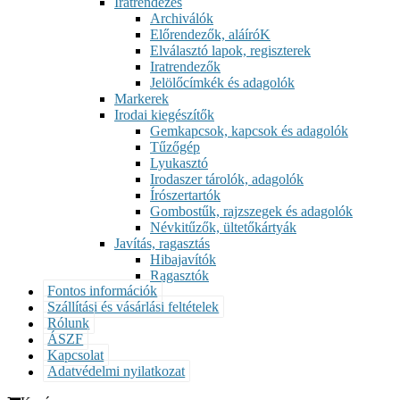
Iratrendezés
Archiválók
Előrendezők, aláíróK
Elválasztó lapok, regiszterek
Iratrendezők
Jelölőcímkék és adagolók
Markerek
Irodai kiegészítők
Gemkapcsok, kapcsok és adagolók
Tűzőgép
Lyukasztó
Irodaszer tárolók, adagolók
Írószertartók
Gombostűk, rajzszegek és adagolók
Névkitűzők, ültetőkártyák
Javítás, ragasztás
Hibajavítók
Ragasztók
Fontos információk
Szállítási és vásárlási feltételek
Rólunk
ÁSZF
Kapcsolat
Adatvédelmi nyilatkozat