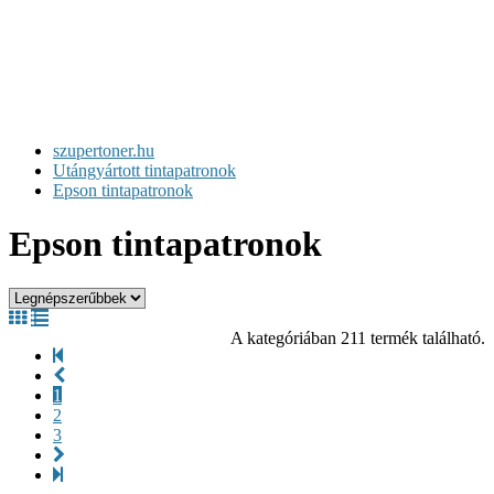
szupertoner.hu
Utángyártott tintapatronok
Epson tintapatronok
Epson tintapatronok
A kategóriában 211 termék található.
1
2
3