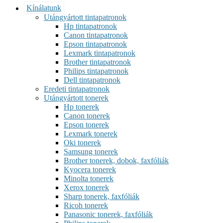
Kínálatunk
Utángyártott tintapatronok
Hp tintapatronok
Canon tintapatronok
Epson tintapatronok
Lexmark tintapatronok
Brother tintapatronok
Philips tintapatronok
Dell tintapatronok
Eredeti tintapatronok
Utángyártott tonerek
Hp tonerek
Canon tonerek
Epson tonerek
Lexmark tonerek
Oki tonerek
Samsung tonerek
Brother tonerek, dobok, faxfóliák
Kyocera tonerek
Minolta tonerek
Xerox tonerek
Sharp tonerek, faxfóliák
Ricoh tonerek
Panasonic tonerek, faxfóliák