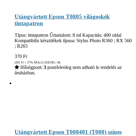
Utángyártott Epson T0805 világoskék
tintapatron
Típus: tintapatron Űrtartalom: 8 ml Kapacitás: 400 oldal
Kompatibilis készülékek típusa: Stylus Photo R360 ; RX 560
; R265
370
Ft
(291
Ft
+ 27% ÁFA) [1.01
EUR
] / db
Hűségpont:
3
pont
Jelenleg nem adható le rendelés az
áruházban.
Utángyártott Epson T008401 (T008) színes