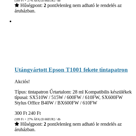
(189
Ft
+ 27% ÁFA) [0.66
EUR
] / db
Hűségpont:
2
pont
Jelenleg nem adható le rendelés az
áruházban.
Utángyártott Epson T1001 fekete tintapatron
Akciós!
Típus: tintapatron Űrtartalom: 28 ml Kompatibilis készülékek
típusai: SX510W / 515W / 600FW / 610FW, SX600FW
Stylus Office B40W / BX600FW / 610FW
300
Ft
240
Ft
(189
Ft
+ 27% ÁFA) [0.66
EUR
] / db
Hűségpont:
2
pont
Jelenleg nem adható le rendelés az
áruházban.