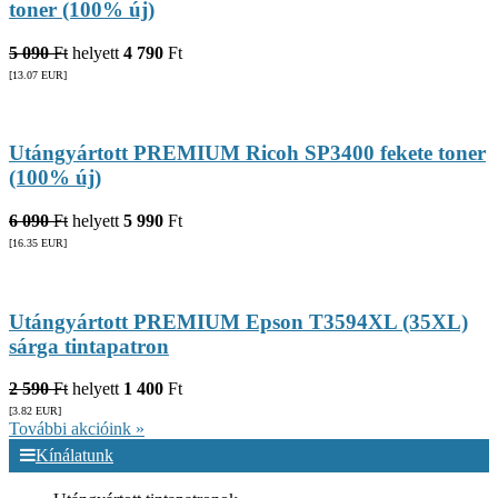
toner (100% új)
5 090
Ft
helyett
4 790
Ft
[13.07
EUR
]
Utángyártott PREMIUM Ricoh SP3400 fekete toner
(100% új)
6 090
Ft
helyett
5 990
Ft
[16.35
EUR
]
Utángyártott PREMIUM Epson T3594XL (35XL)
sárga tintapatron
2 590
Ft
helyett
1 400
Ft
[3.82
EUR
]
További akcióink »
Kínálatunk