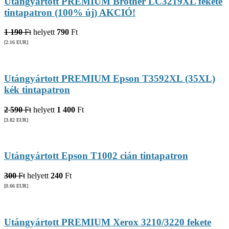
Utángyártott PREMIUM Brother LC3219XL fekete
tintapatron (100% új) AKCIÓ!
1 190
Ft
helyett
790
Ft
[2.16
EUR
]
Utángyártott PREMIUM Epson T3592XL (35XL)
kék tintapatron
2 590
Ft
helyett
1 400
Ft
[3.82
EUR
]
Utángyártott Epson T1002 cián tintapatron
300
Ft
helyett
240
Ft
[0.66
EUR
]
Utángyártott PREMIUM Xerox 3210/3220 fekete