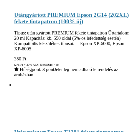
Utángyártott PREMIUM Epson 2G14 (202XL)
fekete tintapatron (100% új)
Típus: után gyártott PREMIUM fekete tintapatron Űrtartalom:
20 ml Kapacitás: kb. 550 oldal (5%-os lefedettség esetén)
Kompatibilis készülékek típusai: Epson XP-6000, Epson
XP-6005
350
Ft
(276
Ft
+ 27% ÁFA) [0.96
EUR
] / db
Hűségpont:
3
pont
Jelenleg nem adható le rendelés az
áruházban.