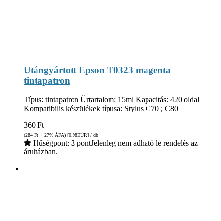
Utángyártott Epson T0323 magenta
tintapatron
Típus: tintapatron Űrtartalom: 15ml Kapacitás: 420 oldal
Kompatibilis készülékek típusa: Stylus C70 ; C80
360
Ft
(284
Ft
+ 27% ÁFA) [0.98
EUR
] / db
Hűségpont:
3
pont
Jelenleg nem adható le rendelés az
áruházban.