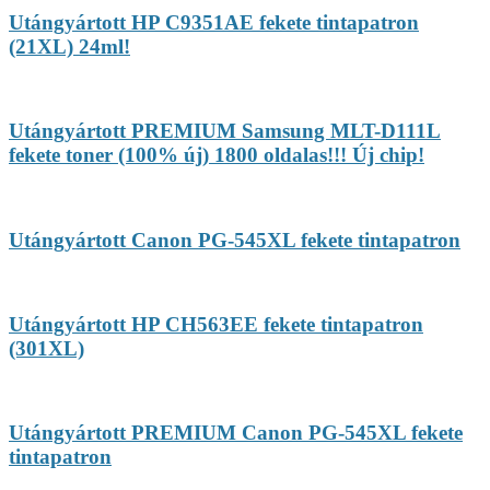
Utángyártott HP C9351AE fekete tintapatron
(21XL) 24ml!
Utángyártott PREMIUM Samsung MLT-D111L
fekete toner (100% új) 1800 oldalas!!! Új chip!
Utángyártott Canon PG-545XL fekete tintapatron
Utángyártott HP CH563EE fekete tintapatron
(301XL)
Utángyártott PREMIUM Canon PG-545XL fekete
tintapatron