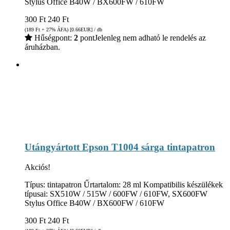
Stylus Office B40W / BX600FW / 610FW
300
Ft
240
Ft
(189
Ft
+ 27% ÁFA) [0.66
EUR
] / db
Hűségpont:
2
pont
Jelenleg nem adható le rendelés az
áruházban.
Utángyártott Epson T1004 sárga tintapatron
Akciós!
Típus: tintapatron Űrtartalom: 28 ml Kompatibilis készülékek
típusai: SX510W / 515W / 600FW / 610FW, SX600FW
Stylus Office B40W / BX600FW / 610FW
300
Ft
240
Ft