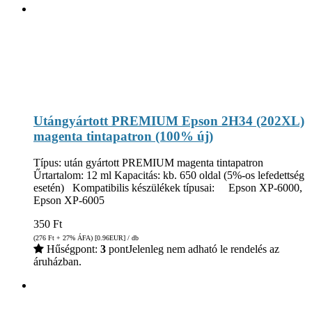
Utángyártott PREMIUM Epson 2H34 (202XL)
magenta tintapatron (100% új)
Típus: után gyártott PREMIUM magenta tintapatron
Űrtartalom: 12 ml Kapacitás: kb. 650 oldal (5%-os lefedettség
esetén) Kompatibilis készülékek típusai: Epson XP-6000,
Epson XP-6005
350
Ft
(276
Ft
+ 27% ÁFA) [0.96
EUR
] / db
Hűségpont:
3
pont
Jelenleg nem adható le rendelés az
áruházban.