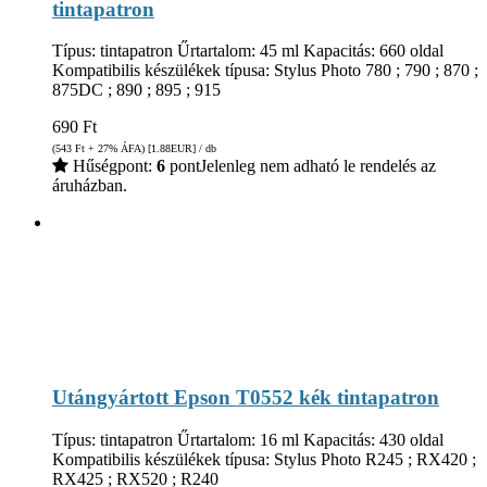
tintapatron
Típus: tintapatron Űrtartalom: 45 ml Kapacitás: 660 oldal
Kompatibilis készülékek típusa: Stylus Photo 780 ; 790 ; 870 ;
875DC ; 890 ; 895 ; 915
690
Ft
(543
Ft
+ 27% ÁFA) [1.88
EUR
] / db
Hűségpont:
6
pont
Jelenleg nem adható le rendelés az
áruházban.
Utángyártott Epson T0552 kék tintapatron
Típus: tintapatron Űrtartalom: 16 ml Kapacitás: 430 oldal
Kompatibilis készülékek típusa: Stylus Photo R245 ; RX420 ;
RX425 ; RX520 ; R240