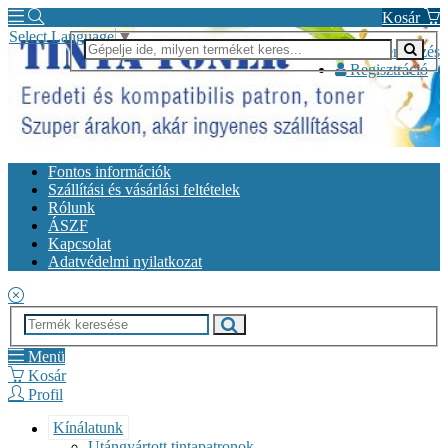
Kosár
Select Language
▼
Bejelentkezés
Regisztráció
Fontos információk
Szállítási és vásárlási feltételek
Rólunk
ÁSZF
Kapcsolat
Adatvédelmi nyilatkozat
Menü
Kosár
Profil
Kínálatunk
Utángyártott tintapatronok