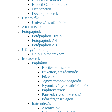
Eredeti HP tonerek
Eredeti Canon tonerek
Océ tonerek
Develop tonerek
Utántöltők
Univerzális utántöltők
AKCIÓS!!!
Fotópapírok
Fotópapírok 10x15
Fotópapírok A4
Fotópapírok A3
Utángyártott chip
Chip Hp tonerekhez
Irodaszerek
Papíráruk
Borítékok,tasakok
Etikettek, árazócímkék
Füzetek
Jegyzettömbök,adagolók
Nyomtatványok, átírótömbök
Papírtekercsek
Pauszok (íves, tekercses)
Pénztárgépszalagok
Iratrendezés
Archiválók