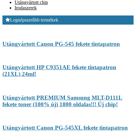
Utángyártott chip
Irodaszerek
Legnépszerűbb termékek
Utángyártott Canon PG-545 fekete tintapatron
Utángyártott HP C9351AE fekete tintapatron
(21XL) 24ml!
Utángyártott PREMIUM Samsung MLT-D111L
fekete toner (100% új) 1800 oldalas!!! Új chip!
Utángyártott Canon PG-545XL fekete tintapatron