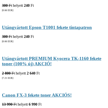
300
Ft
helyett
240
Ft
[0.66
EUR
]
Utángyártott Epson T1001 fekete tintapatron
300
Ft
helyett
240
Ft
[0.66
EUR
]
Utángyártott PREMIUM Kyocera TK-1160 fekete
toner (100% új) AKCIÓ!
2 800
Ft
helyett
2 640
Ft
[7.21
EUR
]
Canon FX-3 fekete toner AKCIÓS!
13 990
Ft
helyett
6 990
Ft