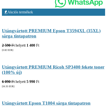
Akciós termékek
Utángyártott PREMIUM Epson T3594XL (35XL)
sárga tintapatron
2 590
Ft
helyett
1 400
Ft
[3.82
EUR
]
Utángyártott PREMIUM Ricoh SP3400 fekete toner
(100% új)
6 090
Ft
helyett
5 990
Ft
[16.35
EUR
]
Utángyártott Epson T1004 sárga tintapatron