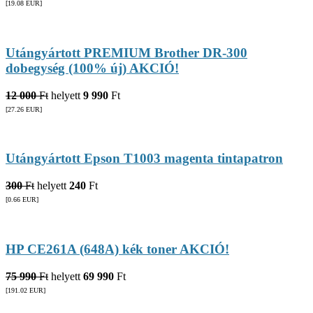
[19.08
EUR
]
Utángyártott PREMIUM Brother DR-300
dobegység (100% új) AKCIÓ!
12 000
Ft
helyett
9 990
Ft
[27.26
EUR
]
Utángyártott Epson T1003 magenta tintapatron
300
Ft
helyett
240
Ft
[0.66
EUR
]
HP CE261A (648A) kék toner AKCIÓ!
75 990
Ft
helyett
69 990
Ft
[191.02
EUR
]