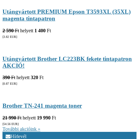
Utángyártott PREMIUM Epson T3593XL (35XL)
magenta tintapatron
2 590
Ft
helyett
1 400
Ft
[3.82
EUR
]
Utángyártott Brother LC223BK fekete tintapatron
AKCIÓ!
390
Ft
helyett
320
Ft
[0.87
EUR
]
Brother TN-241 magenta toner
21 990
Ft
helyett
19 990
Ft
[54.56
EUR
]
További akcióink »
Hírlevél