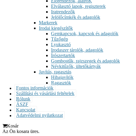
Előrendezők, aláíróK
Elválasztó lapok, regiszterek
Iratrendezők
Jelölőcímkék és adagolók
Markerek
Irodai kiegészítők
Gemkapcsok, kapcsok és adagolók
Tűzőgép
Lyukasztó
Irodaszer tárolók, adagolók
Írószertartók
Gombostűk, rajzszegek és adagolók
Névkitűzők, ültetőkártyák
Javítás, ragasztás
Hibajavítók
Ragasztók
Fontos információk
Szállítási és vásárlási feltételek
Rólunk
ÁSZF
Kapcsolat
Adatvédelmi nyilatkozat
Kosár
Az Ön kosara üres.