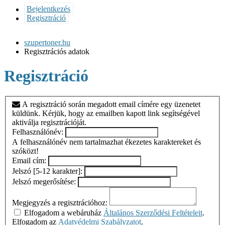
Bejelentkezés
Regisztráció
szupertoner.hu
Regisztrációs adatok
Regisztráció
A regisztráció során megadott email címére egy üzenetet
küldünk. Kérjük, hogy az emailben kapott link segítségével
aktiválja regisztrációját.
Felhasználónév:
A felhasználónév nem tartalmazhat ékezetes karaktereket és
szóközt!
Email cím:
Jelszó [5-12 karakter]:
Jelszó megerősítése:
Megjegyzés a regisztrációhoz:
Elfogadom a webáruház
Általános Szerződési Feltételeit
.
Elfogadom az
Adatvédelmi Szabályzatot
.