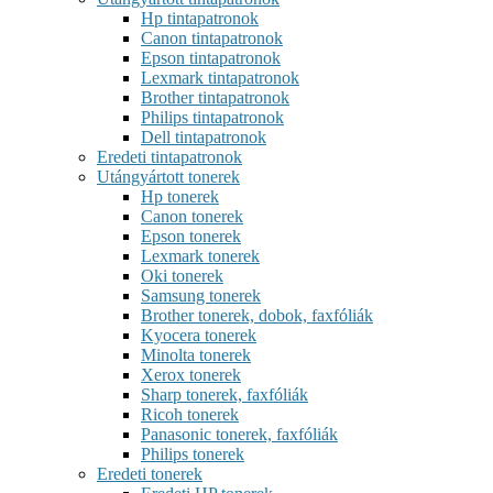
Hp tintapatronok
Canon tintapatronok
Epson tintapatronok
Lexmark tintapatronok
Brother tintapatronok
Philips tintapatronok
Dell tintapatronok
Eredeti tintapatronok
Utángyártott tonerek
Hp tonerek
Canon tonerek
Epson tonerek
Lexmark tonerek
Oki tonerek
Samsung tonerek
Brother tonerek, dobok, faxfóliák
Kyocera tonerek
Minolta tonerek
Xerox tonerek
Sharp tonerek, faxfóliák
Ricoh tonerek
Panasonic tonerek, faxfóliák
Philips tonerek
Eredeti tonerek