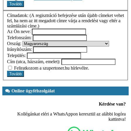
Címadatok: (A regisztráció befejezése után újabb címeket vehet
fel, ha nem az itt megadott címre várja a rendelést vagy eltér a
számlázási címe.)
Az Ön neve:
Telefonszám:
Ország:
Irányítószám:
Település:
Cím (utca, házszám, emelet):
Feliratkozom a szupertoner.hu hírlevélre.
Online ügyfélszolgálat
Kérdése van?
Kollégánkat eléri a WhatsAppon keresztül az alábbi logóra
kattintva!