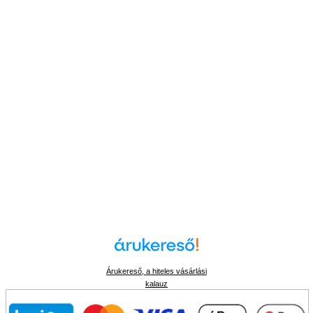
Árukereső, a hiteles vásárlási
kalauz