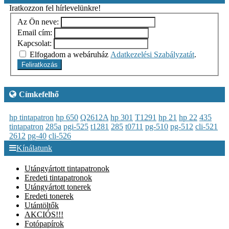
Iratkozzon fel hírlevelünkre!
Az Ön neve:
Email cím:
Kapcsolat:
Elfogadom a webáruház
Adatkezelési Szabályzatát
.
Feliratkozás
Címkefelhő
hp tintapatron
hp 650
Q2612A
hp 301
T1291
hp 21
hp 22
435
tintapatron
285a
pgi-525
t1281
285
t0711
pg-510
pg-512
cli-521
2612
pg-40
cli-526
Kínálatunk
Utángyártott tintapatronok
Eredeti tintapatronok
Utángyártott tonerek
Eredeti tonerek
Utántöltők
AKCIÓS!!!
Fotópapírok