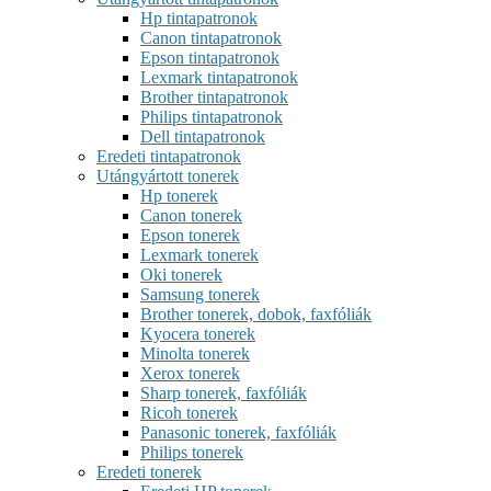
Hp tintapatronok
Canon tintapatronok
Epson tintapatronok
Lexmark tintapatronok
Brother tintapatronok
Philips tintapatronok
Dell tintapatronok
Eredeti tintapatronok
Utángyártott tonerek
Hp tonerek
Canon tonerek
Epson tonerek
Lexmark tonerek
Oki tonerek
Samsung tonerek
Brother tonerek, dobok, faxfóliák
Kyocera tonerek
Minolta tonerek
Xerox tonerek
Sharp tonerek, faxfóliák
Ricoh tonerek
Panasonic tonerek, faxfóliák
Philips tonerek
Eredeti tonerek