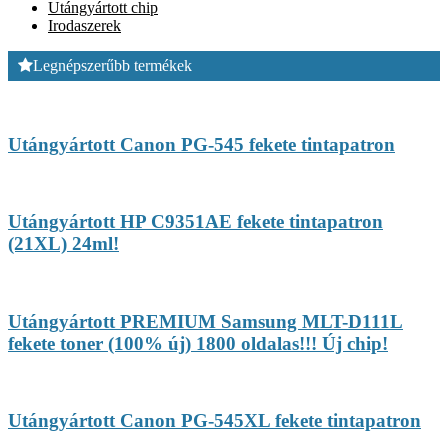
Utángyártott chip
Irodaszerek
Legnépszerűbb termékek
Utángyártott Canon PG-545 fekete tintapatron
Utángyártott HP C9351AE fekete tintapatron
(21XL) 24ml!
Utángyártott PREMIUM Samsung MLT-D111L
fekete toner (100% új) 1800 oldalas!!! Új chip!
Utángyártott Canon PG-545XL fekete tintapatron