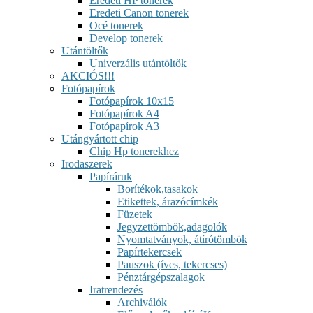
Eredeti HP tonerek
Eredeti Canon tonerek
Océ tonerek
Develop tonerek
Utántöltők
Univerzális utántöltők
AKCIÓS!!!
Fotópapírok
Fotópapírok 10x15
Fotópapírok A4
Fotópapírok A3
Utángyártott chip
Chip Hp tonerekhez
Irodaszerek
Papíráruk
Borítékok,tasakok
Etikettek, árazócímkék
Füzetek
Jegyzettömbök,adagolók
Nyomtatványok, átírótömbök
Papírtekercsek
Pauszok (íves, tekercses)
Pénztárgépszalagok
Iratrendezés
Archiválók