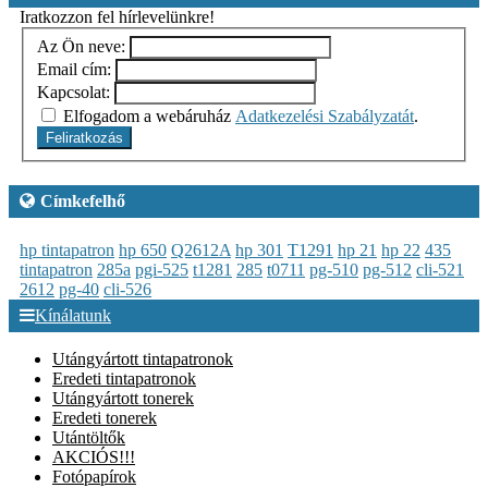
Iratkozzon fel hírlevelünkre!
Az Ön neve:
Email cím:
Kapcsolat:
Elfogadom a webáruház
Adatkezelési Szabályzatát
.
Feliratkozás
Címkefelhő
hp tintapatron
hp 650
Q2612A
hp 301
T1291
hp 21
hp 22
435
tintapatron
285a
pgi-525
t1281
285
t0711
pg-510
pg-512
cli-521
2612
pg-40
cli-526
Kínálatunk
Utángyártott tintapatronok
Eredeti tintapatronok
Utángyártott tonerek
Eredeti tonerek
Utántöltők
AKCIÓS!!!
Fotópapírok