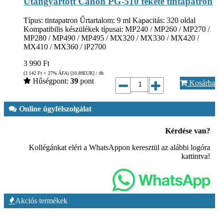
Utángyártott Canon PG-510 fekete tintapatron
Típus: tintapatron Űrtartalom: 9 ml Kapacitás: 320 oldal
Kompatibilis készülékek típusai: MP240 / MP260 / MP270 /
MP280 / MP490 / MP495 / MX320 / MX330 / MX420 /
MX410 / MX360 / iP2700
3 990
Ft
(3 142
Ft
+ 27% ÁFA) [10.89
EUR
] / db
Hűségpont:
39
pont
Kosárba
Online ügyfélszolgálat
Kérdése van?
Kollégánkat eléri a WhatsAppon keresztül az alábbi logóra
kattintva!
Akciós termékek