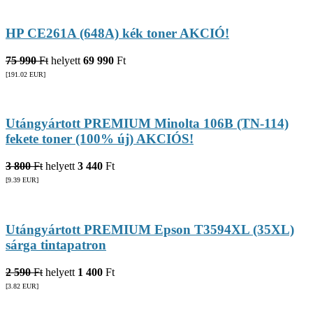
HP CE261A (648A) kék toner AKCIÓ!
75 990
Ft
helyett
69 990
Ft
[191.02
EUR
]
Utángyártott PREMIUM Minolta 106B (TN-114)
fekete toner (100% új) AKCIÓS!
3 800
Ft
helyett
3 440
Ft
[9.39
EUR
]
Utángyártott PREMIUM Epson T3594XL (35XL)
sárga tintapatron
2 590
Ft
helyett
1 400
Ft
[3.82
EUR
]