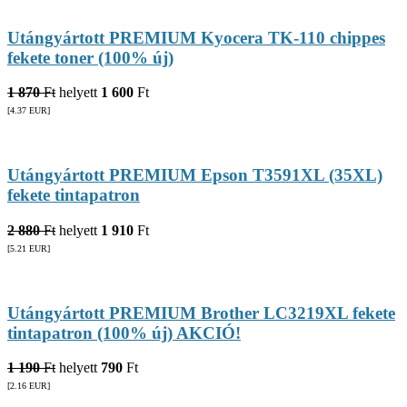
Utángyártott PREMIUM Kyocera TK-110 chippes
fekete toner (100% új)
1 870
Ft
helyett
1 600
Ft
[4.37
EUR
]
Utángyártott PREMIUM Epson T3591XL (35XL)
fekete tintapatron
2 880
Ft
helyett
1 910
Ft
[5.21
EUR
]
Utángyártott PREMIUM Brother LC3219XL fekete
tintapatron (100% új) AKCIÓ!
1 190
Ft
helyett
790
Ft
[2.16
EUR
]