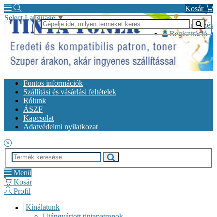
Kosár
Select Language
▼
Bejelentkezés
Regisztráció
Fontos információk
Szállítási és vásárlási feltételek
Rólunk
ÁSZF
Kapcsolat
Adatvédelmi nyilatkozat
Menü
Kosár
Profil
Kínálatunk
Utángyártott tintapatronok