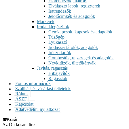
Előrendezők, aláíróK
Elválasztó lapok, regiszterek
Iratrendezők
Jelölőcímkék és adagolók
Markerek
Irodai kiegészítők
Gemkapcsok, kapcsok és adagolók
Tűzőgép
Lyukasztó
Irodaszer tárolók, adagolók
Írószertartók
Gombostűk, rajzszegek és adagolók
Névkitűzők, ültetőkártyák
Javítás, ragasztás
Hibajavítók
Ragasztók
Fontos információk
Szállítási és vásárlási feltételek
Rólunk
ÁSZF
Kapcsolat
Adatvédelmi nyilatkozat
Kosár
Az Ön kosara üres.