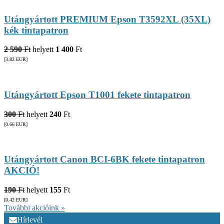
Utángyártott PREMIUM Epson T3592XL (35XL)
kék tintapatron
2 590
Ft
helyett
1 400
Ft
[3.82
EUR
]
Utángyártott Epson T1001 fekete tintapatron
300
Ft
helyett
240
Ft
[0.66
EUR
]
Utángyártott Canon BCI-6BK fekete tintapatron
AKCIÓ!
190
Ft
helyett
155
Ft
[0.42
EUR
]
További akcióink »
Hírlevél