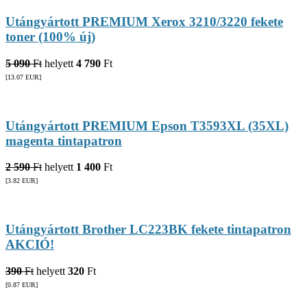
Utángyártott PREMIUM Xerox 3210/3220 fekete
toner (100% új)
5 090
Ft
helyett
4 790
Ft
[13.07
EUR
]
Utángyártott PREMIUM Epson T3593XL (35XL)
magenta tintapatron
2 590
Ft
helyett
1 400
Ft
[3.82
EUR
]
Utángyártott Brother LC223BK fekete tintapatron
AKCIÓ!
390
Ft
helyett
320
Ft
[0.87
EUR
]