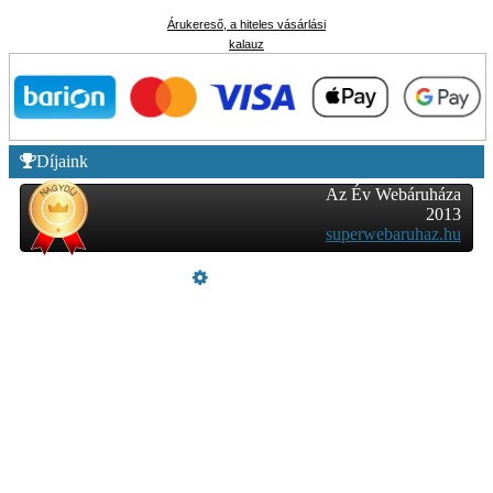
Árukereső, a hiteles vásárlási
kalauz
Díjaink
Az Év Webáruháza
2013
superwebaruhaz.hu
Üzemeltető
Online elállás
Teljes katalógus
Vásárlói értékelések
Szeretne Ön is ilyen webáruházat nyitni?
Webáruház nyitás »