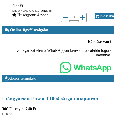
490
Ft
(386
Ft
+ 27% ÁFA) [1.34
EUR
] / db
Hűségpont:
4
pont
Kosárba
Online ügyfélszolgálat
Kérdése van?
Kollégánkat eléri a WhatsAppon keresztül az alábbi logóra
kattintva!
Akciós termékek
Utángyártott Epson T1004 sárga tintapatron
300
Ft
helyett
240
Ft
[0.66
EUR
]