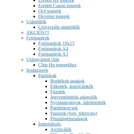
Eredeti HP tonerek
Eredeti Canon tonerek
Océ tonerek
Develop tonerek
Utántöltők
Univerzális utántöltők
AKCIÓS!!!
Fotópapírok
Fotópapírok 10x15
Fotópapírok A4
Fotópapírok A3
Utángyártott chip
Chip Hp tonerekhez
Irodaszerek
Papíráruk
Borítékok,tasakok
Etikettek, árazócímkék
Füzetek
Jegyzettömbök,adagolók
Nyomtatványok, átírótömbök
Papírtekercsek
Pauszok (íves, tekercses)
Pénztárgépszalagok
Iratrendezés
Archiválók