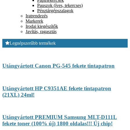
Papírtekercsek
Pauszok (íves, tekercses)
Pénztárgépszalagok
Iratrendezés
Markerek
Irodai kiegészítők
Javítás, ragasztás
Legnépszerűbb termékek
Utángyártott Canon PG-545 fekete tintapatron
Utángyártott HP C9351AE fekete tintapatron
(21XL) 24ml!
Utángyártott PREMIUM Samsung MLT-D111L
fekete toner (100% új) 1800 oldalas!!! Új chip!