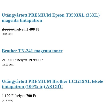
Utángyártott PREMIUM Epson T3593XL (35XL)
magenta tintapatron
2 590
Ft
helyett
1 400
Ft
[3.82
EUR
]
Brother TN-241 magenta toner
21 990
Ft
helyett
19 990
Ft
[54.56
EUR
]
Utángyártott PREMIUM Brother LC3219XL fekete
tintapatron (100% új) AKCIÓ!
1 190
Ft
helyett
790
Ft
[2.16
EUR
]