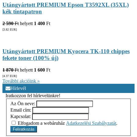
Utángyártott PREMIUM Epson T3592XL (35XL)
kék tintapatron
2 590
Ft
helyett
1 400
Ft
[3.82
EUR
]
Utángyártott PREMIUM Kyocera TK-110 chippes
fekete toner (100% új)
1 870
Ft
helyett
1 600
Ft
[4.37
EUR
]
További akcióink »
Hírlevél
Iratkozzon fel hírlevelünkre!
Az Ön neve:
Email cím:
Kapcsolat:
Elfogadom a webáruház
Adatkezelési Szabályzatát
.
Feliratkozás