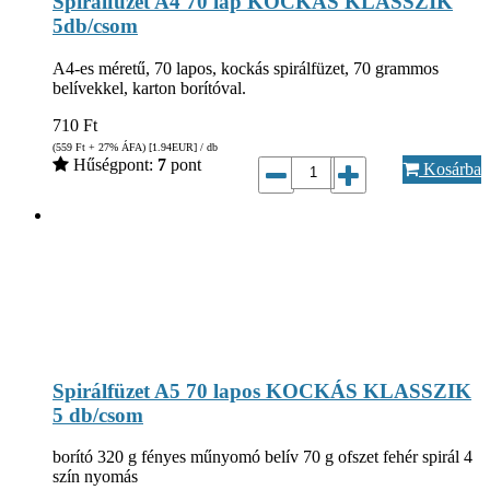
Spirálfüzet A4 70 lap KOCKÁS KLASSZIK
5db/csom
A4-es méretű, 70 lapos, kockás spirálfüzet, 70 grammos
belívekkel, karton borítóval.
710
Ft
(559
Ft
+ 27% ÁFA) [1.94
EUR
] / db
Hűségpont:
7
pont
Kosárba
Spirálfüzet A5 70 lapos KOCKÁS KLASSZIK
5 db/csom
borító 320 g fényes műnyomó belív 70 g ofszet fehér spirál 4
szín nyomás