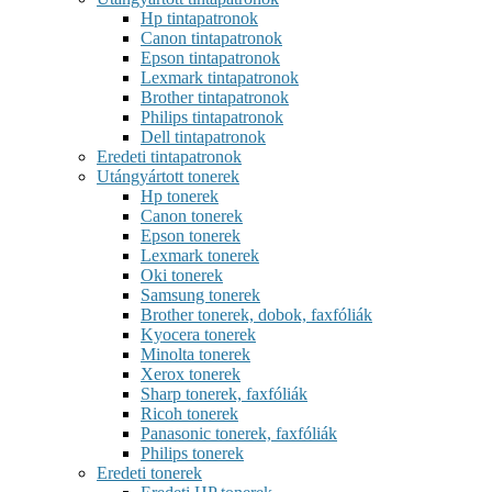
Hp tintapatronok
Canon tintapatronok
Epson tintapatronok
Lexmark tintapatronok
Brother tintapatronok
Philips tintapatronok
Dell tintapatronok
Eredeti tintapatronok
Utángyártott tonerek
Hp tonerek
Canon tonerek
Epson tonerek
Lexmark tonerek
Oki tonerek
Samsung tonerek
Brother tonerek, dobok, faxfóliák
Kyocera tonerek
Minolta tonerek
Xerox tonerek
Sharp tonerek, faxfóliák
Ricoh tonerek
Panasonic tonerek, faxfóliák
Philips tonerek
Eredeti tonerek