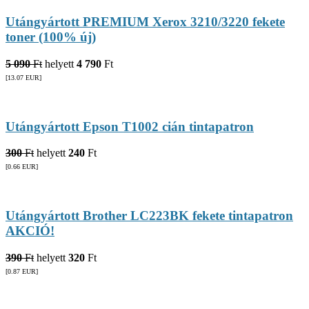
Utángyártott PREMIUM Xerox 3210/3220 fekete
toner (100% új)
5 090
Ft
helyett
4 790
Ft
[13.07
EUR
]
Utángyártott Epson T1002 cián tintapatron
300
Ft
helyett
240
Ft
[0.66
EUR
]
Utángyártott Brother LC223BK fekete tintapatron
AKCIÓ!
390
Ft
helyett
320
Ft
[0.87
EUR
]