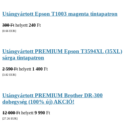
Utángyártott Epson T1003 magenta tintapatron
300
Ft
helyett
240
Ft
[0.66
EUR
]
Utángyártott PREMIUM Epson T3594XL (35XL)
sárga tintapatron
2 590
Ft
helyett
1 400
Ft
[3.82
EUR
]
Utángyártott PREMIUM Brother DR-300
dobegység (100% új) AKCIÓ!
12 000
Ft
helyett
9 990
Ft
[27.26
EUR
]