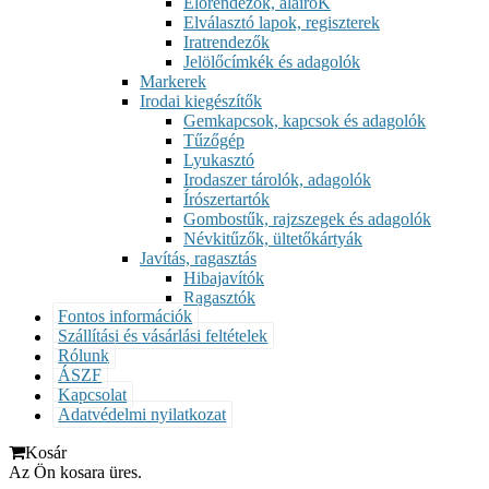
Előrendezők, aláíróK
Elválasztó lapok, regiszterek
Iratrendezők
Jelölőcímkék és adagolók
Markerek
Irodai kiegészítők
Gemkapcsok, kapcsok és adagolók
Tűzőgép
Lyukasztó
Irodaszer tárolók, adagolók
Írószertartók
Gombostűk, rajzszegek és adagolók
Névkitűzők, ültetőkártyák
Javítás, ragasztás
Hibajavítók
Ragasztók
Fontos információk
Szállítási és vásárlási feltételek
Rólunk
ÁSZF
Kapcsolat
Adatvédelmi nyilatkozat
Kosár
Az Ön kosara üres.