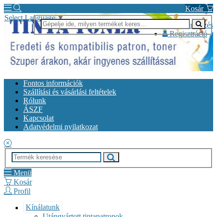
Kosár
Select Language
▼
Bejelentkezés
Regisztráció
Fontos információk
Szállítási és vásárlási feltételek
Rólunk
ÁSZF
Kapcsolat
Adatvédelmi nyilatkozat
Menü
Kosár
Profil
Kínálatunk
Utángyártott tintapatronok