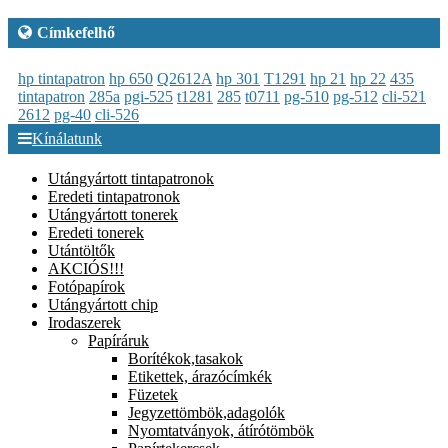
Címkefelhő
hp tintapatron
hp 650
Q2612A
hp 301
T1291
hp 21
hp 22
435
tintapatron
285a
pgi-525
t1281
285
t0711
pg-510
pg-512
cli-521
2612
pg-40
cli-526
Kínálatunk
Utángyártott tintapatronok
Eredeti tintapatronok
Utángyártott tonerek
Eredeti tonerek
Utántöltők
AKCIÓS!!!
Fotópapírok
Utángyártott chip
Irodaszerek
Papíráruk
Borítékok,tasakok
Etikettek, árazócímkék
Füzetek
Jegyzettömbök,adagolók
Nyomtatványok, átírótömbök