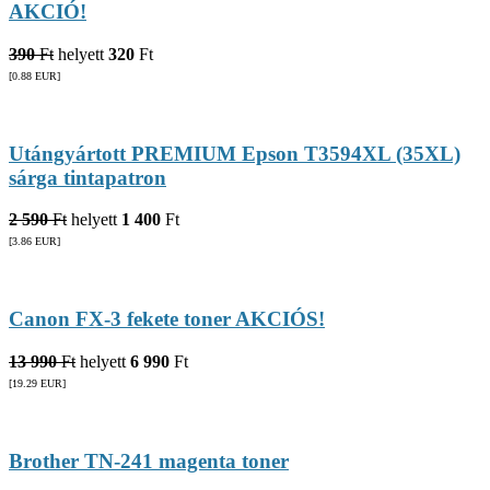
AKCIÓ!
390
Ft
helyett
320
Ft
[0.88
EUR
]
Utángyártott PREMIUM Epson T3594XL (35XL)
sárga tintapatron
2 590
Ft
helyett
1 400
Ft
[3.86
EUR
]
Canon FX-3 fekete toner AKCIÓS!
13 990
Ft
helyett
6 990
Ft
[19.29
EUR
]
Brother TN-241 magenta toner