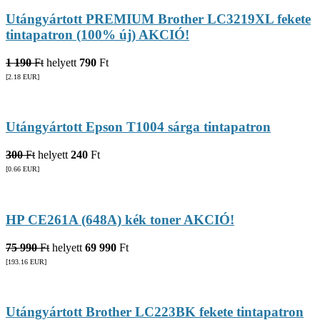
Utángyártott PREMIUM Brother LC3219XL fekete
tintapatron (100% új) AKCIÓ!
1 190
Ft
helyett
790
Ft
[2.18
EUR
]
Utángyártott Epson T1004 sárga tintapatron
300
Ft
helyett
240
Ft
[0.66
EUR
]
HP CE261A (648A) kék toner AKCIÓ!
75 990
Ft
helyett
69 990
Ft
[193.16
EUR
]
Utángyártott Brother LC223BK fekete tintapatron