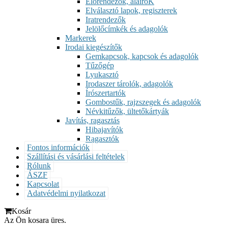
Előrendezők, aláíróK
Elválasztó lapok, regiszterek
Iratrendezők
Jelölőcímkék és adagolók
Markerek
Irodai kiegészítők
Gemkapcsok, kapcsok és adagolók
Tűzőgép
Lyukasztó
Irodaszer tárolók, adagolók
Írószertartók
Gombostűk, rajzszegek és adagolók
Névkitűzők, ültetőkártyák
Javítás, ragasztás
Hibajavítók
Ragasztók
Fontos információk
Szállítási és vásárlási feltételek
Rólunk
ÁSZF
Kapcsolat
Adatvédelmi nyilatkozat
Kosár
Az Ön kosara üres.