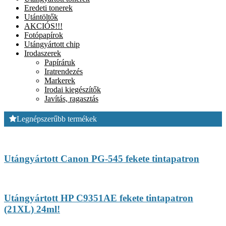
Eredeti tonerek
Utántöltők
AKCIÓS!!!
Fotópapírok
Utángyártott chip
Irodaszerek
Papíráruk
Iratrendezés
Markerek
Irodai kiegészítők
Javítás, ragasztás
Legnépszerűbb termékek
Utángyártott Canon PG-545 fekete tintapatron
Utángyártott HP C9351AE fekete tintapatron
(21XL) 24ml!