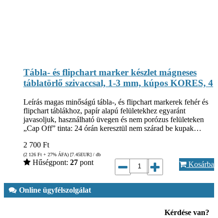
Tábla- és flipchart marker készlet mágneses
táblatörlő szivaccsal, 1-3 mm, kúpos KORES, 4
Leírás magas minőságú tábla-, és flipchart markerek fehér és
flipchart táblákhoz, papír alapú felületekhez egyaránt
javasoljuk, használható üvegen és nem porózus felületeken
„Cap Off” tinta: 24 órán keresztül nem szárad be kupak…
2 700
Ft
(2 126
Ft
+ 27% ÁFA) [7.45
EUR
] / db
Hűségpont:
27
pont
Kosárba
Online ügyfélszolgálat
Kérdése van?