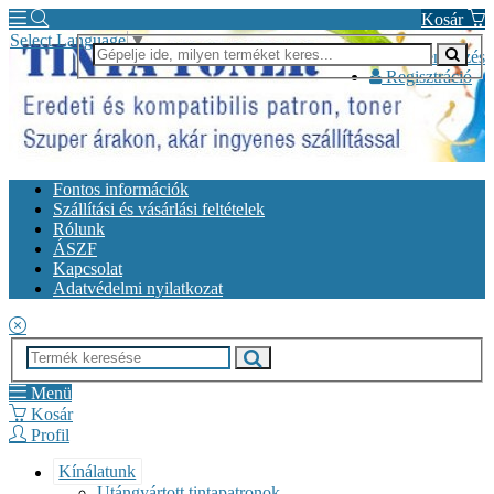
Kosár
Select Language
▼
Bejelentkezés
Regisztráció
Fontos információk
Szállítási és vásárlási feltételek
Rólunk
ÁSZF
Kapcsolat
Adatvédelmi nyilatkozat
Menü
Kosár
Profil
Kínálatunk
Utángyártott tintapatronok