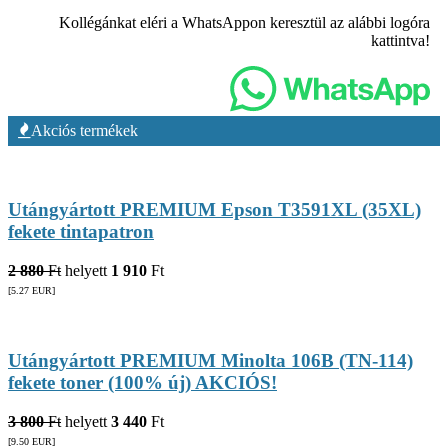
Kollégánkat eléri a WhatsAppon keresztül az alábbi logóra
kattintva!
Akciós termékek
Utángyártott PREMIUM Epson T3591XL (35XL)
fekete tintapatron
2 880
Ft
helyett
1 910
Ft
[5.27
EUR
]
Utángyártott PREMIUM Minolta 106B (TN-114)
fekete toner (100% új) AKCIÓS!
3 800
Ft
helyett
3 440
Ft
[9.50
EUR
]