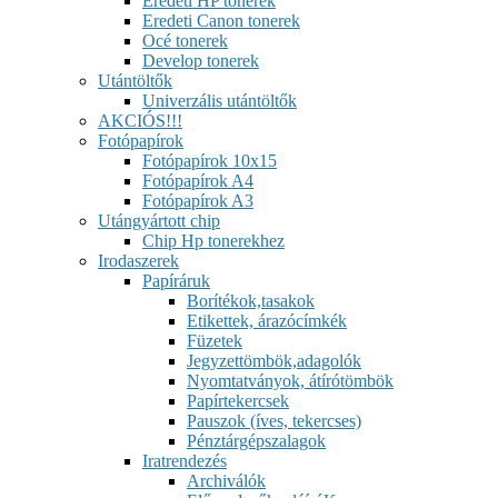
Eredeti HP tonerek
Eredeti Canon tonerek
Océ tonerek
Develop tonerek
Utántöltők
Univerzális utántöltők
AKCIÓS!!!
Fotópapírok
Fotópapírok 10x15
Fotópapírok A4
Fotópapírok A3
Utángyártott chip
Chip Hp tonerekhez
Irodaszerek
Papíráruk
Borítékok,tasakok
Etikettek, árazócímkék
Füzetek
Jegyzettömbök,adagolók
Nyomtatványok, átírótömbök
Papírtekercsek
Pauszok (íves, tekercses)
Pénztárgépszalagok
Iratrendezés
Archiválók