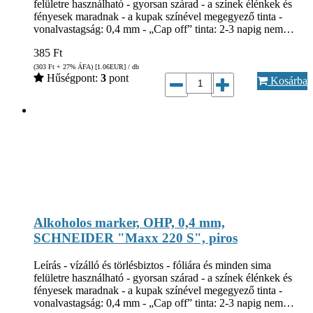
felületre használható - gyorsan szárad - a színek élénkek és
fényesek maradnak - a kupak színével megegyező tinta -
vonalvastagság: 0,4 mm - „Cap off” tinta: 2-3 napig nem…
385
Ft
(303
Ft
+ 27% ÁFA) [1.06
EUR
] / db
Hűségpont:
3
pont
Kosárba
Alkoholos marker, OHP, 0,4 mm,
SCHNEIDER "Maxx 220 S", piros
Leírás - vízálló és törlésbiztos - fóliára és minden sima
felületre használható - gyorsan szárad - a színek élénkek és
fényesek maradnak - a kupak színével megegyező tinta -
vonalvastagság: 0,4 mm - „Cap off” tinta: 2-3 napig nem…