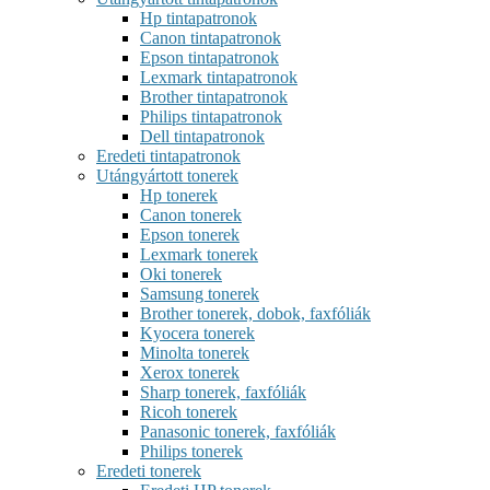
Hp tintapatronok
Canon tintapatronok
Epson tintapatronok
Lexmark tintapatronok
Brother tintapatronok
Philips tintapatronok
Dell tintapatronok
Eredeti tintapatronok
Utángyártott tonerek
Hp tonerek
Canon tonerek
Epson tonerek
Lexmark tonerek
Oki tonerek
Samsung tonerek
Brother tonerek, dobok, faxfóliák
Kyocera tonerek
Minolta tonerek
Xerox tonerek
Sharp tonerek, faxfóliák
Ricoh tonerek
Panasonic tonerek, faxfóliák
Philips tonerek
Eredeti tonerek