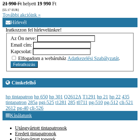
21 990
Ft
helyett
19 990
Ft
[55.17
EUR
]
További akcióink »
Hírlevél
Iratkozzon fel hírlevelünkre!
Az Ön neve:
Email cím:
Kapcsolat:
Elfogadom a webáruház
Adatkezelési Szabályzatát
.
Feliratkozás
Címkefelhő
hp tintapatron
hp 650
hp 301
Q2612A
T1291
hp 21
hp 22
435
tintapatron
285a
pgi-525
t1281
285
t0711
pg-510
pg-512
cli-521
2612
pg-40
cli-526
Kínálatunk
Utángyártott tintapatronok
Eredeti tintapatronok
Utángyártott tonerek