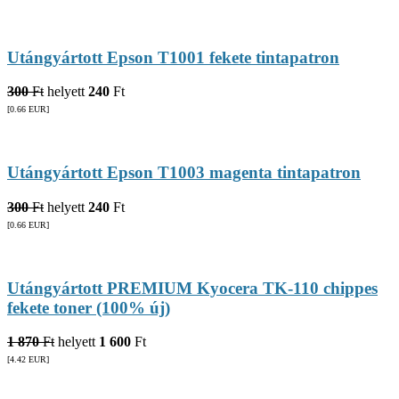
Utángyártott Epson T1001 fekete tintapatron
300
Ft
helyett
240
Ft
[0.66
EUR
]
Utángyártott Epson T1003 magenta tintapatron
300
Ft
helyett
240
Ft
[0.66
EUR
]
Utángyártott PREMIUM Kyocera TK-110 chippes
fekete toner (100% új)
1 870
Ft
helyett
1 600
Ft
[4.42
EUR
]