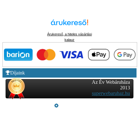
Árukereső, a hiteles vásárlási
kalauz
Díjaink
Az Év Webáruháza
2013
superwebaruhaz.hu
Üzemeltető
Online elállás
Teljes katalógus
Vásárlói értékelések