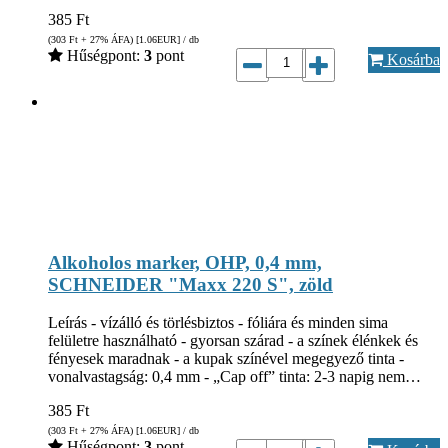
385
Ft
(303
Ft
+ 27% ÁFA) [1.06
EUR
] / db
Hűségpont:
3
pont
Kosárba
Alkoholos marker, OHP, 0,4 mm,
SCHNEIDER "Maxx 220 S", zöld
Leírás - vízálló és törlésbiztos - fóliára és minden sima
felületre használható - gyorsan szárad - a színek élénkek és
fényesek maradnak - a kupak színével megegyező tinta -
vonalvastagság: 0,4 mm - „Cap off” tinta: 2-3 napig nem…
385
Ft
(303
Ft
+ 27% ÁFA) [1.06
EUR
] / db
Hűségpont:
3
pont