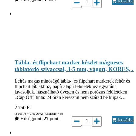
Kosárba
Tábla- és flipchart marker készlet mágneses
táblatörlő szivaccsal, 3-5 mm, vágott, KORES, .
Leírás magas minőságú tábla-, és flipchart markerek fehér és
flipchart táblákhoz, papír alapú felületekhez egyaránt
javasoljuk, használható üvegen és nem porózus felületeken
„Cap Off” tinta: 24 órán keresztül nem szárad be kupak…
2 750
Ft
(2 165
Ft
+ 27% ÁFA) [7.59
EUR
] / db
Hűségpont:
27
pont
Kosárba