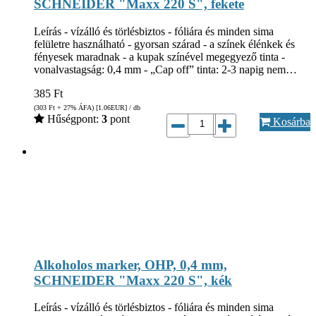
SCHNEIDER "Maxx 220 S", fekete
Leírás - vízálló és törlésbiztos - fóliára és minden sima
felületre használható - gyorsan szárad - a színek élénkek és
fényesek maradnak - a kupak színével megegyező tinta -
vonalvastagság: 0,4 mm - „Cap off” tinta: 2-3 napig nem…
385
Ft
(303
Ft
+ 27% ÁFA) [1.06
EUR
] / db
Hűségpont:
3
pont
Kosárba
Alkoholos marker, OHP, 0,4 mm,
SCHNEIDER "Maxx 220 S", kék
Leírás - vízálló és törlésbiztos - fóliára és minden sima