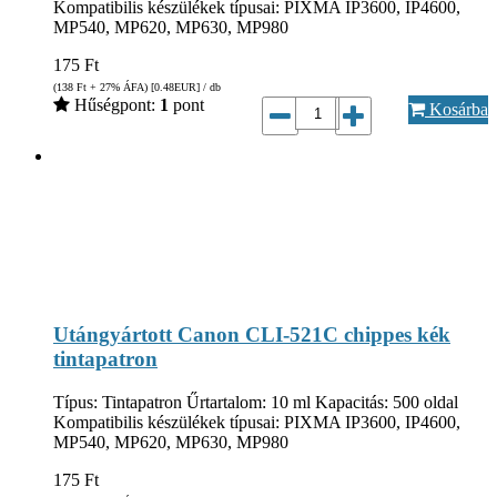
Kompatibilis készülékek típusai: PIXMA IP3600, IP4600,
MP540, MP620, MP630, MP980
175
Ft
(138
Ft
+ 27% ÁFA) [0.48
EUR
] / db
Hűségpont:
1
pont
Kosárba
Utángyártott Canon CLI-521C chippes kék
tintapatron
Típus: Tintapatron Űrtartalom: 10 ml Kapacitás: 500 oldal
Kompatibilis készülékek típusai: PIXMA IP3600, IP4600,
MP540, MP620, MP630, MP980
175
Ft