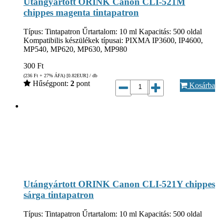
Utángyártott ORINK Canon CLI-521M
chippes magenta tintapatron
Típus: Tintapatron Űrtartalom: 10 ml Kapacitás: 500 oldal
Kompatibilis készülékek típusai: PIXMA IP3600, IP4600,
MP540, MP620, MP630, MP980
300
Ft
(236
Ft
+ 27% ÁFA) [0.82
EUR
] / db
Hűségpont:
2
pont
Kosárba
Utángyártott ORINK Canon CLI-521Y chippes
sárga tintapatron
Típus: Tintapatron Űrtartalom: 10 ml Kapacitás: 500 oldal