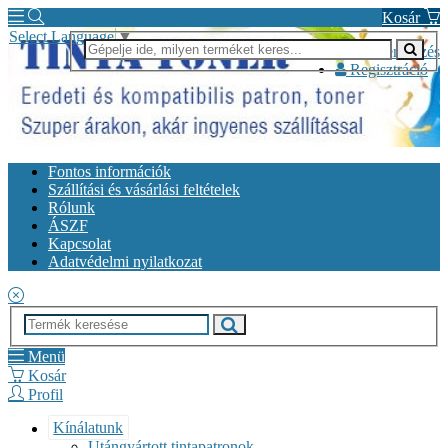
Kosár
Select Language
▼
Bejelentkezés
Regisztráció
Fontos információk
Szállítási és vásárlási feltételek
Rólunk
ÁSZF
Kapcsolat
Adatvédelmi nyilatkozat
Menü
Kosár
Profil
Kínálatunk
Utángyártott tintapatronok