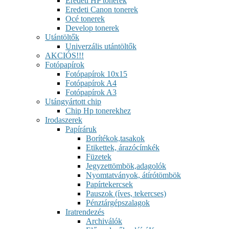
Eredeti HP tonerek
Eredeti Canon tonerek
Océ tonerek
Develop tonerek
Utántöltők
Univerzális utántöltők
AKCIÓS!!!
Fotópapírok
Fotópapírok 10x15
Fotópapírok A4
Fotópapírok A3
Utángyártott chip
Chip Hp tonerekhez
Irodaszerek
Papíráruk
Borítékok,tasakok
Etikettek, árazócímkék
Füzetek
Jegyzettömbök,adagolók
Nyomtatványok, átírótömbök
Papírtekercsek
Pauszok (íves, tekercses)
Pénztárgépszalagok
Iratrendezés
Archiválók