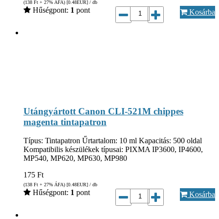
(138
Ft
+ 27% ÁFA) [0.48
EUR
] / db
Hűségpont:
1
pont
Kosárba
Utángyártott Canon CLI-521M chippes
magenta tintapatron
Típus: Tintapatron Űrtartalom: 10 ml Kapacitás: 500 oldal
Kompatibilis készülékek típusai: PIXMA IP3600, IP4600,
MP540, MP620, MP630, MP980
175
Ft
(138
Ft
+ 27% ÁFA) [0.48
EUR
] / db
Hűségpont:
1
pont
Kosárba