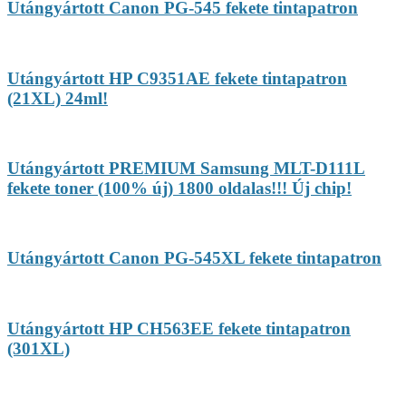
Utángyártott Canon PG-545 fekete tintapatron
Utángyártott HP C9351AE fekete tintapatron
(21XL) 24ml!
Utángyártott PREMIUM Samsung MLT-D111L
fekete toner (100% új) 1800 oldalas!!! Új chip!
Utángyártott Canon PG-545XL fekete tintapatron
Utángyártott HP CH563EE fekete tintapatron
(301XL)