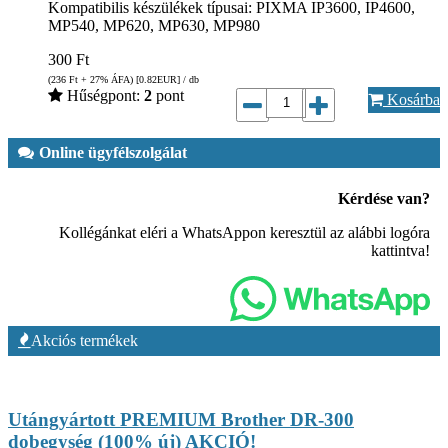
Kompatibilis készülékek típusai: PIXMA IP3600, IP4600,
MP540, MP620, MP630, MP980
300
Ft
(236
Ft
+ 27% ÁFA) [0.82
EUR
] / db
Hűségpont:
2
pont
Kosárba
Online ügyfélszolgálat
Kérdése van?
Kollégánkat eléri a WhatsAppon keresztül az alábbi logóra
kattintva!
Akciós termékek
Utángyártott PREMIUM Brother DR-300
dobegység (100% új) AKCIÓ!