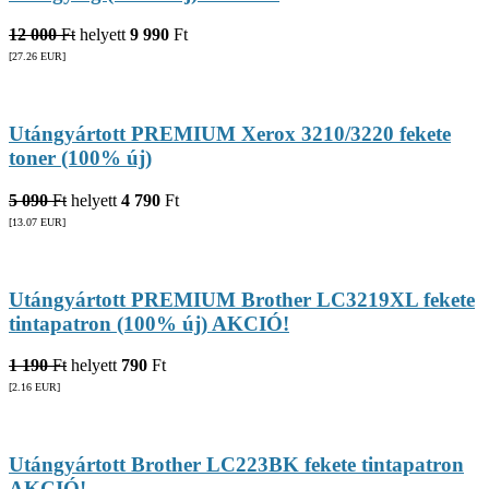
12 000
Ft
helyett
9 990
Ft
[27.26
EUR
]
Utángyártott PREMIUM Xerox 3210/3220 fekete
toner (100% új)
5 090
Ft
helyett
4 790
Ft
[13.07
EUR
]
Utángyártott PREMIUM Brother LC3219XL fekete
tintapatron (100% új) AKCIÓ!
1 190
Ft
helyett
790
Ft
[2.16
EUR
]
Utángyártott Brother LC223BK fekete tintapatron
AKCIÓ!