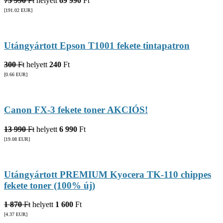
75 990
Ft
helyett
69 990
Ft
[191.02
EUR
]
Utángyártott Epson T1001 fekete tintapatron
300
Ft
helyett
240
Ft
[0.66
EUR
]
Canon FX-3 fekete toner AKCIÓS!
13 990
Ft
helyett
6 990
Ft
[19.08
EUR
]
Utángyártott PREMIUM Kyocera TK-110 chippes
fekete toner (100% új)
1 870
Ft
helyett
1 600
Ft
[4.37
EUR
]