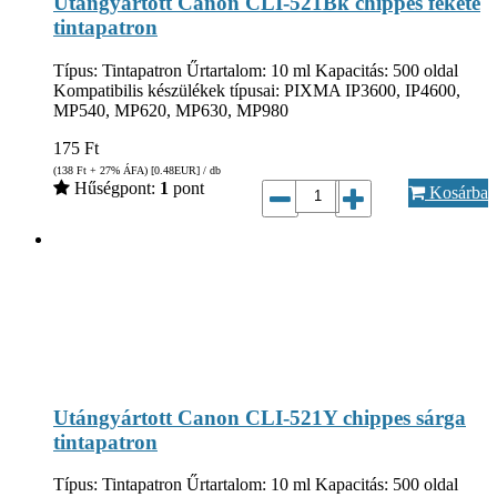
Utángyártott Canon CLI-521Bk chippes fekete
tintapatron
Típus: Tintapatron Űrtartalom: 10 ml Kapacitás: 500 oldal
Kompatibilis készülékek típusai: PIXMA IP3600, IP4600,
MP540, MP620, MP630, MP980
175
Ft
(138
Ft
+ 27% ÁFA) [0.48
EUR
] / db
Hűségpont:
1
pont
Kosárba
Utángyártott Canon CLI-521Y chippes sárga
tintapatron
Típus: Tintapatron Űrtartalom: 10 ml Kapacitás: 500 oldal