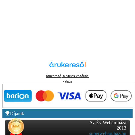
Árukereső, a hiteles vásárlási
kalauz
Díjaink
Az Év Webáruháza
2013
superwebaruhaz.hu