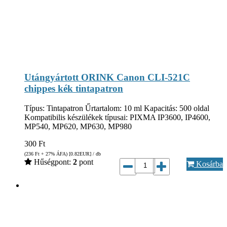
Utángyártott ORINK Canon CLI-521C
chippes kék tintapatron
Típus: Tintapatron Űrtartalom: 10 ml Kapacitás: 500 oldal
Kompatibilis készülékek típusai: PIXMA IP3600, IP4600,
MP540, MP620, MP630, MP980
300
Ft
(236
Ft
+ 27% ÁFA) [0.82
EUR
] / db
Hűségpont:
2
pont
Kosárba