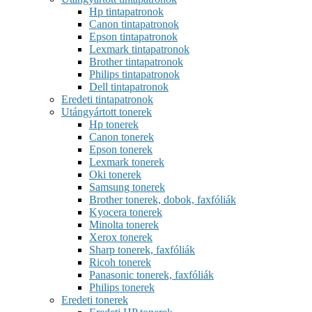
Hp tintapatronok
Canon tintapatronok
Epson tintapatronok
Lexmark tintapatronok
Brother tintapatronok
Philips tintapatronok
Dell tintapatronok
Eredeti tintapatronok
Utángyártott tonerek
Hp tonerek
Canon tonerek
Epson tonerek
Lexmark tonerek
Oki tonerek
Samsung tonerek
Brother tonerek, dobok, faxfóliák
Kyocera tonerek
Minolta tonerek
Xerox tonerek
Sharp tonerek, faxfóliák
Ricoh tonerek
Panasonic tonerek, faxfóliák
Philips tonerek
Eredeti tonerek