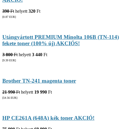
390
Ft
helyett
320
Ft
[0.87
EUR
]
Utángyártott PREMIUM Minolta 106B (TN-114)
fekete toner (100% új) AKCIÓS!
3 800
Ft
helyett
3 440
Ft
[9.39
EUR
]
Brother TN-241 magenta toner
21 990
Ft
helyett
19 990
Ft
[54.56
EUR
]
HP CE261A (648A) kék toner AKCIÓ!