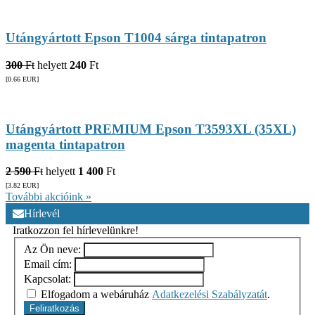
Utángyártott Epson T1004 sárga tintapatron
300
Ft
helyett
240
Ft
[0.66
EUR
]
Utángyártott PREMIUM Epson T3593XL (35XL)
magenta tintapatron
2 590
Ft
helyett
1 400
Ft
[3.82
EUR
]
További akcióink »
Hírlevél
Iratkozzon fel hírlevelünkre!
Az Ön neve:
Email cím:
Kapcsolat:
Elfogadom a webáruház
Adatkezelési Szabályzatát
.
Feliratkozás