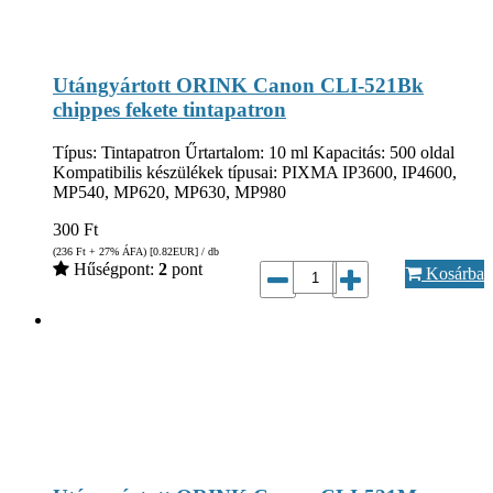
Utángyártott ORINK Canon CLI-521Bk
chippes fekete tintapatron
Típus: Tintapatron Űrtartalom: 10 ml Kapacitás: 500 oldal
Kompatibilis készülékek típusai: PIXMA IP3600, IP4600,
MP540, MP620, MP630, MP980
300
Ft
(236
Ft
+ 27% ÁFA) [0.82
EUR
] / db
Hűségpont:
2
pont
Kosárba