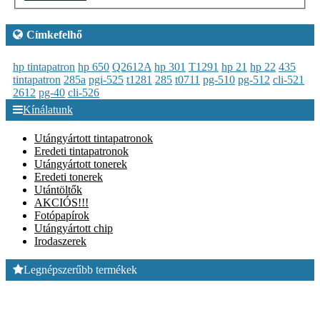
Címkefelhő
hp tintapatron
hp 650
Q2612A
hp 301
T1291
hp 21
hp 22
435
tintapatron
285a
pgi-525
t1281
285
t0711
pg-510
pg-512
cli-521
2612
pg-40
cli-526
Kínálatunk
Utángyártott tintapatronok
Eredeti tintapatronok
Utángyártott tonerek
Eredeti tonerek
Utántöltők
AKCIÓS!!!
Fotópapírok
Utángyártott chip
Irodaszerek
Legnépszerűbb termékek