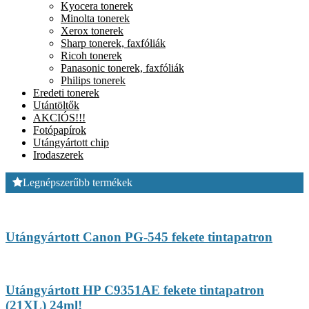
Kyocera tonerek
Minolta tonerek
Xerox tonerek
Sharp tonerek, faxfóliák
Ricoh tonerek
Panasonic tonerek, faxfóliák
Philips tonerek
Eredeti tonerek
Utántöltők
AKCIÓS!!!
Fotópapírok
Utángyártott chip
Irodaszerek
Legnépszerűbb termékek
Utángyártott Canon PG-545 fekete tintapatron
Utángyártott HP C9351AE fekete tintapatron
(21XL) 24ml!