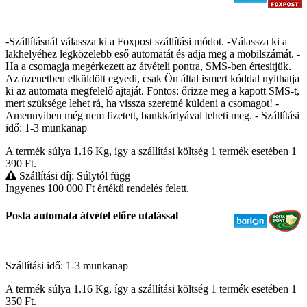
-Szállításnál válassza ki a Foxpost szállítási módot. -Válassza ki a
lakhelyéhez legközelebb eső automatát és adja meg a mobilszámát. -
Ha a csomagja megérkezett az átvételi pontra, SMS-ben értesítjük.
Az üzenetben elküldött egyedi, csak Ön által ismert kóddal nyithatja
ki az automata megfelelő ajtaját. Fontos: őrizze meg a kapott SMS-t,
mert szüksége lehet rá, ha vissza szeretné küldeni a csomagot! -
Amennyiben még nem fizetett, bankkártyával teheti meg. - Szállítási
idő: 1-3 munkanap
A termék súlya 1.16
Kg
, így a szállítási költség 1 termék esetében 1
390
Ft
.
Szállítási díj: Súlytól függ
Ingyenes 100 000
Ft
értékű rendelés felett.
Posta automata átvétel előre utalással
Szállítási idő: 1-3 munkanap
A termék súlya 1.16
Kg
, így a szállítási költség 1 termék esetében 1
350
Ft
.