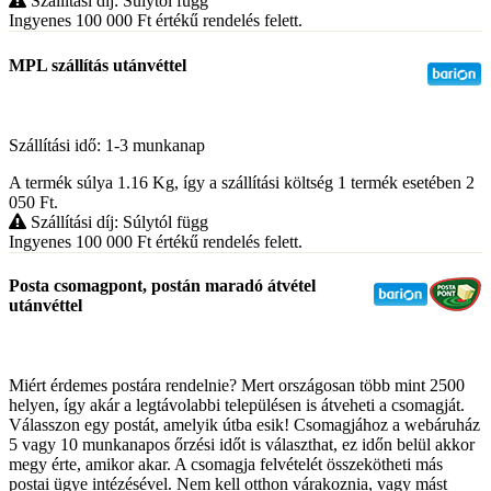
Szállítási díj: Súlytól függ
Ingyenes 100 000
Ft
értékű rendelés felett.
MPL szállítás utánvéttel
Szállítási idő: 1-3 munkanap
A termék súlya 1.16
Kg
, így a szállítási költség 1 termék esetében 2
050
Ft
.
Szállítási díj: Súlytól függ
Ingyenes 100 000
Ft
értékű rendelés felett.
Posta csomagpont, postán maradó átvétel
utánvéttel
Miért érdemes postára rendelnie? Mert országosan több mint 2500
helyen, így akár a legtávolabbi településen is átveheti a csomagját.
Válasszon egy postát, amelyik útba esik! Csomagjához a webáruház
5 vagy 10 munkanapos őrzési időt is választhat, ez időn belül akkor
megy érte, amikor akar. A csomagja felvételét összekötheti más
postai ügye intézésével. Nem kell otthon várakoznia, vagy mást