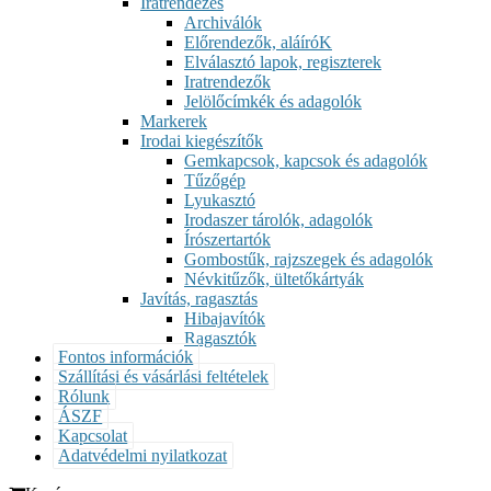
Iratrendezés
Archiválók
Előrendezők, aláíróK
Elválasztó lapok, regiszterek
Iratrendezők
Jelölőcímkék és adagolók
Markerek
Irodai kiegészítők
Gemkapcsok, kapcsok és adagolók
Tűzőgép
Lyukasztó
Irodaszer tárolók, adagolók
Írószertartók
Gombostűk, rajzszegek és adagolók
Névkitűzők, ültetőkártyák
Javítás, ragasztás
Hibajavítók
Ragasztók
Fontos információk
Szállítási és vásárlási feltételek
Rólunk
ÁSZF
Kapcsolat
Adatvédelmi nyilatkozat