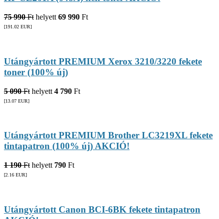
75 990
Ft
helyett
69 990
Ft
[191.02
EUR
]
Utángyártott PREMIUM Xerox 3210/3220 fekete
toner (100% új)
5 090
Ft
helyett
4 790
Ft
[13.07
EUR
]
Utángyártott PREMIUM Brother LC3219XL fekete
tintapatron (100% új) AKCIÓ!
1 190
Ft
helyett
790
Ft
[2.16
EUR
]
Utángyártott Canon BCI-6BK fekete tintapatron