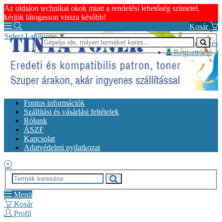
Az oldalon technikai okok miatt a rendelési lehetőség szünetel,
kérjük látogasson vissza később!
Kosár
Select Language
▼
Bejelentkezés
Regisztráció
Fontos információk
Szállítási és vásárlási feltételek
Rólunk
ÁSZF
Kapcsolat
Adatvédelmi nyilatkozat
Menü
Kosár
Profil