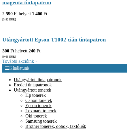
magenta tintapatron
2 590
Ft
helyett
1 400
Ft
[3.82
EUR
]
Utángyártott Epson T1002 cián tintapatron
300
Ft
helyett
240
Ft
[0.66
EUR
]
További akcióink »
Kínálatunk
Utángyártott tintapatronok
Eredeti tintapatronok
Utángyártott tonerek
Hp tonerek
Canon tonerek
Epson tonerek
Lexmark tonerek
Oki tonerek
Samsung tonerek
Brother tonerek, dobok, faxfóliák