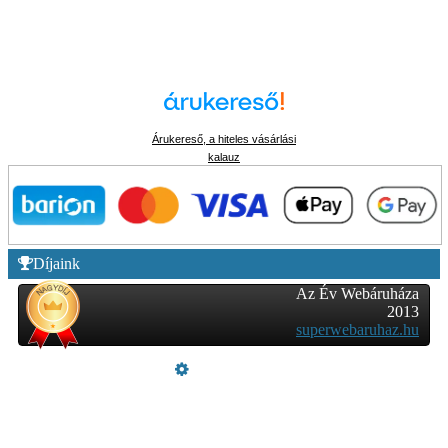
Árukereső, a hiteles vásárlási
kalauz
Díjaink
Az Év Webáruháza
2013
superwebaruhaz.hu
Üzemeltető
Online elállás
Teljes katalógus
Vásárlói értékelések