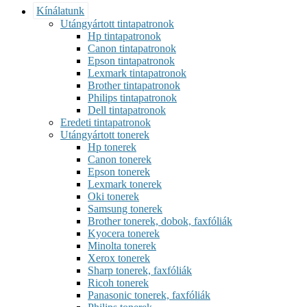
Kínálatunk
Utángyártott tintapatronok
Hp tintapatronok
Canon tintapatronok
Epson tintapatronok
Lexmark tintapatronok
Brother tintapatronok
Philips tintapatronok
Dell tintapatronok
Eredeti tintapatronok
Utángyártott tonerek
Hp tonerek
Canon tonerek
Epson tonerek
Lexmark tonerek
Oki tonerek
Samsung tonerek
Brother tonerek, dobok, faxfóliák
Kyocera tonerek
Minolta tonerek
Xerox tonerek
Sharp tonerek, faxfóliák
Ricoh tonerek
Panasonic tonerek, faxfóliák