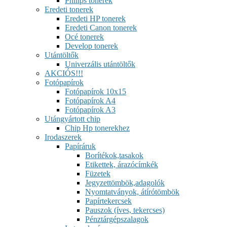
Philips tonerek
Eredeti tonerek
Eredeti HP tonerek
Eredeti Canon tonerek
Océ tonerek
Develop tonerek
Utántöltők
Univerzális utántöltők
AKCIÓS!!!
Fotópapírok
Fotópapírok 10x15
Fotópapírok A4
Fotópapírok A3
Utángyártott chip
Chip Hp tonerekhez
Irodaszerek
Papíráruk
Borítékok,tasakok
Etikettek, árazócímkék
Füzetek
Jegyzettömbök,adagolók
Nyomtatványok, átírótömbök
Papírtekercsek
Pauszok (íves, tekercses)
Pénztárgépszalagok