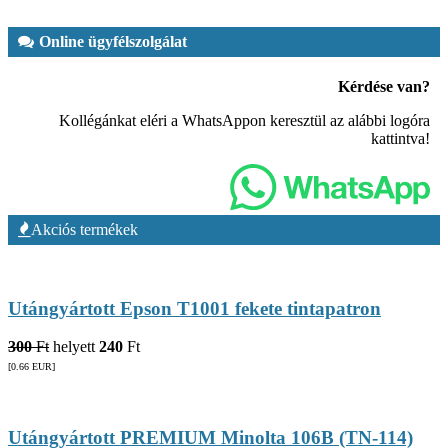
Online ügyfélszolgálat
Kérdése van?
Kollégánkat eléri a WhatsAppon keresztül az alábbi logóra
kattintva!
Akciós termékek
Utángyártott Epson T1001 fekete tintapatron
300
Ft
helyett
240
Ft
[0.66
EUR
]
Utángyártott PREMIUM Minolta 106B (TN-114)