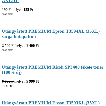
AKCIÓ!
190
Ft
helyett
155
Ft
[0.42
EUR
]
Utángyártott PREMIUM Epson T3594XL (35XL)
sárga tintapatron
2 590
Ft
helyett
1 400
Ft
[3.82
EUR
]
Utángyártott PREMIUM Ricoh SP3400 fekete toner
(100% új)
6 090
Ft
helyett
5 990
Ft
[16.35
EUR
]
Utángyártott PREMIUM Epson T3593XL (35XL)