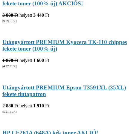
fekete toner (100% új) AKCIÓS!
3 800
Ft
helyett
3 440
Ft
[9.39
EUR
]
Utángyártott PREMIUM Kyocera TK-110 chippes
fekete toner (100% új)
1 870
Ft
helyett
1 600
Ft
[4.37
EUR
]
Utángyártott PREMIUM Epson T3591XL (35XL)
fekete tintapatron
2 880
Ft
helyett
1 910
Ft
[5.21
EUR
]
HP CE261A (648A) kék toner AKCIÓ!