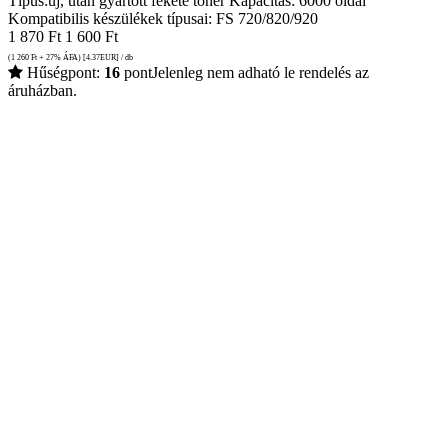
Típus:új, után gyártott fekete toner Kapacitás: 6000 oldal
Kompatibilis készülékek típusai: FS 720/820/920
1 870
Ft
1 600
Ft
(1 260
Ft
+ 27% ÁFA) [4.37
EUR
] / db
Hűségpont:
16
pont
Jelenleg nem adható le rendelés az
áruházban.