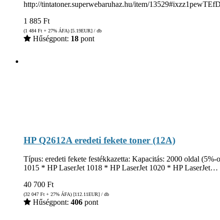
http://tintatoner.superwebaruhaz.hu/item/13529#ixzz1pewTEf
1 885
Ft
(1 484
Ft
+ 27% ÁFA) [5.19
EUR
] / db
Hűségpont:
18
pont
HP Q2612A eredeti fekete toner (12A)
Típus: eredeti fekete festékkazetta: Kapacitás: 2000 oldal (5
1015 * HP LaserJet 1018 * HP LaserJet 1020 * HP LaserJet…
40 700
Ft
(32 047
Ft
+ 27% ÁFA) [112.11
EUR
] / db
Hűségpont:
406
pont