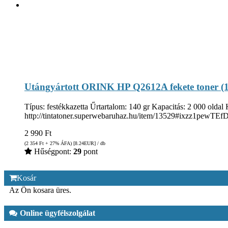
Utángyártott ORINK HP Q2612A fekete toner (
Típus: festékkazetta Űrtartalom: 140 gr Kapacitás: 2 000 oldal 
http://tintatoner.superwebaruhaz.hu/item/13529#ixzz1pewTEf
2 990
Ft
(2 354
Ft
+ 27% ÁFA) [8.24
EUR
] / db
Hűségpont:
29
pont
Kosár
Az Ön kosara üres.
Online ügyfélszolgálat