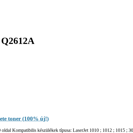
e: Q2612A
e toner (100% új!)
 oldal Kompatibilis készülékek típusa: LaserJet 1010 ; 1012 ; 1015 ; 3