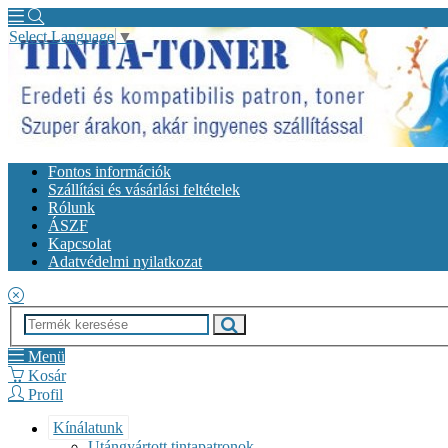
Select Language
▼
Fontos információk
Szállítási és vásárlási feltételek
Rólunk
ÁSZF
Kapcsolat
Adatvédelmi nyilatkozat
Menü
Kosár
Profil
Kínálatunk
Utángyártott tintapatronok