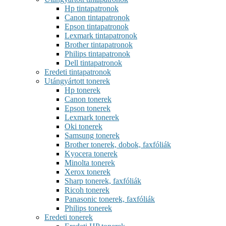
Hp tintapatronok
Canon tintapatronok
Epson tintapatronok
Lexmark tintapatronok
Brother tintapatronok
Philips tintapatronok
Dell tintapatronok
Eredeti tintapatronok
Utángyártott tonerek
Hp tonerek
Canon tonerek
Epson tonerek
Lexmark tonerek
Oki tonerek
Samsung tonerek
Brother tonerek, dobok, faxfóliák
Kyocera tonerek
Minolta tonerek
Xerox tonerek
Sharp tonerek, faxfóliák
Ricoh tonerek
Panasonic tonerek, faxfóliák
Philips tonerek
Eredeti tonerek