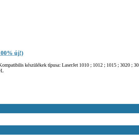
100% új!)
Kompatibilis készülékek típusa: LaserJet 1010 ; 1012 ; 1015 ; 3020 ; 3
DL