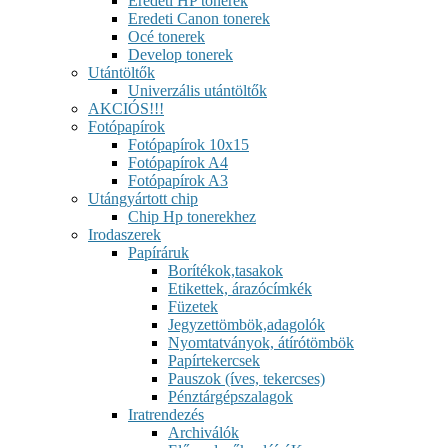
Eredeti HP tonerek
Eredeti Canon tonerek
Océ tonerek
Develop tonerek
Utántöltők
Univerzális utántöltők
AKCIÓS!!!
Fotópapírok
Fotópapírok 10x15
Fotópapírok A4
Fotópapírok A3
Utángyártott chip
Chip Hp tonerekhez
Irodaszerek
Papíráruk
Borítékok,tasakok
Etikettek, árazócímkék
Füzetek
Jegyzettömbök,adagolók
Nyomtatványok, átírótömbök
Papírtekercsek
Pauszok (íves, tekercses)
Pénztárgépszalagok
Iratrendezés
Archiválók