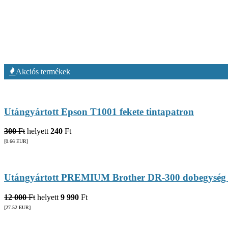
Akciós termékek
Utángyártott Epson T1001 fekete tintapatron
300
Ft
helyett
240
Ft
[0.66
EUR
]
Utángyártott PREMIUM Brother DR-300 dobegység
12 000
Ft
helyett
9 990
Ft
[27.52
EUR
]