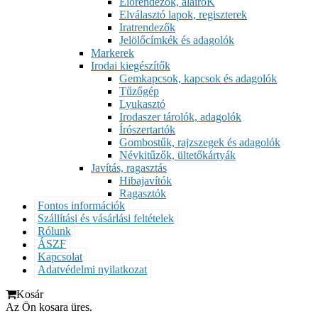
Előrendezők, aláíróK
Elválasztó lapok, regiszterek
Iratrendezők
Jelölőcímkék és adagolók
Markerek
Irodai kiegészítők
Gemkapcsok, kapcsok és adagolók
Tűzőgép
Lyukasztó
Irodaszer tárolók, adagolók
Írószertartók
Gombostűk, rajzszegek és adagolók
Névkitűzők, ültetőkártyák
Javítás, ragasztás
Hibajavítók
Ragasztók
Fontos információk
Szállítási és vásárlási feltételek
Rólunk
ÁSZF
Kapcsolat
Adatvédelmi nyilatkozat
Kosár
Az Ön kosara üres.