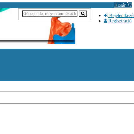
Kosár
Bejelentkezé
Regisztráció