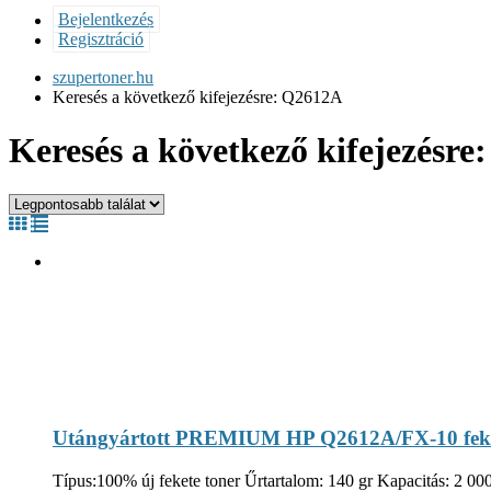
Bejelentkezés
Regisztráció
szupertoner.hu
Keresés a következő kifejezésre: Q2612A
Keresés a következő kifejezésr
Utángyártott PREMIUM HP Q2612A/FX-10 feket
Típus:100% új fekete toner Űrtartalom: 140 gr Kapacitás: 2 000