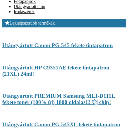
Fotópapírok
Utángyártott chip
Irodaszerek
Legnépszerűbb termékek
Utángyártott Canon PG-545 fekete tintapatron
Utángyártott HP C9351AE fekete tintapatron
(21XL) 24ml!
Utángyártott PREMIUM Samsung MLT-D111L
fekete toner (100% új) 1800 oldalas!!! Új chip!
Utángyártott Canon PG-545XL fekete tintapatron