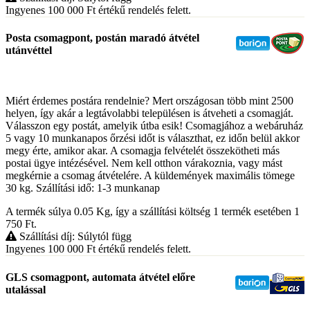
Ingyenes 100 000
Ft
értékű rendelés felett.
Posta csomagpont, postán maradó átvétel
utánvéttel
Miért érdemes postára rendelnie? Mert országosan több mint 2500
helyen, így akár a legtávolabbi településen is átveheti a csomagját.
Válasszon egy postát, amelyik útba esik! Csomagjához a webáruház
5 vagy 10 munkanapos őrzési időt is választhat, ez időn belül akkor
megy érte, amikor akar. A csomagja felvételét összekötheti más
postai ügye intézésével. Nem kell otthon várakoznia, vagy mást
megkérnie a csomag átvételére. A küldemények maximális tömege
30 kg. Szállítási idő: 1-3 munkanap
A termék súlya 0.05
Kg
, így a szállítási költség 1 termék esetében 1
750
Ft
.
Szállítási díj: Súlytól függ
Ingyenes 100 000
Ft
értékű rendelés felett.
GLS csomagpont, automata átvétel előre
utalással