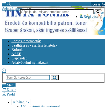
Kosár
Select Language
▼
Bejelentkezés
Regisztráció
Fontos információk
Szállítási és vásárlási feltételek
Rólunk
ÁSZF
Kapcsolat
Adatvédelmi nyilatkozat
Menü
Kosár
Profil
Kínálatunk
Utángyártott tintapatronok