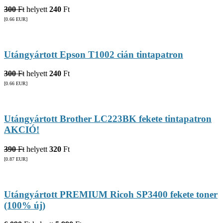
300
Ft
helyett
240
Ft
[0.66
EUR
]
Utángyártott Epson T1002 cián tintapatron
300
Ft
helyett
240
Ft
[0.66
EUR
]
Utángyártott Brother LC223BK fekete tintapatron
AKCIÓ!
390
Ft
helyett
320
Ft
[0.87
EUR
]
Utángyártott PREMIUM Ricoh SP3400 fekete toner
(100% új)