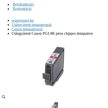
Bejelentkezés
Regisztráció
szupertoner.hu
Utángyártott tintapatronok
Canon tintapatronok
Utángyártott Canon PGI-9R piros chippes tintapatron