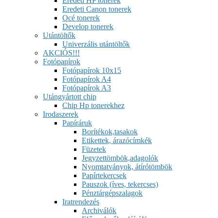
Eredeti HP tonerek
Eredeti Canon tonerek
Océ tonerek
Develop tonerek
Utántöltők
Univerzális utántöltők
AKCIÓS!!!
Fotópapírok
Fotópapírok 10x15
Fotópapírok A4
Fotópapírok A3
Utángyártott chip
Chip Hp tonerekhez
Irodaszerek
Papíráruk
Borítékok,tasakok
Etikettek, árazócímkék
Füzetek
Jegyzettömbök,adagolók
Nyomtatványok, átírótömbök
Papírtekercsek
Pauszok (íves, tekercses)
Pénztárgépszalagok
Iratrendezés
Archiválók