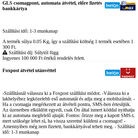
GLS csomagpont, automata átvétel, előre fizetés
bankkártya
Szállítási idő: 1-3 munkanap
A termék súlya 0.05
Kg
, így a szállítási költség 1 termék esetében 1
300
Ft
.
Szállítási díj: Súlytól függ
Ingyenes 100 000
Ft
értékű rendelés felett.
Foxpost átvétel utánvéttel
-Szállításnál válassza ki a Foxpost szállítási módot. -Válassza ki a
lakhelyéhez legközelebb eső automatát és adja meg a mobilszámát. -
Ha a csomagja megérkezett az átvételi pontra, SMS-ben értesítjük.
Az üzenetben elküldött egyedi, csak Ön által ismert kóddal nyithatja
ki az automata megfelelő ajtaját. Fontos: őrizze meg a kapott SMS-t,
mert szüksége lehet rá, ha vissza szeretné küldeni a csomagot! -
Amennyiben még nem fizetett, bankkártyával teheti meg. - Szállítási
idő: 1-3 munkanap