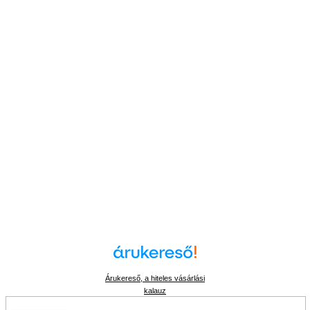
Árukereső, a hiteles vásárlási
kalauz