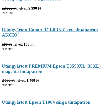
12 000
Ft
helyett
9 990
Ft
[27.26
EUR
]
Utángyártott Canon BCI-6BK fekete tintapatron
AKCIÓ!
190
Ft
helyett
155
Ft
[0.42
EUR
]
Utángyártott PREMIUM Epson T3593XL (35XL)
magenta tintapatron
2 590
Ft
helyett
1 400
Ft
[3.82
EUR
]
Utángyártott Epson T1004 sárga tintapatron