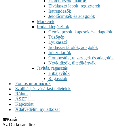
Előrendezők, aláíróK
Elválasztó lapok, regiszterek
Iratrendezők
Jelölőcímkék és adagolók
Markerek
Irodai kiegészítők
Gemkapcsok, kapcsok és adagolók
Tűzőgép
Lyukasztó
Irodaszer tárolók, adagolók
Írószertartók
Gombostűk, rajzszegek és adagolók
Névkitűzők, ültetőkártyák
Javítás, ragasztás
Hibajavítók
Ragasztók
Fontos információk
Szállítási és vásárlási feltételek
Rólunk
ÁSZF
Kapcsolat
Adatvédelmi nyilatkozat
Kosár
Az Ön kosara üres.