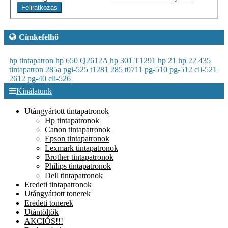
Feliratkozás
Címkefelhő
hp tintapatron
hp 650
Q2612A
hp 301
T1291
hp 21
hp 22
435
tintapatron
285a
pgi-525
t1281
285
t0711
pg-510
pg-512
cli-521
2612
pg-40
cli-526
Kínálatunk
Utángyártott tintapatronok
Hp tintapatronok
Canon tintapatronok
Epson tintapatronok
Lexmark tintapatronok
Brother tintapatronok
Philips tintapatronok
Dell tintapatronok
Eredeti tintapatronok
Utángyártott tonerek
Eredeti tonerek
Utántöltők
AKCIÓS!!!