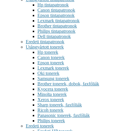
Hp tintapatronok
Canon tintapatronok
Epson tintapatronok
Lexmark tintapatronok
Brother tintapatronok
Philips tintapatronok
Dell tintapatronok
Eredeti tintapatronok
Utángyártott tonerek
Hp tonerek
Canon tonerek
Epson tonerek
Lexmark tonerek
Oki tonerek
Samsung tonerek
Brother tonerek, dobok, faxfóliák
Kyocera tonerek
Minolta tonerek
Xerox tonerek
Sharp tonerek, faxfóliák
Ricoh tonerek
Panasonic tonerek, faxfóliák
Philips tonerek
Eredeti tonerek