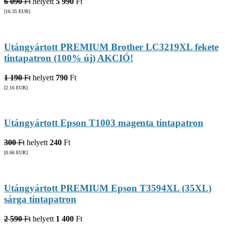
6 090
Ft
helyett
5 990
Ft
[16.35
EUR
]
Utángyártott PREMIUM Brother LC3219XL fekete
tintapatron (100% új) AKCIÓ!
1 190
Ft
helyett
790
Ft
[2.16
EUR
]
Utángyártott Epson T1003 magenta tintapatron
300
Ft
helyett
240
Ft
[0.66
EUR
]
Utángyártott PREMIUM Epson T3594XL (35XL)
sárga tintapatron
2 590
Ft
helyett
1 400
Ft