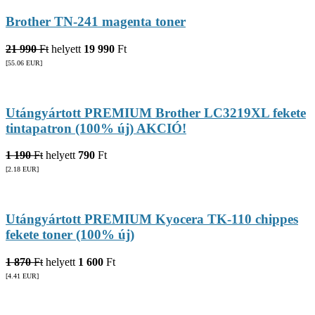
Brother TN-241 magenta toner
21 990
Ft
helyett
19 990
Ft
[55.06
EUR
]
Utángyártott PREMIUM Brother LC3219XL fekete
tintapatron (100% új) AKCIÓ!
1 190
Ft
helyett
790
Ft
[2.18
EUR
]
Utángyártott PREMIUM Kyocera TK-110 chippes
fekete toner (100% új)
1 870
Ft
helyett
1 600
Ft
[4.41
EUR
]