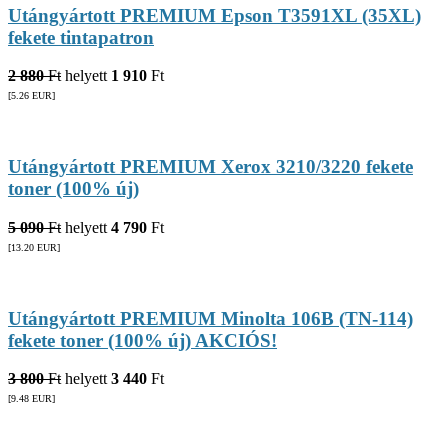
Utángyártott PREMIUM Epson T3591XL (35XL)
fekete tintapatron
2 880
Ft
helyett
1 910
Ft
[5.26
EUR
]
Utángyártott PREMIUM Xerox 3210/3220 fekete
toner (100% új)
5 090
Ft
helyett
4 790
Ft
[13.20
EUR
]
Utángyártott PREMIUM Minolta 106B (TN-114)
fekete toner (100% új) AKCIÓS!
3 800
Ft
helyett
3 440
Ft
[9.48
EUR
]