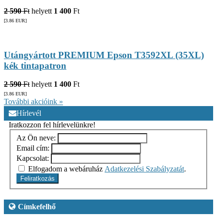
2 590
Ft
helyett
1 400
Ft
[3.86
EUR
]
Utángyártott PREMIUM Epson T3592XL (35XL)
kék tintapatron
2 590
Ft
helyett
1 400
Ft
[3.86
EUR
]
További akcióink »
Hírlevél
Iratkozzon fel hírlevelünkre!
Az Ön neve:
Email cím:
Kapcsolat:
Elfogadom a webáruház
Adatkezelési Szabályzatát
.
Feliratkozás
Címkefelhő