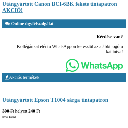
Utángyártott Canon BCI-6BK fekete tintapatron
AKCIÓ!
Online ügyfélszolgálat
Kérdése van?
Kollégánkat eléri a WhatsAppon keresztül az alábbi logóra
kattintva!
Akciós termékek
Utángyártott Epson T1004 sárga tintapatron
300
Ft
helyett
240
Ft
[0.66
EUR
]