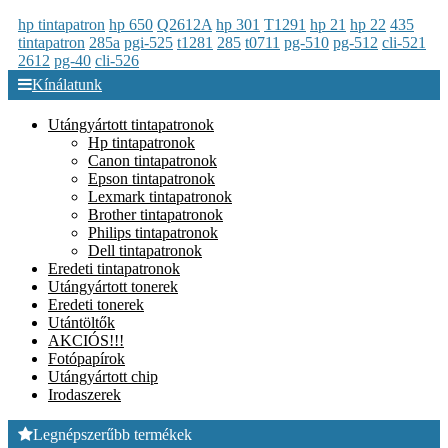
hp tintapatron
hp 650
Q2612A
hp 301
T1291
hp 21
hp 22
435
tintapatron
285a
pgi-525
t1281
285
t0711
pg-510
pg-512
cli-521
2612
pg-40
cli-526
Kínálatunk
Utángyártott tintapatronok
Hp tintapatronok
Canon tintapatronok
Epson tintapatronok
Lexmark tintapatronok
Brother tintapatronok
Philips tintapatronok
Dell tintapatronok
Eredeti tintapatronok
Utángyártott tonerek
Eredeti tonerek
Utántöltők
AKCIÓS!!!
Fotópapírok
Utángyártott chip
Irodaszerek
Legnépszerűbb termékek