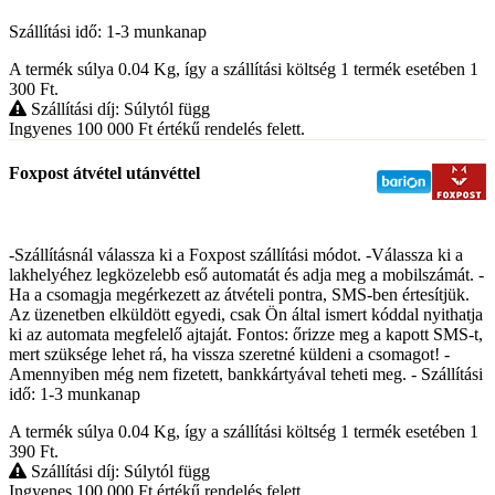
Szállítási idő: 1-3 munkanap
A termék súlya 0.04
Kg
, így a szállítási költség 1 termék esetében 1
300
Ft
.
Szállítási díj: Súlytól függ
Ingyenes 100 000
Ft
értékű rendelés felett.
Foxpost átvétel utánvéttel
-Szállításnál válassza ki a Foxpost szállítási módot. -Válassza ki a
lakhelyéhez legközelebb eső automatát és adja meg a mobilszámát. -
Ha a csomagja megérkezett az átvételi pontra, SMS-ben értesítjük.
Az üzenetben elküldött egyedi, csak Ön által ismert kóddal nyithatja
ki az automata megfelelő ajtaját. Fontos: őrizze meg a kapott SMS-t,
mert szüksége lehet rá, ha vissza szeretné küldeni a csomagot! -
Amennyiben még nem fizetett, bankkártyával teheti meg. - Szállítási
idő: 1-3 munkanap
A termék súlya 0.04
Kg
, így a szállítási költség 1 termék esetében 1
390
Ft
.
Szállítási díj: Súlytól függ
Ingyenes 100 000
Ft
értékű rendelés felett.