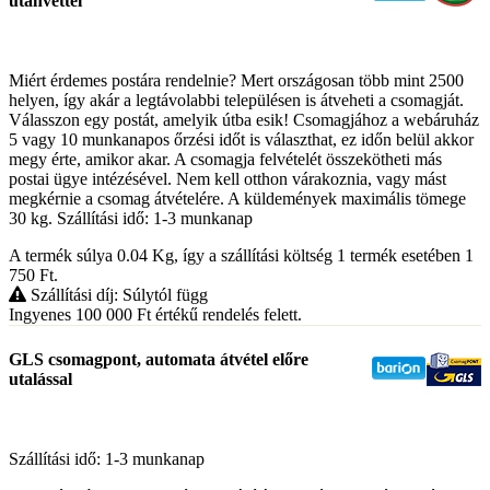
utánvéttel
Miért érdemes postára rendelnie? Mert országosan több mint 2500
helyen, így akár a legtávolabbi településen is átveheti a csomagját.
Válasszon egy postát, amelyik útba esik! Csomagjához a webáruház
5 vagy 10 munkanapos őrzési időt is választhat, ez időn belül akkor
megy érte, amikor akar. A csomagja felvételét összekötheti más
postai ügye intézésével. Nem kell otthon várakoznia, vagy mást
megkérnie a csomag átvételére. A küldemények maximális tömege
30 kg. Szállítási idő: 1-3 munkanap
A termék súlya 0.04
Kg
, így a szállítási költség 1 termék esetében 1
750
Ft
.
Szállítási díj: Súlytól függ
Ingyenes 100 000
Ft
értékű rendelés felett.
GLS csomagpont, automata átvétel előre
utalással
Szállítási idő: 1-3 munkanap