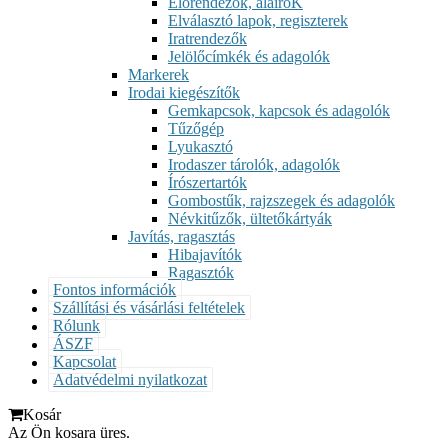
Előrendezők, aláíróK
Elválasztó lapok, regiszterek
Iratrendezők
Jelölőcímkék és adagolók
Markerek
Irodai kiegészítők
Gemkapcsok, kapcsok és adagolók
Tűzőgép
Lyukasztó
Irodaszer tárolók, adagolók
Írószertartók
Gombostűk, rajzszegek és adagolók
Névkitűzők, ültetőkártyák
Javítás, ragasztás
Hibajavítók
Ragasztók
Fontos információk
Szállítási és vásárlási feltételek
Rólunk
ÁSZF
Kapcsolat
Adatvédelmi nyilatkozat
Kosár
Az Ön kosara üres.