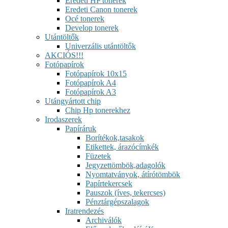
Eredeti HP tonerek
Eredeti Canon tonerek
Océ tonerek
Develop tonerek
Utántöltők
Univerzális utántöltők
AKCIÓS!!!
Fotópapírok
Fotópapírok 10x15
Fotópapírok A4
Fotópapírok A3
Utángyártott chip
Chip Hp tonerekhez
Irodaszerek
Papíráruk
Borítékok,tasakok
Etikettek, árazócímkék
Füzetek
Jegyzettömbök,adagolók
Nyomtatványok, átírótömbök
Papírtekercsek
Pauszok (íves, tekercses)
Pénztárgépszalagok
Iratrendezés
Archiválók