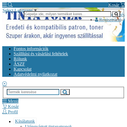
Kosár
Select Language
▼
Bejelentkezés
Regisztráció
Fontos információk
Szállítási és vásárlási feltételek
Rólunk
ÁSZF
Kapcsolat
Adatvédelmi nyilatkozat
Menü
Kosár
Profil
Kínálatunk
Utángyártott tintapatronok