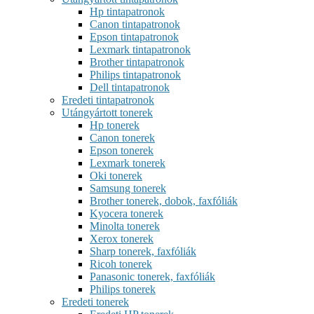
Hp tintapatronok
Canon tintapatronok
Epson tintapatronok
Lexmark tintapatronok
Brother tintapatronok
Philips tintapatronok
Dell tintapatronok
Eredeti tintapatronok
Utángyártott tonerek
Hp tonerek
Canon tonerek
Epson tonerek
Lexmark tonerek
Oki tonerek
Samsung tonerek
Brother tonerek, dobok, faxfóliák
Kyocera tonerek
Minolta tonerek
Xerox tonerek
Sharp tonerek, faxfóliák
Ricoh tonerek
Panasonic tonerek, faxfóliák
Philips tonerek
Eredeti tonerek