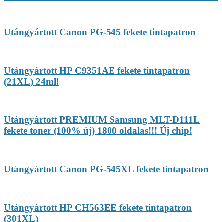
Utángyártott Canon PG-545 fekete tintapatron
Utángyártott HP C9351AE fekete tintapatron
(21XL) 24ml!
Utángyártott PREMIUM Samsung MLT-D111L
fekete toner (100% új) 1800 oldalas!!! Új chip!
Utángyártott Canon PG-545XL fekete tintapatron
Utángyártott HP CH563EE fekete tintapatron
(301XL)