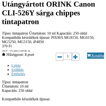
Utángyártott ORINK Canon
CLI-526Y sárga chippes
tintapatron
Típus: tintapatron Űrtartalom: 10 ml Kapacitás: 250 oldal
Kompatibilis készülékek típusai: PIXMA MG8150, MG6150,
MG5250, MG5150, iP4850
370
Ft
(291
Ft
+ 27% ÁFA) [1.02
EUR
] / db
Hűségpont:
3
pont
Kosárba
Leírás
Szállítás
Értékelés
Típus: tintapatron
Űrtartalom: 10 ml
Kapacitás: 250 oldal
Kompatibilis készülékek típusai: