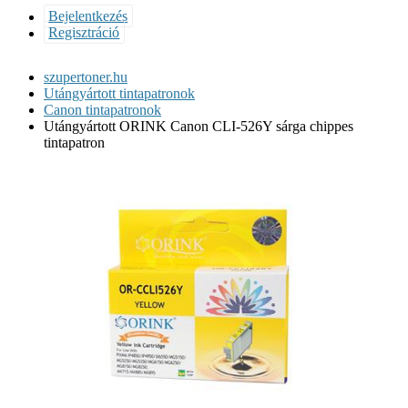
Bejelentkezés
Regisztráció
szupertoner.hu
Utángyártott tintapatronok
Canon tintapatronok
Utángyártott ORINK Canon CLI-526Y sárga chippes
tintapatron