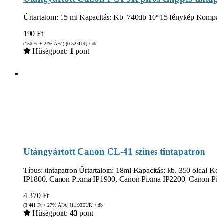
Úrtartalom: 15 ml Kapacitás: Kb. 740db 10*15 fénykép Kompa
190
Ft
(150
Ft
+ 27% ÁFA) [0.52
EUR
] / db
Hűségpont:
1
pont
Utángyártott Canon CL-41 színes tintapatron
Típus: tintapatron Űrtartalom: 18ml Kapacitás: kb. 350 olda
IP1800, Canon Pixma IP1900, Canon Pixma IP2200, Canon 
4 370
Ft
(3 441
Ft
+ 27% ÁFA) [11.93
EUR
] / db
Hűségpont:
43
pont