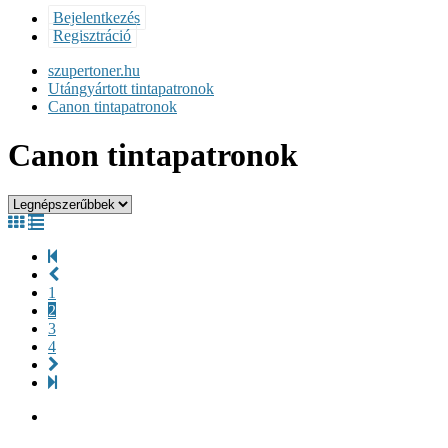
Bejelentkezés
Regisztráció
szupertoner.hu
Utángyártott tintapatronok
Canon tintapatronok
Canon tintapatronok
1
2
3
4