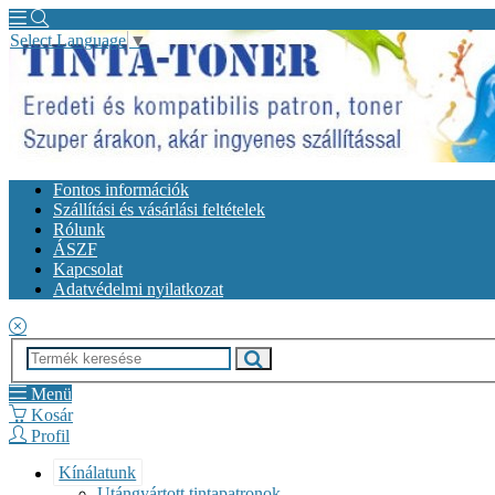
Select Language
▼
Fontos információk
Szállítási és vásárlási feltételek
Rólunk
ÁSZF
Kapcsolat
Adatvédelmi nyilatkozat
Menü
Kosár
Profil
Kínálatunk
Utángyártott tintapatronok