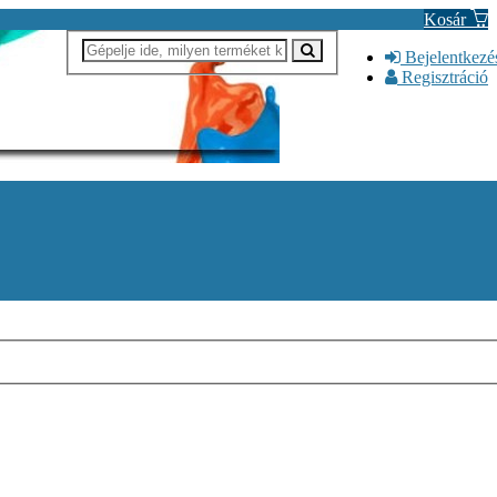
Kosár
Bejelentkezé
Regisztráció