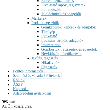
Előrendezők, aláíróK
Elválasztó lapok, regiszterek
Iratrendezők
Jelölőcímkék és adagolók
Markerek
Irodai kiegészítők
Gemkapcsok, kapcsok és adagolók
Tűzőgép
Lyukasztó
Irodaszer tárolók, adagolók
Írószertartók
Gombostűk, rajzszegek és adagolók
Névkitűzők, ültetőkártyák
Javítás, ragasztás
Hibajavítók
Ragasztók
Fontos információk
Szállítási és vásárlási feltételek
Rólunk
ÁSZF
Kapcsolat
Adatvédelmi nyilatkozat
Kosár
Az Ön kosara üres.