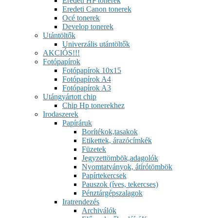
Eredeti HP tonerek
Eredeti Canon tonerek
Océ tonerek
Develop tonerek
Utántöltők
Univerzális utántöltők
AKCIÓS!!!
Fotópapírok
Fotópapírok 10x15
Fotópapírok A4
Fotópapírok A3
Utángyártott chip
Chip Hp tonerekhez
Irodaszerek
Papíráruk
Borítékok,tasakok
Etikettek, árazócímkék
Füzetek
Jegyzettömbök,adagolók
Nyomtatványok, átírótömbök
Papírtekercsek
Pauszok (íves, tekercses)
Pénztárgépszalagok
Iratrendezés
Archiválók