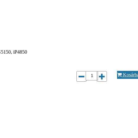
G5150, iP4850
Kosárb