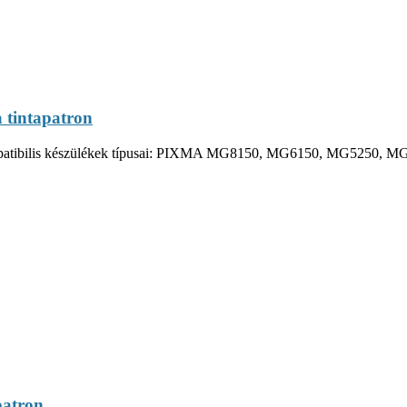
 tintapatron
 Kompatibilis készülékek típusai: PIXMA MG8150, MG6150, MG5250, M
patron