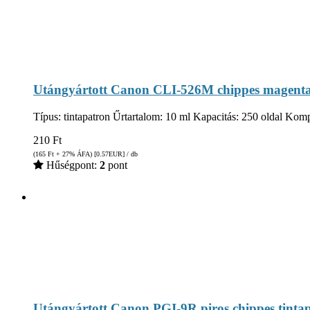
Utángyártott Canon CLI-526M chippes magenta
Típus: tintapatron Űrtartalom: 10 ml Kapacitás: 250 oldal
210
Ft
(165
Ft
+ 27% ÁFA) [0.57
EUR
] / db
Hűségpont:
2
pont
Utángyártott Canon PGI-9R piros chippes tinta