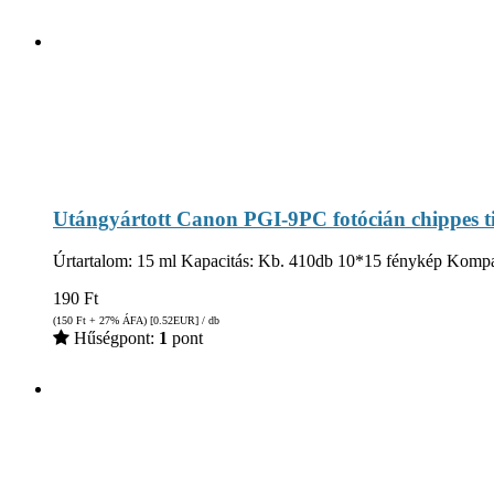
Utángyártott Canon PGI-9PC fotócián chippes t
Úrtartalom: 15 ml Kapacitás: Kb. 410db 10*15 fénykép Kompa
190
Ft
(150
Ft
+ 27% ÁFA) [0.52
EUR
] / db
Hűségpont:
1
pont