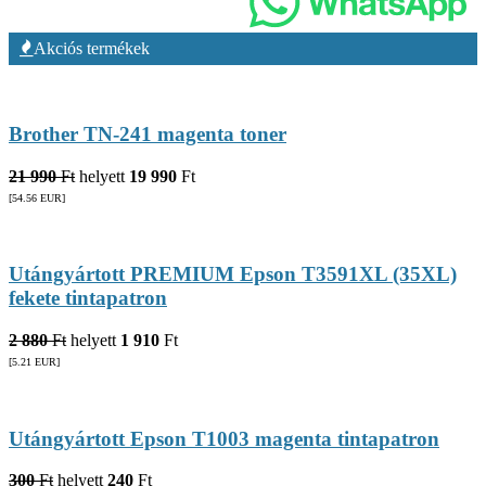
Akciós termékek
Brother TN-241 magenta toner
21 990
Ft
helyett
19 990
Ft
[54.56
EUR
]
Utángyártott PREMIUM Epson T3591XL (35XL)
fekete tintapatron
2 880
Ft
helyett
1 910
Ft
[5.21
EUR
]
Utángyártott Epson T1003 magenta tintapatron
300
Ft
helyett
240
Ft