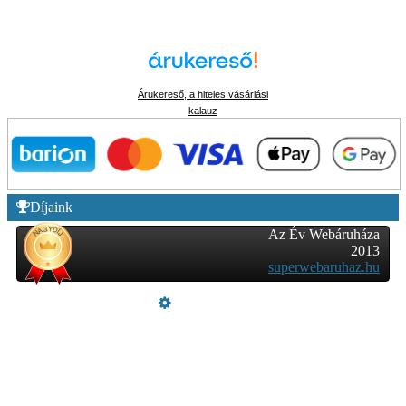
Árukereső, a hiteles vásárlási
kalauz
Díjaink
Az Év Webáruháza
2013
superwebaruhaz.hu
Üzemeltető
Online elállás
Teljes katalógus
Vásárlói értékelések