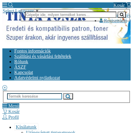
Kosár
Select Language
▼
Bejelentkezés
Regisztráció
Fontos információk
Szállítási és vásárlási feltételek
Rólunk
ÁSZF
Kapcsolat
Adatvédelmi nyilatkozat
Menü
Kosár
Profil
Kínálatunk
Utángyártott tintapatronok