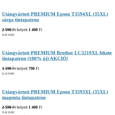
Utángyártott PREMIUM Epson T3594XL (35XL)
sárga tintapatron
2 590
Ft
helyett
1 400
Ft
[3.82
EUR
]
Utángyártott PREMIUM Brother LC3219XL fekete
tintapatron (100% új) AKCIÓ!
1 190
Ft
helyett
790
Ft
[2.16
EUR
]
Utángyártott PREMIUM Epson T3593XL (35XL)
magenta tintapatron
2 590
Ft
helyett
1 400
Ft
[3.82
EUR
]