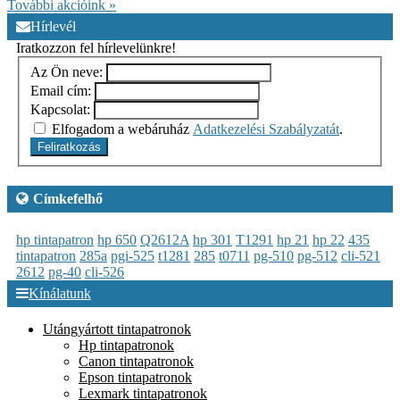
További akcióink »
Hírlevél
Iratkozzon fel hírlevelünkre!
Az Ön neve:
Email cím:
Kapcsolat:
Elfogadom a webáruház
Adatkezelési Szabályzatát
.
Feliratkozás
Címkefelhő
hp tintapatron
hp 650
Q2612A
hp 301
T1291
hp 21
hp 22
435
tintapatron
285a
pgi-525
t1281
285
t0711
pg-510
pg-512
cli-521
2612
pg-40
cli-526
Kínálatunk
Utángyártott tintapatronok
Hp tintapatronok
Canon tintapatronok
Epson tintapatronok
Lexmark tintapatronok