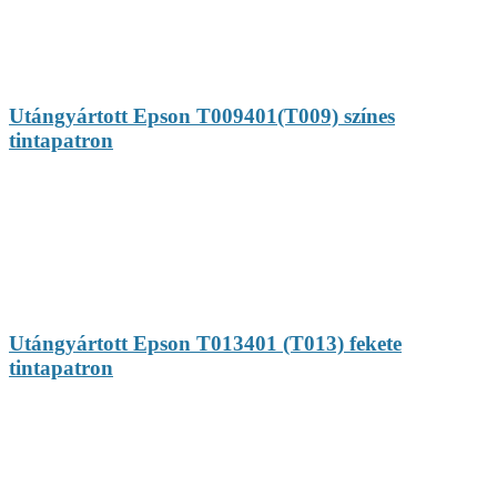
Utángyártott Epson T009401(T009) színes
tintapatron
Utángyártott Epson T013401 (T013) fekete
tintapatron