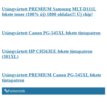
Utángyártott PREMIUM Samsung MLT-D111L
fekete toner (100% új) 1800 oldalas!!! Új chip!
Utángyártott Canon PG-545XL fekete tintapatron
Utángyártott HP CH563EE fekete tintapatron
(301XL)
Utángyártott PREMIUM Canon PG-545XL fekete
tintapatron
Partnereink