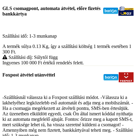
GLS csomagpont, automata átvétel, előre fizetés
bankkártya
Szállítási idő: 1-3 munkanap
A termék súlya 0.13
Kg
, így a szállítási költség 1 termék esetében 1
300
Ft
.
Szállítási díj: Súlytól függ
Ingyenes 100 000
Ft
értékű rendelés felett.
Foxpost átvétel utánvéttel
-Szállításnál válassza ki a Foxpost szállítási módot. -Válassza ki a
lakhelyéhez legközelebb eső automatát és adja meg a mobilszámát. -
Ha a csomagja megérkezett az átvételi pontra, SMS-ben értesítjük.
Az üzenetben elküldött egyedi, csak Ön által ismert kóddal nyithatja
ki az automata megfelelő ajtaját. Fontos: őrizze meg a kapott SMS-t,
mert szüksége lehet rá, ha vissza szeretné küldeni a csomagot! -
Amennyiben még nem fizetett, bankkártyával teheti meg. - Szállítási
idő: 1-3 munkanap