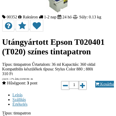
00352
Raktáron
1-2 nap
24 hó
Súly: 0.13 kg
Utángyártott Epson T020401
(T020) színes tintapatron
Típus: tintapatron Űrtartalom: 36 ml Kapacitás: 360 oldal
Kompatibilis készülékek típusa: Stylus Color 880 ; 880i
310
Ft
(244
Ft
+ 27% ÁFA) [0.85
EUR
] / db
Hűségpont:
3
pont
Kosárba
Leírás
Szállítás
Értékelés
Típus: tintapatron