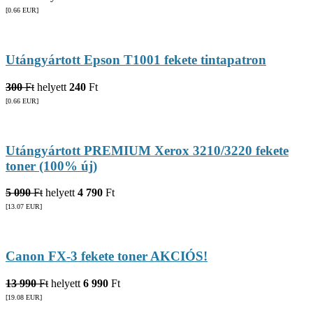
[0.66
EUR
]
Utángyártott Epson T1001 fekete tintapatron
300
Ft
helyett
240
Ft
[0.66
EUR
]
Utángyártott PREMIUM Xerox 3210/3220 fekete
toner (100% új)
5 090
Ft
helyett
4 790
Ft
[13.07
EUR
]
Canon FX-3 fekete toner AKCIÓS!
13 990
Ft
helyett
6 990
Ft
[19.08
EUR
]