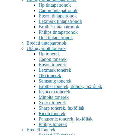
Hp tintapatronok
Canon tintapatronok
Epson tintapatronok
Lexmark tintapatronok
Brother tintapatronok
Philips tintapatronok
Dell tintapatronok
Eredeti tintapatronok
Utángyártott tonerek
Hp tonerek
Canon tonerek
Epson tonerek
Lexmark tonerek
Oki tonerek
Samsung tonerek
Brother tonerek, dobok, faxfóliák
Kyocera tonerek
Minolta tonerek
Xerox tonerek
Sharp tonerek, faxfóliák
Ricoh tonerek
Panasonic tonerek, faxfóliák
Philips tonerek
Eredeti tonerek