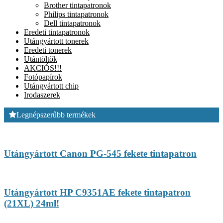
Brother tintapatronok
Philips tintapatronok
Dell tintapatronok
Eredeti tintapatronok
Utángyártott tonerek
Eredeti tonerek
Utántöltők
AKCIÓS!!!
Fotópapírok
Utángyártott chip
Irodaszerek
Legnépszerűbb termékek
Utángyártott Canon PG-545 fekete tintapatron
Utángyártott HP C9351AE fekete tintapatron
(21XL) 24ml!