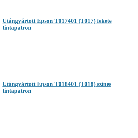
Utángyártott Epson T017401 (T017) fekete
tintapatron
Utángyártott Epson T018401 (T018) színes
tintapatron