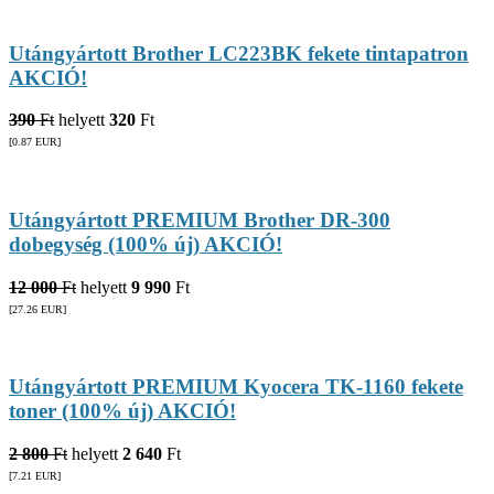
Utángyártott Brother LC223BK fekete tintapatron
AKCIÓ!
390
Ft
helyett
320
Ft
[0.87
EUR
]
Utángyártott PREMIUM Brother DR-300
dobegység (100% új) AKCIÓ!
12 000
Ft
helyett
9 990
Ft
[27.26
EUR
]
Utángyártott PREMIUM Kyocera TK-1160 fekete
toner (100% új) AKCIÓ!
2 800
Ft
helyett
2 640
Ft
[7.21
EUR
]