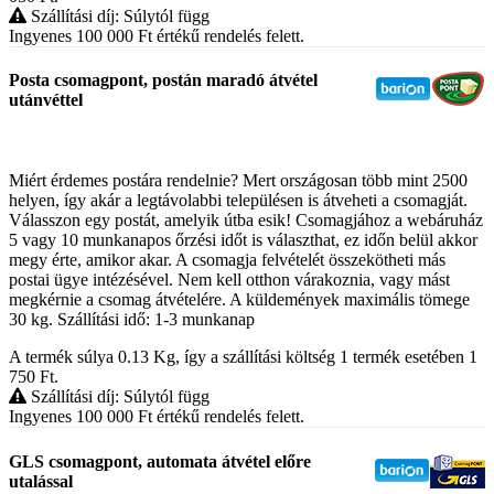
Szállítási díj: Súlytól függ
Ingyenes 100 000
Ft
értékű rendelés felett.
Posta csomagpont, postán maradó átvétel
utánvéttel
Miért érdemes postára rendelnie? Mert országosan több mint 2500
helyen, így akár a legtávolabbi településen is átveheti a csomagját.
Válasszon egy postát, amelyik útba esik! Csomagjához a webáruház
5 vagy 10 munkanapos őrzési időt is választhat, ez időn belül akkor
megy érte, amikor akar. A csomagja felvételét összekötheti más
postai ügye intézésével. Nem kell otthon várakoznia, vagy mást
megkérnie a csomag átvételére. A küldemények maximális tömege
30 kg. Szállítási idő: 1-3 munkanap
A termék súlya 0.13
Kg
, így a szállítási költség 1 termék esetében 1
750
Ft
.
Szállítási díj: Súlytól függ
Ingyenes 100 000
Ft
értékű rendelés felett.
GLS csomagpont, automata átvétel előre
utalással