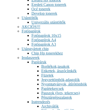
Eredeti HP tonerek
Eredeti Canon tonerek
Océ tonerek
Develop tonerek
Utántöltők
Univerzális utántöltők
AKCIÓS!!!
Fotópapírok
Fotópapírok 10x15
Fotópapírok A4
Fotópapírok A3
Utángyártott chip
Chip Hp tonerekhez
Irodaszerek
Papíráruk
Borítékok,tasakok
Etikettek, árazócímkék
Füzetek
Jegyzettömbök,adagolók
Nyomtatványok, átírótömbök
Papírtekercsek
Pauszok (íves, tekercses)
Pénztárgépszalagok
Iratrendezés
Archiválók