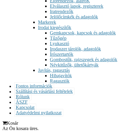
Előrendezők, aláíróK
Elválasztó lapok, regiszterek
Iratrendezők
Jelölőcímkék és adagolók
Markerek
Irodai kiegészítők
Gemkapcsok, kapcsok és adagolók
Tűzőgép
Lyukasztó
Irodaszer tárolók, adagolók
Írószertartók
Gombostűk, rajzszegek és adagolók
Névkitűzők, ültetőkártyák
Javítás, ragasztás
Hibajavítók
Ragasztók
Fontos információk
Szállítási és vásárlási feltételek
Rólunk
ÁSZF
Kapcsolat
Adatvédelmi nyilatkozat
Kosár
Az Ön kosara üres.