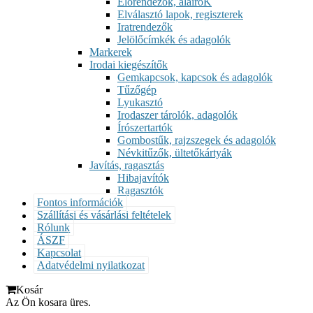
Előrendezők, aláíróK
Elválasztó lapok, regiszterek
Iratrendezők
Jelölőcímkék és adagolók
Markerek
Irodai kiegészítők
Gemkapcsok, kapcsok és adagolók
Tűzőgép
Lyukasztó
Irodaszer tárolók, adagolók
Írószertartók
Gombostűk, rajzszegek és adagolók
Névkitűzők, ültetőkártyák
Javítás, ragasztás
Hibajavítók
Ragasztók
Fontos információk
Szállítási és vásárlási feltételek
Rólunk
ÁSZF
Kapcsolat
Adatvédelmi nyilatkozat
Kosár
Az Ön kosara üres.