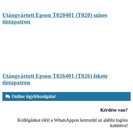
Utángyártott Epson T020401 (T020) színes
tintapatron
Utángyártott Epson T026401 (T026) fekete
tintapatron
Online ügyfélszolgálat
Kérdése van?
Kollégánkat eléri a WhatsAppon keresztül az alábbi logóra
kattintva!