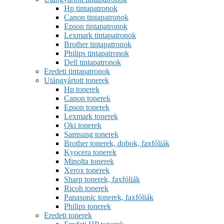
Hp tintapatronok
Canon tintapatronok
Epson tintapatronok
Lexmark tintapatronok
Brother tintapatronok
Philips tintapatronok
Dell tintapatronok
Eredeti tintapatronok
Utángyártott tonerek
Hp tonerek
Canon tonerek
Epson tonerek
Lexmark tonerek
Oki tonerek
Samsung tonerek
Brother tonerek, dobok, faxfóliák
Kyocera tonerek
Minolta tonerek
Xerox tonerek
Sharp tonerek, faxfóliák
Ricoh tonerek
Panasonic tonerek, faxfóliák
Philips tonerek
Eredeti tonerek