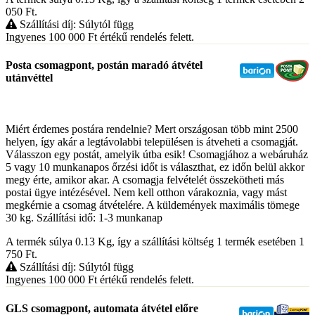
050
Ft
.
Szállítási díj: Súlytól függ
Ingyenes 100 000
Ft
értékű rendelés felett.
Posta csomagpont, postán maradó átvétel
utánvéttel
Miért érdemes postára rendelnie? Mert országosan több mint 2500
helyen, így akár a legtávolabbi településen is átveheti a csomagját.
Válasszon egy postát, amelyik útba esik! Csomagjához a webáruház
5 vagy 10 munkanapos őrzési időt is választhat, ez időn belül akkor
megy érte, amikor akar. A csomagja felvételét összekötheti más
postai ügye intézésével. Nem kell otthon várakoznia, vagy mást
megkérnie a csomag átvételére. A küldemények maximális tömege
30 kg. Szállítási idő: 1-3 munkanap
A termék súlya 0.13
Kg
, így a szállítási költség 1 termék esetében 1
750
Ft
.
Szállítási díj: Súlytól függ
Ingyenes 100 000
Ft
értékű rendelés felett.
GLS csomagpont, automata átvétel előre