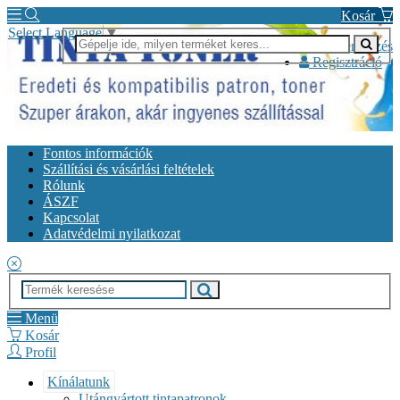
Kosár
Select Language
▼
Bejelentkezés
Regisztráció
Fontos információk
Szállítási és vásárlási feltételek
Rólunk
ÁSZF
Kapcsolat
Adatvédelmi nyilatkozat
Menü
Kosár
Profil
Kínálatunk
Utángyártott tintapatronok