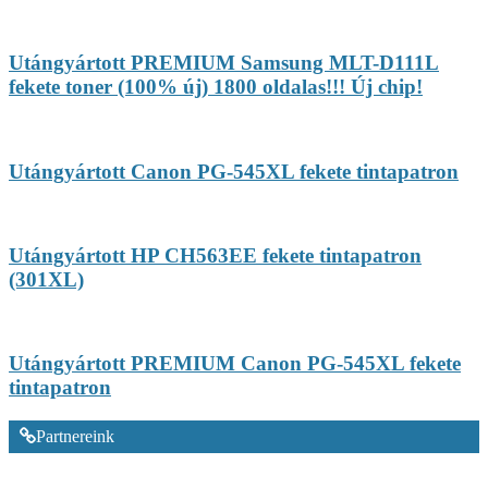
Utángyártott PREMIUM Samsung MLT-D111L
fekete toner (100% új) 1800 oldalas!!! Új chip!
Utángyártott Canon PG-545XL fekete tintapatron
Utángyártott HP CH563EE fekete tintapatron
(301XL)
Utángyártott PREMIUM Canon PG-545XL fekete
tintapatron
Partnereink