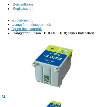
Bejelentkezés
Regisztráció
szupertoner.hu
Utángyártott tintapatronok
Epson tintapatronok
Utángyártott Epson T018401 (T018) színes tintapatron