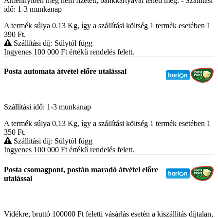
Amennyiben még nem fizetett, bankkártyával teheti meg. - Szállítási
idő: 1-3 munkanap
A termék súlya 0.13
Kg
, így a szállítási költség 1 termék esetében 1
390
Ft
.
Szállítási díj: Súlytól függ
Ingyenes 100 000
Ft
értékű rendelés felett.
Posta automata átvétel előre utalással
Szállítási idő: 1-3 munkanap
A termék súlya 0.13
Kg
, így a szállítási költség 1 termék esetében 1
350
Ft
.
Szállítási díj: Súlytól függ
Ingyenes 100 000
Ft
értékű rendelés felett.
Posta csomagpont, postán maradó átvétel előre
utalással
Vidékre, bruttó 100000 Ft feletti vásárlás esetén a kiszállítás díjtalan,