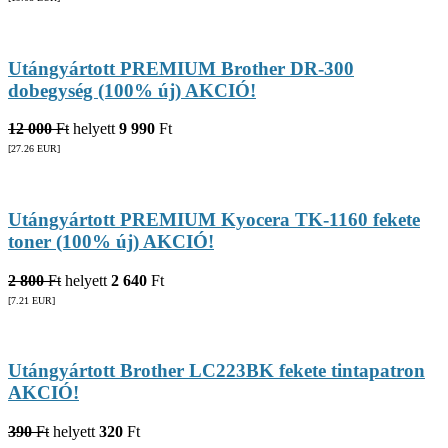
Utángyártott PREMIUM Brother DR-300
dobegység (100% új) AKCIÓ!
12 000
Ft
helyett
9 990
Ft
[27.26
EUR
]
Utángyártott PREMIUM Kyocera TK-1160 fekete
toner (100% új) AKCIÓ!
2 800
Ft
helyett
2 640
Ft
[7.21
EUR
]
Utángyártott Brother LC223BK fekete tintapatron
AKCIÓ!
390
Ft
helyett
320
Ft