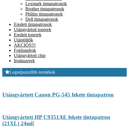
Lexmark tintapatronok
Brother tintapatronok
Philips tintapatronok
Dell tintapatronok
Eredeti tintapatronok
Utángyártott tonerek
Eredeti tonerek
Utántöltők
AKCIÓS!!!
Fotópapírok
Utángyártott chip
Irodaszerek
Legnépszerűbb termékek
Utángyártott Canon PG-545 fekete tintapatron
Utángyártott HP C9351AE fekete tintapatron
(21XL) 24ml!