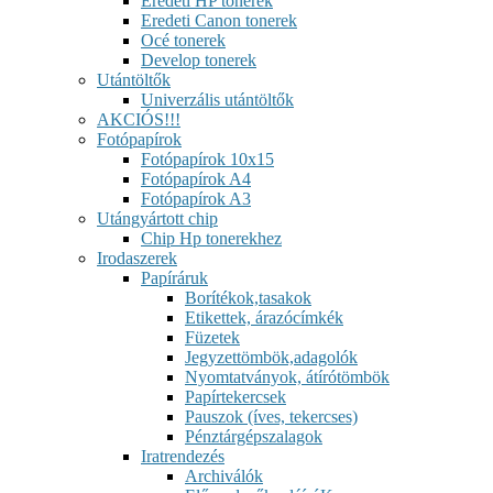
Eredeti HP tonerek
Eredeti Canon tonerek
Océ tonerek
Develop tonerek
Utántöltők
Univerzális utántöltők
AKCIÓS!!!
Fotópapírok
Fotópapírok 10x15
Fotópapírok A4
Fotópapírok A3
Utángyártott chip
Chip Hp tonerekhez
Irodaszerek
Papíráruk
Borítékok,tasakok
Etikettek, árazócímkék
Füzetek
Jegyzettömbök,adagolók
Nyomtatványok, átírótömbök
Papírtekercsek
Pauszok (íves, tekercses)
Pénztárgépszalagok
Iratrendezés
Archiválók