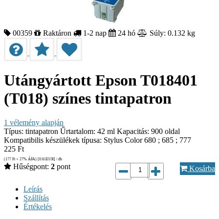
00359
Raktáron
1-2 nap
24 hó
Súly: 0.132 kg
Utángyártott Epson T018401
(T018) színes tintapatron
1
vélemény alapján
Típus: tintapatron Űrtartalom: 42 ml Kapacitás: 900 oldal
Kompatibilis készülékek típusa: Stylus Color 680 ; 685 ; 777
225
Ft
(177
Ft
+ 27% ÁFA) [0.61
EUR
] / db
Hűségpont:
2
pont
Kosárba
Leírás
Szállítás
Értékelés