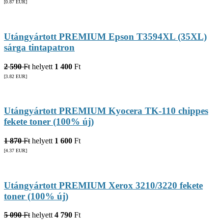
[0.87
EUR
]
Utángyártott PREMIUM Epson T3594XL (35XL)
sárga tintapatron
2 590
Ft
helyett
1 400
Ft
[3.82
EUR
]
Utángyártott PREMIUM Kyocera TK-110 chippes
fekete toner (100% új)
1 870
Ft
helyett
1 600
Ft
[4.37
EUR
]
Utángyártott PREMIUM Xerox 3210/3220 fekete
toner (100% új)
5 090
Ft
helyett
4 790
Ft