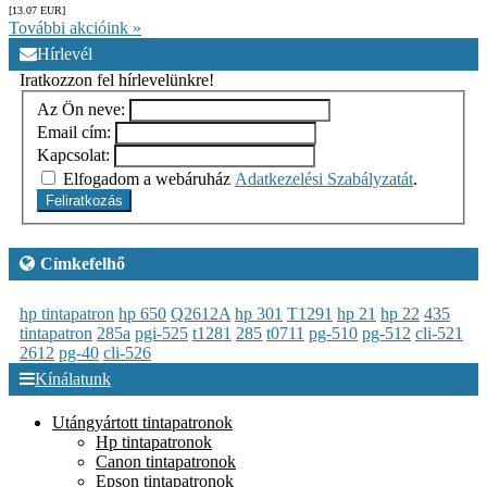
[13.07
EUR
]
További akcióink »
Hírlevél
Iratkozzon fel hírlevelünkre!
Az Ön neve:
Email cím:
Kapcsolat:
Elfogadom a webáruház
Adatkezelési Szabályzatát
.
Feliratkozás
Címkefelhő
hp tintapatron
hp 650
Q2612A
hp 301
T1291
hp 21
hp 22
435
tintapatron
285a
pgi-525
t1281
285
t0711
pg-510
pg-512
cli-521
2612
pg-40
cli-526
Kínálatunk
Utángyártott tintapatronok
Hp tintapatronok
Canon tintapatronok
Epson tintapatronok