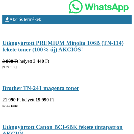
Akciós termékek
Utángyártott PREMIUM Minolta 106B (TN-114)
fekete toner (100% új) AKCIÓS!
3 800
Ft
helyett
3 440
Ft
[9.39
EUR
]
Brother TN-241 magenta toner
21 990
Ft
helyett
19 990
Ft
[54.56
EUR
]
Utángyártott Canon BCI-6BK fekete tintapatron
AKCIÓ!