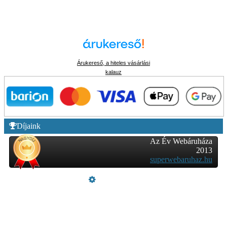
Árukereső, a hiteles vásárlási
kalauz
Díjaink
Az Év Webáruháza
2013
superwebaruhaz.hu
Üzemeltető
Online elállás
Teljes katalógus
Vásárlói értékelések