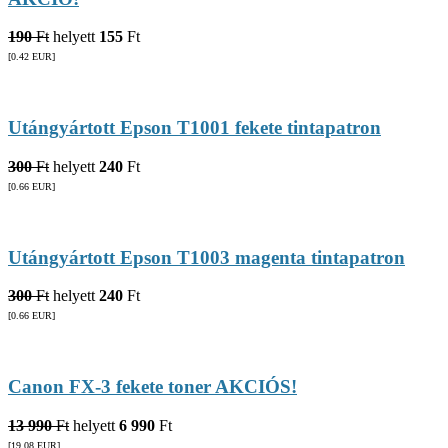
190
Ft
helyett
155
Ft
[0.42
EUR
]
Utángyártott Epson T1001 fekete tintapatron
300
Ft
helyett
240
Ft
[0.66
EUR
]
Utángyártott Epson T1003 magenta tintapatron
300
Ft
helyett
240
Ft
[0.66
EUR
]
Canon FX-3 fekete toner AKCIÓS!
13 990
Ft
helyett
6 990
Ft
[19.08
EUR
]