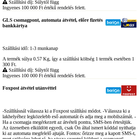
Szállítási díj: Súlytól függ
Ingyenes 100 000
Ft
értékű rendelés felett.
GLS csomagpont, automata átvétel, előre fizetés
bankkártya
Szállítási idő: 1-3 munkanap
A termék súlya 0.57
Kg
, így a szállítási költség 1 termék esetében 1
300
Ft
.
Szállítási díj: Súlytól függ
Ingyenes 100 000
Ft
értékű rendelés felett.
Foxpost átvétel utánvéttel
-Szállításnál válassza ki a Foxpost szállítási módot. -Válassza ki a
lakhelyéhez legközelebb eső automatát és adja meg a mobilszámát. -
Ha a csomagja megérkezett az átvételi pontra, SMS-ben értesítjük.
Az üzenetben elküldött egyedi, csak Ön által ismert kóddal nyithatja
ki az automata megfelelő ajtaját. Fontos: őrizze meg a kapott SMS-t,
mert szüksége lehet rá, ha vissza szeretné küldeni a csomagot! -