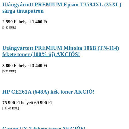
Utángyártott PREMIUM Epson T3594XL (35XL)
sárga tintapatron
2 590
Ft
helyett
1 400
Ft
[3.82
EUR
]
Utángyártott PREMIUM Minolta 106B (TN-114)
fekete toner (100% új) AKCIÓS!
3 800
Ft
helyett
3 440
Ft
[9.39
EUR
]
HP CE261A (648A) kék toner AKCIÓ!
75 990
Ft
helyett
69 990
Ft
[191.02
EUR
]
Canon FX-3 fekete toner AKCIÓS!