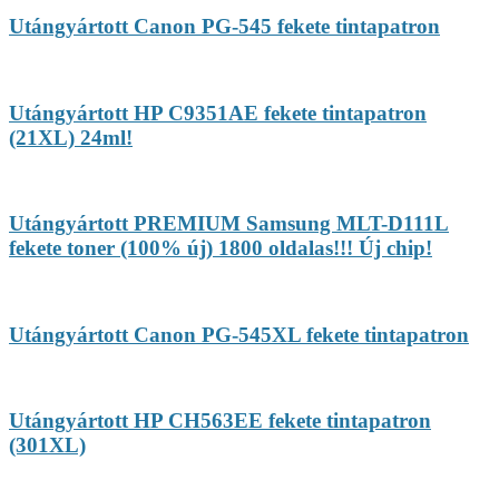
Utángyártott Canon PG-545 fekete tintapatron
Utángyártott HP C9351AE fekete tintapatron
(21XL) 24ml!
Utángyártott PREMIUM Samsung MLT-D111L
fekete toner (100% új) 1800 oldalas!!! Új chip!
Utángyártott Canon PG-545XL fekete tintapatron
Utángyártott HP CH563EE fekete tintapatron
(301XL)