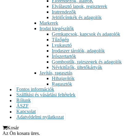
Előrendezők, aláíróK
Elválasztó lapok, regiszterek
Iratrendezők
Jelölőcímkék és adagolók
Markerek
Irodai kiegészítők
Gemkapcsok, kapcsok és adagolók
Tűzőgép
Lyukasztó
Irodaszer tárolók, adagolók
Írószertartók
Gombostűk, rajzszegek és adagolók
Névkitűzők, ültetőkártyák
Javítás, ragasztás
Hibajavítók
Ragasztók
Fontos információk
Szállítási és vásárlási feltételek
Rólunk
ÁSZF
Kapcsolat
Adatvédelmi nyilatkozat
Kosár
Az Ön kosara üres.