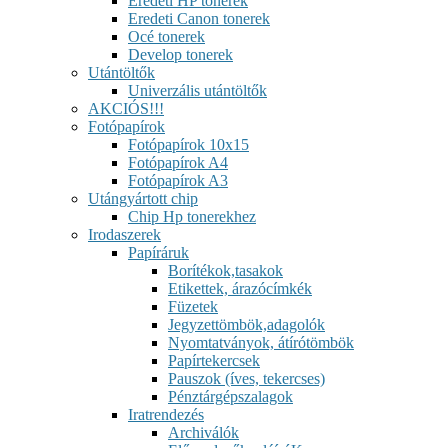
Eredeti HP tonerek
Eredeti Canon tonerek
Océ tonerek
Develop tonerek
Utántöltők
Univerzális utántöltők
AKCIÓS!!!
Fotópapírok
Fotópapírok 10x15
Fotópapírok A4
Fotópapírok A3
Utángyártott chip
Chip Hp tonerekhez
Irodaszerek
Papíráruk
Borítékok,tasakok
Etikettek, árazócímkék
Füzetek
Jegyzettömbök,adagolók
Nyomtatványok, átírótömbök
Papírtekercsek
Pauszok (íves, tekercses)
Pénztárgépszalagok
Iratrendezés
Archiválók