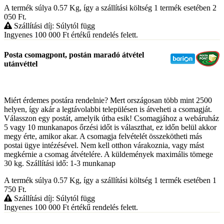
A termék súlya 0.57
Kg
, így a szállítási költség 1 termék esetében 2
050
Ft
.
Szállítási díj: Súlytól függ
Ingyenes 100 000
Ft
értékű rendelés felett.
Posta csomagpont, postán maradó átvétel
utánvéttel
Miért érdemes postára rendelnie? Mert országosan több mint 2500
helyen, így akár a legtávolabbi településen is átveheti a csomagját.
Válasszon egy postát, amelyik útba esik! Csomagjához a webáruház
5 vagy 10 munkanapos őrzési időt is választhat, ez időn belül akkor
megy érte, amikor akar. A csomagja felvételét összekötheti más
postai ügye intézésével. Nem kell otthon várakoznia, vagy mást
megkérnie a csomag átvételére. A küldemények maximális tömege
30 kg. Szállítási idő: 1-3 munkanap
A termék súlya 0.57
Kg
, így a szállítási költség 1 termék esetében 1
750
Ft
.
Szállítási díj: Súlytól függ
Ingyenes 100 000
Ft
értékű rendelés felett.