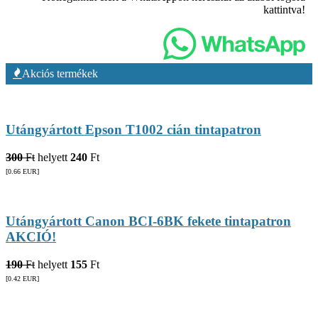
kattintva!
Akciós termékek
Utángyártott Epson T1002 cián tintapatron
300
Ft
helyett
240
Ft
[0.66
EUR
]
Utángyártott Canon BCI-6BK fekete tintapatron
AKCIÓ!
190
Ft
helyett
155
Ft
[0.42
EUR
]