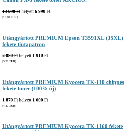
13 990
Ft
helyett
6 990
Ft
[19.08
EUR
]
Utángyártott PREMIUM Epson T3591XL (35XL)
fekete tintapatron
2 880
Ft
helyett
1 910
Ft
[5.21
EUR
]
Utángyártott PREMIUM Kyocera TK-110 chippes
fekete toner (100% új)
1 870
Ft
helyett
1 600
Ft
[4.37
EUR
]
Utángyártott PREMIUM Kyocera TK-1160 fekete