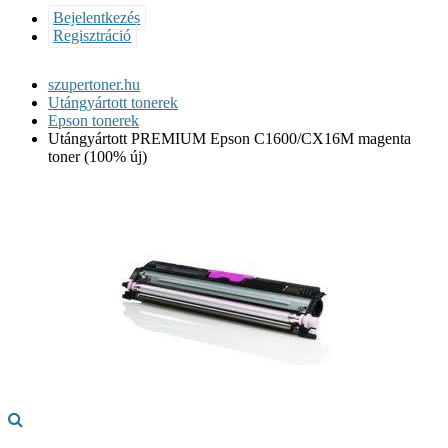
Bejelentkezés
Regisztráció
szupertoner.hu
Utángyártott tonerek
Epson tonerek
Utángyártott PREMIUM Epson C1600/CX16M magenta
toner (100% új)