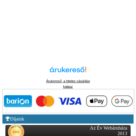
Árukereső, a hiteles vásárlási
kalauz
Díjaink
Az Év Webáruháza
2013