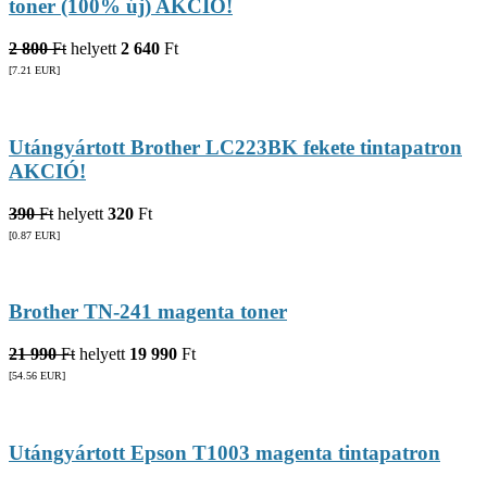
toner (100% új) AKCIÓ!
2 800
Ft
helyett
2 640
Ft
[7.21
EUR
]
Utángyártott Brother LC223BK fekete tintapatron
AKCIÓ!
390
Ft
helyett
320
Ft
[0.87
EUR
]
Brother TN-241 magenta toner
21 990
Ft
helyett
19 990
Ft
[54.56
EUR
]
Utángyártott Epson T1003 magenta tintapatron