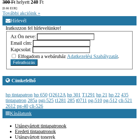
300
Ft
helyett
240
Ft
[0.66
EUR
]
További akcióink »
Hírlevél
Iratkozzon fel hírlevelünkre!
Az Ön neve:
Email cím:
Kapcsolat:
Elfogadom a webáruház
Adatkezelési Szabályzatát
.
Feliratkozás
Címkefelhő
hp tintapatron
hp 650
Q2612A
hp 301
T1291
hp 21
hp 22
435
tintapatron
285a
pgi-525
t1281
285
t0711
pg-510
pg-512
cli-521
2612
pg-40
cli-526
Kínálatunk
Utángyártott tintapatronok
Eredeti tintapatronok
Utángyártott tonerek