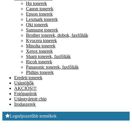
Hp tonerek
Canon tonerek
Epson tonerek
Lexmark tonerek
Oki tonerek
Samsung tonerek
Brother tonerek, dobok, faxfóliák
Kyocera tonerek
Minolta tonerek
Xerox tonerek
Sharp tonerek, faxfóliák
Ricoh tonerek
Panasonic tonerek, faxfóliák
Philips tonerek
Eredeti tonerek
Utántöltők
AKCIÓS!!!
Fotópapírok
Utángyártott chip
Irodaszerek
Legnépszerűbb termékek