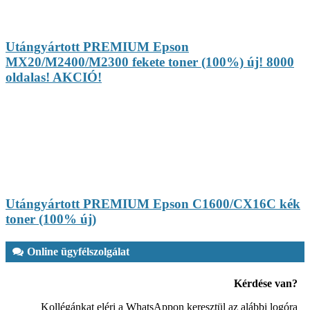
Utángyártott PREMIUM Epson
MX20/M2400/M2300 fekete toner (100%) új! 8000
oldalas! AKCIÓ!
Utángyártott PREMIUM Epson C1600/CX16C kék
toner (100% új)
Online ügyfélszolgálat
Kérdése van?
Kollégánkat eléri a WhatsAppon keresztül az alábbi logóra