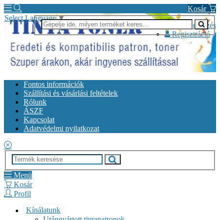
Kosár
Select Language
▼
Bejelentkezés
Regisztráció
Fontos információk
Szállítási és vásárlási feltételek
Rólunk
ÁSZF
Kapcsolat
Adatvédelmi nyilatkozat
Menü
Kosár
Profil
Kínálatunk
Utángyártott tintapatronok