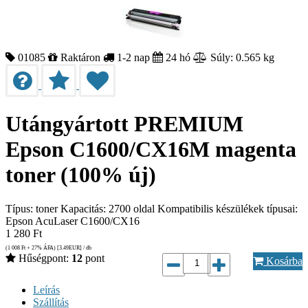
01085
Raktáron
1-2 nap
24 hó
Súly: 0.565 kg
Utángyártott PREMIUM
Epson C1600/CX16M magenta
toner (100% új)
Típus: toner Kapacitás: 2700 oldal Kompatibilis készülékek típusai:
Epson AcuLaser C1600/CX16
1 280
Ft
(1 008
Ft
+ 27% ÁFA) [3.49
EUR
] / db
Hűségpont:
12
pont
Kosárba
Leírás
Szállítás