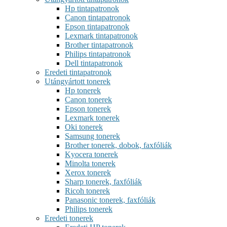
Hp tintapatronok
Canon tintapatronok
Epson tintapatronok
Lexmark tintapatronok
Brother tintapatronok
Philips tintapatronok
Dell tintapatronok
Eredeti tintapatronok
Utángyártott tonerek
Hp tonerek
Canon tonerek
Epson tonerek
Lexmark tonerek
Oki tonerek
Samsung tonerek
Brother tonerek, dobok, faxfóliák
Kyocera tonerek
Minolta tonerek
Xerox tonerek
Sharp tonerek, faxfóliák
Ricoh tonerek
Panasonic tonerek, faxfóliák
Philips tonerek
Eredeti tonerek