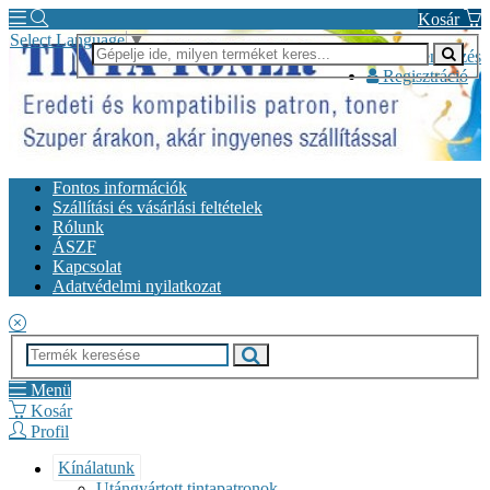
Kosár
Select Language
▼
Bejelentkezés
Regisztráció
Fontos információk
Szállítási és vásárlási feltételek
Rólunk
ÁSZF
Kapcsolat
Adatvédelmi nyilatkozat
Menü
Kosár
Profil
Kínálatunk
Utángyártott tintapatronok