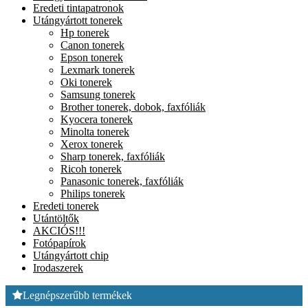
Eredeti tintapatronok
Utángyártott tonerek
Hp tonerek
Canon tonerek
Epson tonerek
Lexmark tonerek
Oki tonerek
Samsung tonerek
Brother tonerek, dobok, faxfóliák
Kyocera tonerek
Minolta tonerek
Xerox tonerek
Sharp tonerek, faxfóliák
Ricoh tonerek
Panasonic tonerek, faxfóliák
Philips tonerek
Eredeti tonerek
Utántöltők
AKCIÓS!!!
Fotópapírok
Utángyártott chip
Irodaszerek
Legnépszerűbb termékek