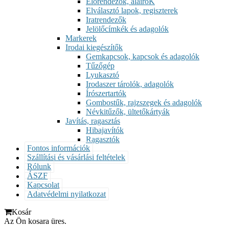
Előrendezők, aláíróK
Elválasztó lapok, regiszterek
Iratrendezők
Jelölőcímkék és adagolók
Markerek
Irodai kiegészítők
Gemkapcsok, kapcsok és adagolók
Tűzőgép
Lyukasztó
Irodaszer tárolók, adagolók
Írószertartók
Gombostűk, rajzszegek és adagolók
Névkitűzők, ültetőkártyák
Javítás, ragasztás
Hibajavítók
Ragasztók
Fontos információk
Szállítási és vásárlási feltételek
Rólunk
ÁSZF
Kapcsolat
Adatvédelmi nyilatkozat
Kosár
Az Ön kosara üres.