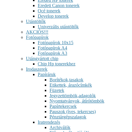
Eredeti HP tonerek
Eredeti Canon tonerek
Océ tonerek
Develop tonerek
Utántöltők
Univerzális utántöltők
AKCIÓS!!!
Fotópapírok
Fotópapírok 10x15
Fotópapírok A4
Fotópapírok A3
Utángyártott chip
Chip Hp tonerekhez
Irodaszerek
Papíráruk
Borítékok,tasakok
Etikettek, árazócímkék
Füzetek
Jegyzettömbök,adagolók
Nyomtatványok, átírótömbök
Papírtekercsek
Pauszok (íves, tekercses)
Pénztárgépszalagok
Iratrendezés
Archiválók