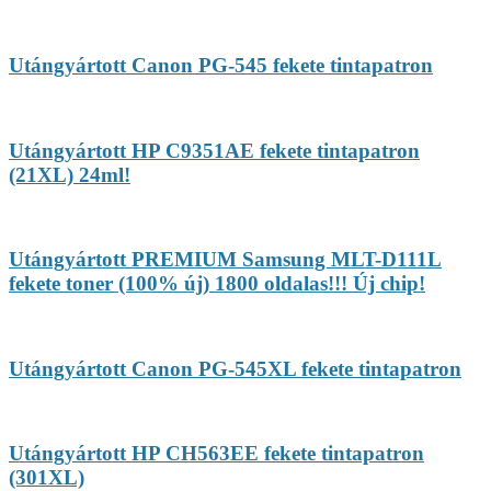
Utángyártott Canon PG-545 fekete tintapatron
Utángyártott HP C9351AE fekete tintapatron
(21XL) 24ml!
Utángyártott PREMIUM Samsung MLT-D111L
fekete toner (100% új) 1800 oldalas!!! Új chip!
Utángyártott Canon PG-545XL fekete tintapatron
Utángyártott HP CH563EE fekete tintapatron
(301XL)