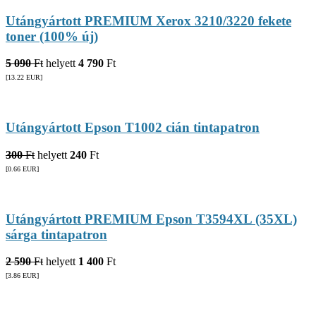
Utángyártott PREMIUM Xerox 3210/3220 fekete
toner (100% új)
5 090
Ft
helyett
4 790
Ft
[13.22
EUR
]
Utángyártott Epson T1002 cián tintapatron
300
Ft
helyett
240
Ft
[0.66
EUR
]
Utángyártott PREMIUM Epson T3594XL (35XL)
sárga tintapatron
2 590
Ft
helyett
1 400
Ft
[3.86
EUR
]