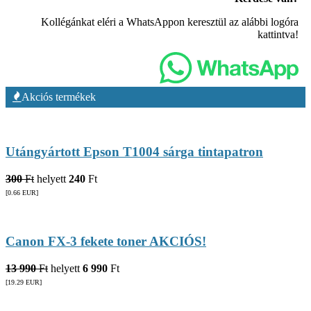
Kollégánkat eléri a WhatsAppon keresztül az alábbi logóra
kattintva!
Akciós termékek
Utángyártott Epson T1004 sárga tintapatron
300
Ft
helyett
240
Ft
[0.66
EUR
]
Canon FX-3 fekete toner AKCIÓS!
13 990
Ft
helyett
6 990
Ft
[19.29
EUR
]