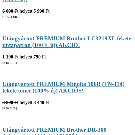
6 090
Ft
helyett
5 990
Ft
[16.53
EUR
]
Utángyártott PREMIUM Brother LC3219XL fekete
tintapatron (100% új) AKCIÓ!
1 190
Ft
helyett
790
Ft
[2.18
EUR
]
Utángyártott PREMIUM Minolta 106B (TN-114)
fekete toner (100% új) AKCIÓS!
3 800
Ft
helyett
3 440
Ft
[9.50
EUR
]
Utángyártott PREMIUM Brother DR-300