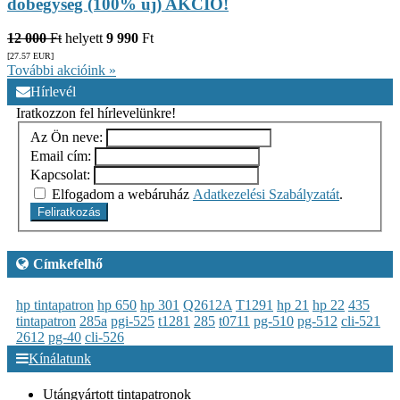
dobegység (100% új) AKCIÓ!
12 000
Ft
helyett
9 990
Ft
[27.57
EUR
]
További akcióink »
Hírlevél
Iratkozzon fel hírlevelünkre!
Az Ön neve:
Email cím:
Kapcsolat:
Elfogadom a webáruház
Adatkezelési Szabályzatát
.
Feliratkozás
Címkefelhő
hp tintapatron
hp 650
hp 301
Q2612A
T1291
hp 21
hp 22
435
tintapatron
285a
pgi-525
t1281
285
t0711
pg-510
pg-512
cli-521
2612
pg-40
cli-526
Kínálatunk
Utángyártott tintapatronok