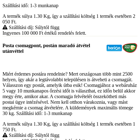
Szállítási idő: 1-3 munkanap
A termék súlya 1.30
Kg
, így a szállítási költség 1 termék esetében 2
050
Ft
.
Szállítási díj: Súlytól függ
Ingyenes 100 000
Ft
értékű rendelés felett.
Posta csomagpont, postán maradó átvétel
utánvéttel
Miért érdemes postára rendelnie? Mert országosan több mint 2500
helyen, így akár a legtávolabbi településen is átveheti a csomagját.
Válasszon egy postát, amelyik útba esik! Csomagjához a webáruház
5 vagy 10 munkanapos őrzési időt is választhat, ez időn belül akkor
megy érte, amikor akar. A csomagja felvételét összekötheti más
postai ügye intézésével. Nem kell otthon várakoznia, vagy mást
megkérnie a csomag átvételére. A küldemények maximális tömege
30 kg. Szállítási idő: 1-3 munkanap
A termék súlya 1.30
Kg
, így a szállítási költség 1 termék esetében 1
750
Ft
.
Szállítási díj: Súlytól függ