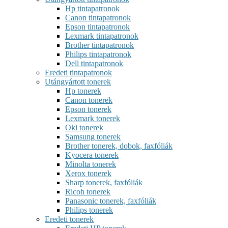
Hp tintapatronok
Canon tintapatronok
Epson tintapatronok
Lexmark tintapatronok
Brother tintapatronok
Philips tintapatronok
Dell tintapatronok
Eredeti tintapatronok
Utángyártott tonerek
Hp tonerek
Canon tonerek
Epson tonerek
Lexmark tonerek
Oki tonerek
Samsung tonerek
Brother tonerek, dobok, faxfóliák
Kyocera tonerek
Minolta tonerek
Xerox tonerek
Sharp tonerek, faxfóliák
Ricoh tonerek
Panasonic tonerek, faxfóliák
Philips tonerek
Eredeti tonerek