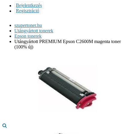
Bejelentkezés
Regisztráció
szupertoner.hu
Utángyártott tonerek
Epson tonerek
Utángyártott PREMIUM Epson C2600M magenta toner
(100% új)