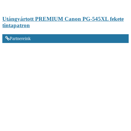
Utángyártott PREMIUM Canon PG-545XL fekete
tintapatron
Partnereink