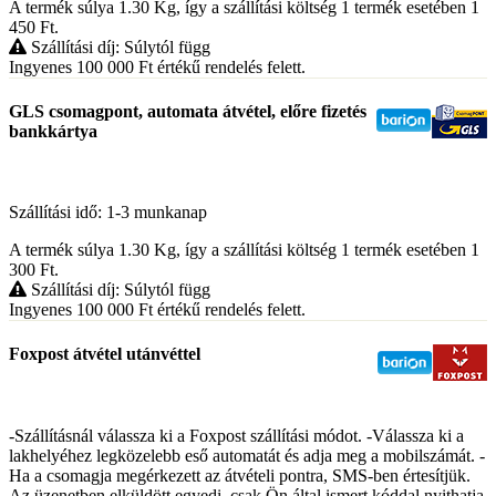
A termék súlya 1.30
Kg
, így a szállítási költség 1 termék esetében 1
450
Ft
.
Szállítási díj: Súlytól függ
Ingyenes 100 000
Ft
értékű rendelés felett.
GLS csomagpont, automata átvétel, előre fizetés
bankkártya
Szállítási idő: 1-3 munkanap
A termék súlya 1.30
Kg
, így a szállítási költség 1 termék esetében 1
300
Ft
.
Szállítási díj: Súlytól függ
Ingyenes 100 000
Ft
értékű rendelés felett.
Foxpost átvétel utánvéttel
-Szállításnál válassza ki a Foxpost szállítási módot. -Válassza ki a
lakhelyéhez legközelebb eső automatát és adja meg a mobilszámát. -
Ha a csomagja megérkezett az átvételi pontra, SMS-ben értesítjük.
Az üzenetben elküldött egyedi, csak Ön által ismert kóddal nyithatja