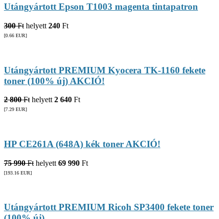
Utángyártott Epson T1003 magenta tintapatron
300
Ft
helyett
240
Ft
[0.66
EUR
]
Utángyártott PREMIUM Kyocera TK-1160 fekete
toner (100% új) AKCIÓ!
2 800
Ft
helyett
2 640
Ft
[7.29
EUR
]
HP CE261A (648A) kék toner AKCIÓ!
75 990
Ft
helyett
69 990
Ft
[193.16
EUR
]
Utángyártott PREMIUM Ricoh SP3400 fekete toner
(100% új)