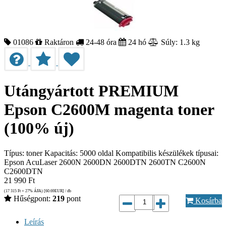
01086
Raktáron
24-48 óra
24 hó
Súly: 1.3 kg
Utángyártott PREMIUM
Epson C2600M magenta toner
(100% új)
Típus: toner Kapacitás: 5000 oldal Kompatibilis készülékek típusai:
Epson AcuLaser 2600N 2600DN 2600DTN 2600TN C2600N
C2600DTN
21 990
Ft
(17 315
Ft
+ 27% ÁFA) [60.69
EUR
] / db
Hűségpont:
219
pont
Kosárba
Leírás