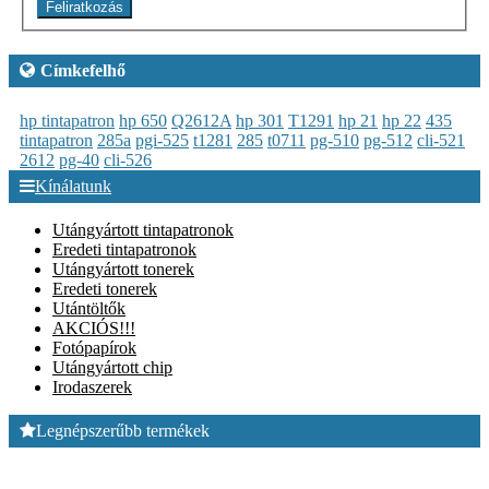
Feliratkozás
Címkefelhő
hp tintapatron
hp 650
Q2612A
hp 301
T1291
hp 21
hp 22
435
tintapatron
285a
pgi-525
t1281
285
t0711
pg-510
pg-512
cli-521
2612
pg-40
cli-526
Kínálatunk
Utángyártott tintapatronok
Eredeti tintapatronok
Utángyártott tonerek
Eredeti tonerek
Utántöltők
AKCIÓS!!!
Fotópapírok
Utángyártott chip
Irodaszerek
Legnépszerűbb termékek