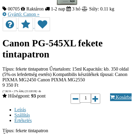
00705
Raktáron
1-2 nap
3 hó
Súly: 0.11 kg
Gyártó:
Canon
»
Canon PG-545XL fekete
tintapatron
Típus: fekete tintapatron Űrtartalom: 15ml Kapacitás: kb. 350 oldal
(5%-os lefedettség esetén) Kompatibilis készülékek típusai: Canon
PIXMA MG2450 Canon PIXMA MG2550
9 350
Ft
(7 362
Ft
+ 27% ÁFA) [25.52
EUR
] / db
Hűségpont:
93
pont
Kosárba
Leírás
Szállítás
Értékelés
Típus: fekete tintapatron