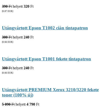
390
Ft
helyett
320
Ft
[0.87
EUR
]
Utángyártott Epson T1002 cián tintapatron
300
Ft
helyett
240
Ft
[0.66
EUR
]
Utángyártott Epson T1001 fekete tintapatron
300
Ft
helyett
240
Ft
[0.66
EUR
]
Utángyártott PREMIUM Xerox 3210/3220 fekete
toner (100% új)
5 090
Ft
helyett
4 790
Ft