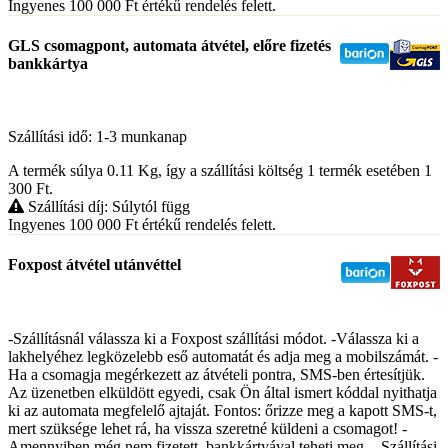
Ingyenes 100 000
Ft
értékű rendelés felett.
GLS csomagpont, automata átvétel, előre fizetés
bankkártya
Szállítási idő: 1-3 munkanap
A termék súlya 0.11
Kg
, így a szállítási költség 1 termék esetében 1
300
Ft
.
Szállítási díj: Súlytól függ
Ingyenes 100 000
Ft
értékű rendelés felett.
Foxpost átvétel utánvéttel
-Szállításnál válassza ki a Foxpost szállítási módot. -Válassza ki a
lakhelyéhez legközelebb eső automatát és adja meg a mobilszámát. -
Ha a csomagja megérkezett az átvételi pontra, SMS-ben értesítjük.
Az üzenetben elküldött egyedi, csak Ön által ismert kóddal nyithatja
ki az automata megfelelő ajtaját. Fontos: őrizze meg a kapott SMS-t,
mert szüksége lehet rá, ha vissza szeretné küldeni a csomagot! -
Amennyiben még nem fizetett, bankkártyával teheti meg. - Szállítási