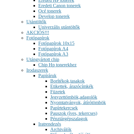
Eredeti HP tonerek
Eredeti Canon tonerek
Océ tonerek
Develop tonerek
Utántöltők
Univerzális utántöltők
AKCIÓS!!!
Fotópapírok
Fotópapírok 10x15
Fotópapírok A4
Fotópapírok A3
Utángyártott chip
Chip Hp tonerekhez
Irodaszerek
Papíráruk
Borítékok,tasakok
Etikettek, árazócímkék
Füzetek
Jegyzettömbök,adagolók
Nyomtatványok, átírótömbök
Papírtekercsek
Pauszok (íves, tekercses)
Pénztárgépszalagok
Iratrendezés
Archiválók