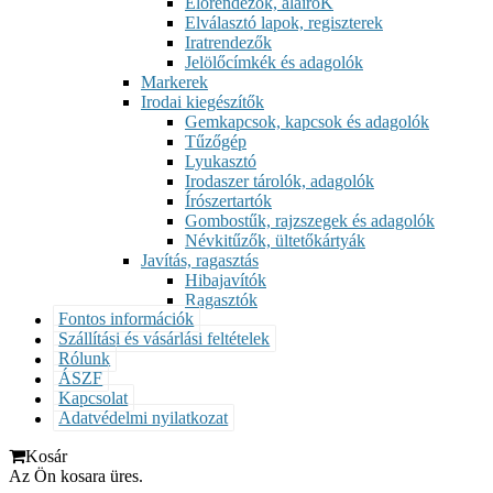
Előrendezők, aláíróK
Elválasztó lapok, regiszterek
Iratrendezők
Jelölőcímkék és adagolók
Markerek
Irodai kiegészítők
Gemkapcsok, kapcsok és adagolók
Tűzőgép
Lyukasztó
Irodaszer tárolók, adagolók
Írószertartók
Gombostűk, rajzszegek és adagolók
Névkitűzők, ültetőkártyák
Javítás, ragasztás
Hibajavítók
Ragasztók
Fontos információk
Szállítási és vásárlási feltételek
Rólunk
ÁSZF
Kapcsolat
Adatvédelmi nyilatkozat
Kosár
Az Ön kosara üres.