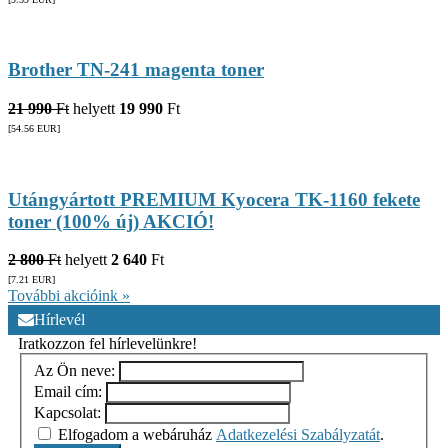
Brother TN-241 magenta toner
21 990
Ft
helyett
19 990
Ft
[54.56
EUR
]
Utángyártott PREMIUM Kyocera TK-1160 fekete
toner (100% új) AKCIÓ!
2 800
Ft
helyett
2 640
Ft
[7.21
EUR
]
További akcióink »
Hírlevél
Iratkozzon fel hírlevelünkre!
Az Ön neve:
Email cím:
Kapcsolat:
Elfogadom a webáruház
Adatkezelési Szabályzatát
.