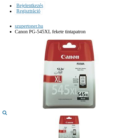
Bejelentkezés
Regisztráció
szupertoner.hu
Canon PG-545XL fekete tintapatron