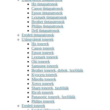
Hp tintapatronok
Canon tintapatronok
Epson tintapatronok
Lexmark tintapatronok
Brother tintapatronok
Philips tintapatronok
Dell tintapatronok
Eredeti tintapatronok
Utángyártott tonerek
Hp tonerek
Canon tonerek
Epson tonerek
Lexmark tonerek
Oki tonerek
Samsung tonerek
Brother tonerek, dobok, faxfóliák
Kyocera tonerek
Minolta tonerek
Xerox tonerek
Sharp tonerek, faxfóliák
Ricoh tonerek
Panasonic tonerek, faxfóliák
Philips tonerek
Eredeti tonerek