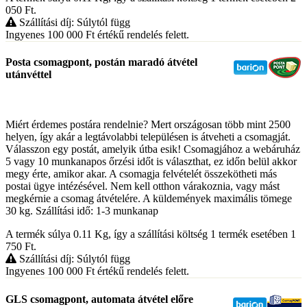
050
Ft
.
Szállítási díj: Súlytól függ
Ingyenes 100 000
Ft
értékű rendelés felett.
Posta csomagpont, postán maradó átvétel
utánvéttel
Miért érdemes postára rendelnie? Mert országosan több mint 2500
helyen, így akár a legtávolabbi településen is átveheti a csomagját.
Válasszon egy postát, amelyik útba esik! Csomagjához a webáruház
5 vagy 10 munkanapos őrzési időt is választhat, ez időn belül akkor
megy érte, amikor akar. A csomagja felvételét összekötheti más
postai ügye intézésével. Nem kell otthon várakoznia, vagy mást
megkérnie a csomag átvételére. A küldemények maximális tömege
30 kg. Szállítási idő: 1-3 munkanap
A termék súlya 0.11
Kg
, így a szállítási költség 1 termék esetében 1
750
Ft
.
Szállítási díj: Súlytól függ
Ingyenes 100 000
Ft
értékű rendelés felett.
GLS csomagpont, automata átvétel előre