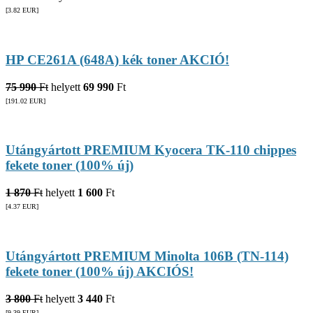
[3.82
EUR
]
HP CE261A (648A) kék toner AKCIÓ!
75 990
Ft
helyett
69 990
Ft
[191.02
EUR
]
Utángyártott PREMIUM Kyocera TK-110 chippes
fekete toner (100% új)
1 870
Ft
helyett
1 600
Ft
[4.37
EUR
]
Utángyártott PREMIUM Minolta 106B (TN-114)
fekete toner (100% új) AKCIÓS!
3 800
Ft
helyett
3 440
Ft
[9.39
EUR
]