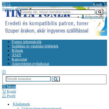
Kosár
Select Language
▼
Bejelentkezés
Regisztráció
Fontos információk
Szállítási és vásárlási feltételek
Rólunk
ÁSZF
Kapcsolat
Adatvédelmi nyilatkozat
Menü
Kosár
Profil
Kínálatunk
Utángyártott tintapatronok