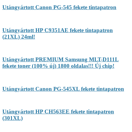
Utángyártott Canon PG-545 fekete tintapatron
Utángyártott HP C9351AE fekete tintapatron
(21XL) 24ml!
Utángyártott PREMIUM Samsung MLT-D111L
fekete toner (100% új) 1800 oldalas!!! Új chip!
Utángyártott Canon PG-545XL fekete tintapatron
Utángyártott HP CH563EE fekete tintapatron
(301XL)