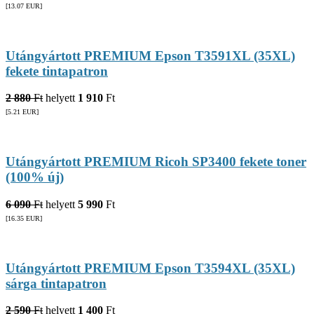
[13.07
EUR
]
Utángyártott PREMIUM Epson T3591XL (35XL)
fekete tintapatron
2 880
Ft
helyett
1 910
Ft
[5.21
EUR
]
Utángyártott PREMIUM Ricoh SP3400 fekete toner
(100% új)
6 090
Ft
helyett
5 990
Ft
[16.35
EUR
]
Utángyártott PREMIUM Epson T3594XL (35XL)
sárga tintapatron
2 590
Ft
helyett
1 400
Ft