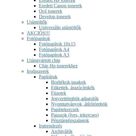
Eredeti HP tonerek
Eredeti Canon tonerek
Océ tonerek
Develop tonerek
Utántöltők
Univerzális utántöltők
AKCIÓS!!!
Fotópapírok
Fotópapírok 10x15
Fotópapírok A4
Fotópapírok A3
Utángyártott chip
Chip Hp tonerekhez
Irodaszerek
Papíráruk
Borítékok,tasakok
Etikettek, árazócímkék
Füzetek
Jegyzettömbök,adagolók
Nyomtatványok, átírótömbök
Papírtekercsek
Pauszok (íves, tekercses)
Pénztárgépszalagok
Iratrendezés
Archiválók