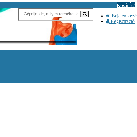
Kosár
Bejelentkezé
Regisztráció