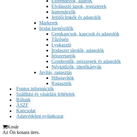
Előrendezők, aláíróK
Elválasztó lapok, regiszterek
Iratrendezők
Jelölőcímkék és adagolók
Markerek
Irodai kiegészítők
Gemkapcsok, kapcsok és adagolók
Tűzőgép
Lyukasztó
Irodaszer tárolók, adagolók
Írószertartók
Gombostűk, rajzszegek és adagolók
Névkitűzők, ültetőkártyák
Javítás, ragasztás
Hibajavítók
Ragasztók
Fontos információk
Szállítási és vásárlási feltételek
Rólunk
ÁSZF
Kapcsolat
Adatvédelmi nyilatkozat
Kosár
Az Ön kosara üres.