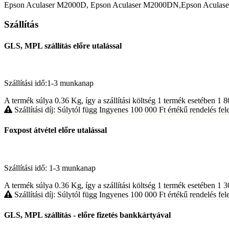
Epson Aculaser M2000D, Epson Aculaser M2000DN,Epson Acula
Szállítás
GLS, MPL szállítás előre utalással
Szállítási idő:1-3 munkanap
A termék súlya 0.36
Kg
, így a szállítási költség 1 termék esetében 1 
Szállítási díj: Súlytól függ
Ingyenes 100 000
Ft
értékű rendelés fele
Foxpost átvétel előre utalással
Szállítási idő: 1-3 munkanap
A termék súlya 0.36
Kg
, így a szállítási költség 1 termék esetében 1 
Szállítási díj: Súlytól függ
Ingyenes 100 000
Ft
értékű rendelés fele
GLS, MPL szállítás - előre fizetés bankkártyával