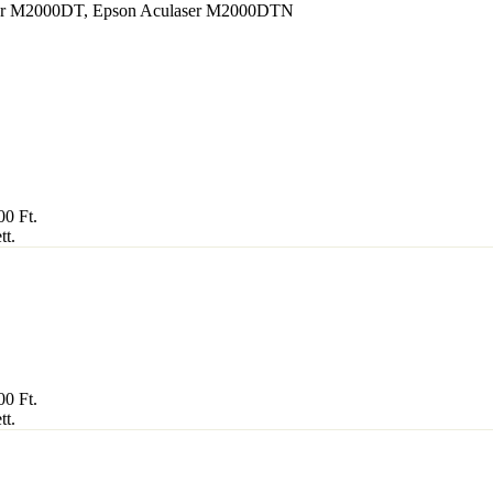
ser M2000DT, Epson Aculaser M2000DTN
800
Ft
.
tt.
300
Ft
.
tt.