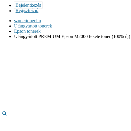
Bejelentkezés
Regisztráció
szupertoner.hu
Utángyártott tonerek
Epson tonerek
Utángyártott PREMIUM Epson M2000 fekete toner (100% új)