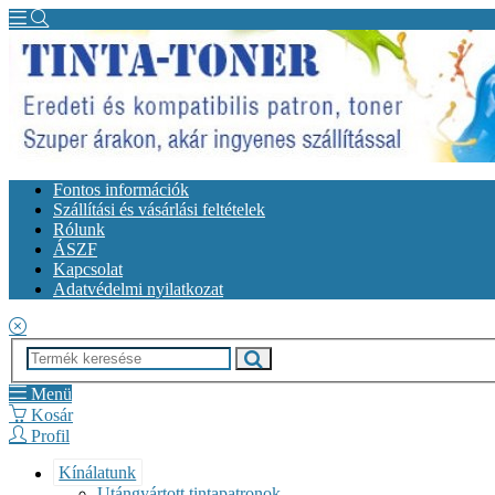
Fontos információk
Szállítási és vásárlási feltételek
Rólunk
ÁSZF
Kapcsolat
Adatvédelmi nyilatkozat
Menü
Kosár
Profil
Kínálatunk
Utángyártott tintapatronok