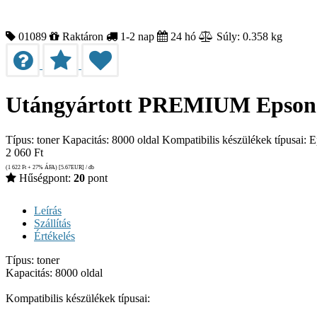
01089
Raktáron
1-2 nap
24 hó
Súly: 0.358 kg
Utángyártott PREMIUM Epson M
Típus: toner Kapacitás: 8000 oldal Kompatibilis készülékek típ
2 060
Ft
(1 622
Ft
+ 27% ÁFA) [5.67
EUR
] / db
Hűségpont:
20
pont
Leírás
Szállítás
Értékelés
Típus: toner
Kapacitás: 8000 oldal
Kompatibilis készülékek típusai: