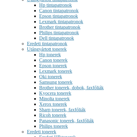
Hp tintapatronok
Canon tintapatronok
Epson tintapatronok
Lexmark tintapatronok
Brother tintapatronok
Philips tintapatronok
Dell tintapatronok
Eredeti tintapatronok
Utángyártott tonerek
Hp tonerek
Canon tonerek
Epson tonerek
Lexmark tonerek
Oki tonerek
Samsung tonerek
Brother tonerek, dobok, faxfóliák
Kyocera tonerek
Minolta tonerek
Xerox tonerek
Sharp tonerek, faxfóliák
Ricoh tonerek
Panasonic tonerek, faxfóliák
Philips tonerek
Eredeti tonerek