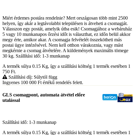
Miért érdemes postára rendelnie? Mert országosan több mint 2500
helyen, így akár a legtávolabbi településen is átveheti a csomagját.
Válasszon egy postát, amelyik útba esik! Csomagjához a webáruház
5 vagy 10 munkanapos őrzési időt is választhat, ez időn belül akkor
megy érte, amikor akar. A csomagja felvételét összekötheti más
postai ügye intézésével. Nem kell otthon várakoznia, vagy mást
megkérnie a csomag átvételére. A küldemények maximális tömege
30 kg. Szállítási idő: 1-3 munkanap
A termék súlya 0.15
Kg
, így a szállítási költség 1 termék esetében 1
750
Ft
.
Szállítási díj: Súlytól függ
Ingyenes 100 000
Ft
értékű rendelés felett.
GLS csomagpont, automata átvétel előre
utalással
Szállítási idő: 1-3 munkanap
A termék súlya 0.15
Kg
, így a szállítási költség 1 termék esetében 1