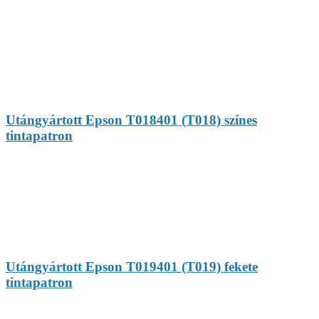
Utángyártott Epson T018401 (T018) színes
tintapatron
Utángyártott Epson T019401 (T019) fekete
tintapatron