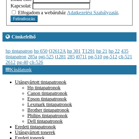
Kapcsolat:
Elfogadom a webáruház
Adatkezelési Szabályzatát
.
Feliratkozás
Címkefelhő
hp tintapatron
hp 650
Q2612A
hp 301
T1291
hp 21
hp 22
435
tintapatron
285a
pgi-525
t1281
285
t0711
pg-510
pg-512
cli-521
2612
pg-40
cli-526
Kínálatunk
Utángyártott tintapatronok
Hp tintapatronok
Canon tintapatronok
Epson tintapatronok
Lexmark tintapatronok
Brother tintapatronok
Philips tintapatronok
Dell tintapatronok
Eredeti tintapatronok
Utángyártott tonerek
Eredeti tonerek