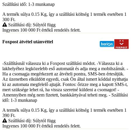
Szállítási idő: 1-3 munkanap
A termék súlya 0.15
Kg
, így a szállítási költség 1 termék esetében 1
300
Ft
.
Szállítási díj: Súlytól függ
Ingyenes 100 000
Ft
értékű rendelés felett.
Foxpost átvétel utánvéttel
-Szállításnál válassza ki a Foxpost szállítási módot. -Válassza ki a
lakhelyéhez legközelebb eső automatát és adja meg a mobilszámát. -
Ha a csomagja megérkezett az átvételi pontra, SMS-ben értesítjük.
Az üzenetben elküldött egyedi, csak Ön által ismert kóddal nyithatja
ki az automata megfelelő ajtaját. Fontos: őrizze meg a kapott SMS-t,
mert szüksége lehet rá, ha vissza szeretné küldeni a csomagot! -
Amennyiben még nem fizetett, bankkártyával teheti meg. - Szállítási
idő: 1-3 munkanap
A termék súlya 0.15
Kg
, így a szállítási költség 1 termék esetében 1
390
Ft
.
Szállítási díj: Súlytól függ
Ingyenes 100 000
Ft
értékű rendelés felett.