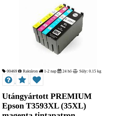
00469
Raktáron
1-2 nap
24 hó
Súly: 0.15 kg
Utángyártott PREMIUM
Epson T3593XL (35XL)
magenta tintapatron