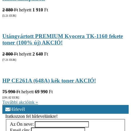
2 880
Ft
helyett
1 910
Ft
[5.21
EUR
]
Utángyártott PREMIUM Kyocera TK-1160 fekete
toner (100% új) AKCIÓ!
2 800
Ft
helyett
2 640
Ft
[7.21
EUR
]
HP CE261A (648A) kék toner AKCIÓ!
75 990
Ft
helyett
69 990
Ft
[191.02
EUR
]
További akcióink »
Hírlevél
Iratkozzon fel hírlevelünkre!
Az Ön neve:
Email cím: