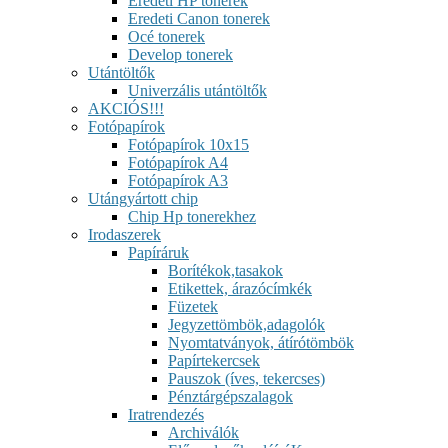
Eredeti HP tonerek
Eredeti Canon tonerek
Océ tonerek
Develop tonerek
Utántöltők
Univerzális utántöltők
AKCIÓS!!!
Fotópapírok
Fotópapírok 10x15
Fotópapírok A4
Fotópapírok A3
Utángyártott chip
Chip Hp tonerekhez
Irodaszerek
Papíráruk
Borítékok,tasakok
Etikettek, árazócímkék
Füzetek
Jegyzettömbök,adagolók
Nyomtatványok, átírótömbök
Papírtekercsek
Pauszok (íves, tekercses)
Pénztárgépszalagok
Iratrendezés
Archiválók