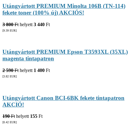
Utángyártott PREMIUM Minolta 106B (TN-114)
fekete toner (100% új) AKCIÓS!
3 800
Ft
helyett
3 440
Ft
[9.39
EUR
]
Utángyártott PREMIUM Epson T3593XL (35XL)
magenta tintapatron
2 590
Ft
helyett
1 400
Ft
[3.82
EUR
]
Utángyártott Canon BCI-6BK fekete tintapatron
AKCIÓ!
190
Ft
helyett
155
Ft
[0.42
EUR
]