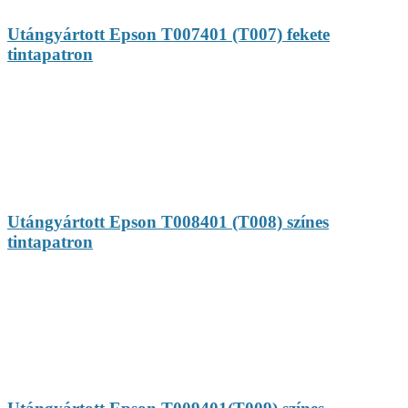
Utángyártott Epson T007401 (T007) fekete
tintapatron
Utángyártott Epson T008401 (T008) színes
tintapatron