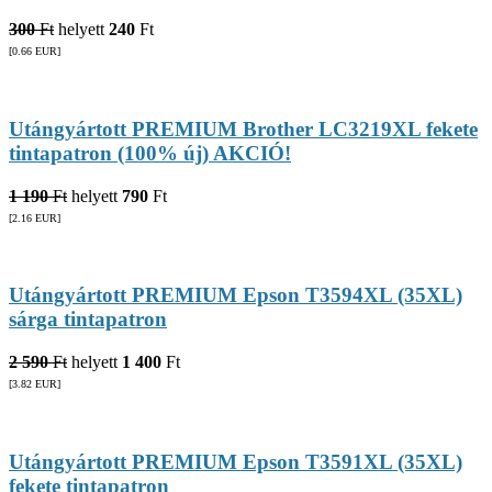
300
Ft
helyett
240
Ft
[0.66
EUR
]
Utángyártott PREMIUM Brother LC3219XL fekete
tintapatron (100% új) AKCIÓ!
1 190
Ft
helyett
790
Ft
[2.16
EUR
]
Utángyártott PREMIUM Epson T3594XL (35XL)
sárga tintapatron
2 590
Ft
helyett
1 400
Ft
[3.82
EUR
]
Utángyártott PREMIUM Epson T3591XL (35XL)
fekete tintapatron