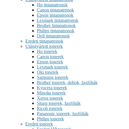
Hp tintapatronok
Canon tintapatronok
Epson tintapatronok
Lexmark tintapatronok
Brother tintapatronok
Philips tintapatronok
Dell tintapatronok
Eredeti tintapatronok
Utángyártott tonerek
Hp tonerek
Canon tonerek
Epson tonerek
Lexmark tonerek
Oki tonerek
Samsung tonerek
Brother tonerek, dobok, faxfóliák
Kyocera tonerek
Minolta tonerek
Xerox tonerek
Sharp tonerek, faxfóliák
Ricoh tonerek
Panasonic tonerek, faxfóliák
Philips tonerek
Eredeti tonerek