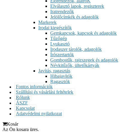
Előrendezők, aláíróK
Elválasztó lapok, regiszterek
Iratrendezők
Jelölőcímkék és adagolók
Markerek
Irodai kiegészítők
Gemkapcsok, kapcsok és adagolók
Tűzőgép
Lyukasztó
Irodaszer tárolók, adagolók
Írószertartók
Gombostűk, rajzszegek és adagolók
Névkitűzők, ültetőkártyák
Javítás, ragasztás
Hibajavítók
Ragasztók
Fontos információk
Szállítási és vásárlási feltételek
Rólunk
ÁSZF
Kapcsolat
Adatvédelmi nyilatkozat
Kosár
Az Ön kosara üres.