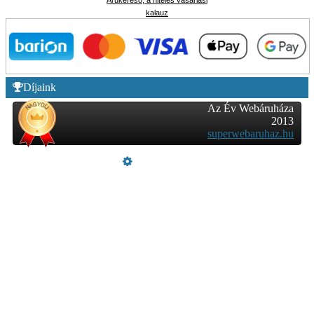
Árukereső, a hiteles vásárlási
kalauz
Díjaink
Az Év Webáruháza
2013
superwebaruhaz.hu
Üzemeltető
Online elállás
Teljes katalógus
Vásárlói értékelések
Szeretne Ön is ilyen webáruházat nyitni?
Webáruház nyitás »