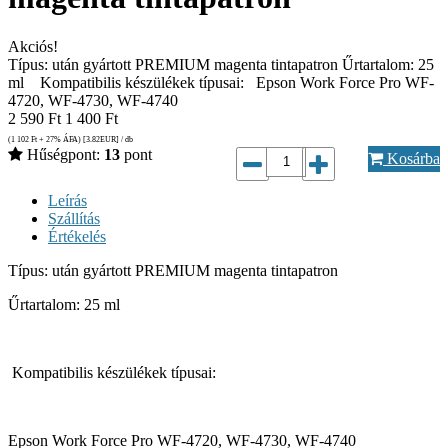
Akciós!
Típus: után gyártott PREMIUM magenta tintapatron Űrtartalom: 25
ml Kompatibilis készülékek típusai: Epson Work Force Pro WF-
4720, WF-4730, WF-4740
2 590
Ft
1 400
Ft
(1 102
Ft
+ 27% ÁFA) [3.82
EUR
] / db
Hűségpont:
13
pont
Kosárba
Leírás
Szállítás
Értékelés
Típus: után gyártott PREMIUM magenta tintapatron
Űrtartalom: 25 ml
Kompatibilis készülékek típusai:
Epson Work Force Pro WF-4720, WF-4730, WF-4740