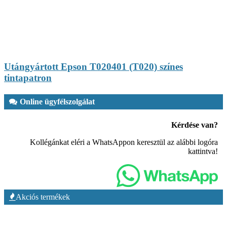
Utángyártott Epson T020401 (T020) színes
tintapatron
Online ügyfélszolgálat
Kérdése van?
Kollégánkat eléri a WhatsAppon keresztül az alábbi logóra
kattintva!
Akciós termékek