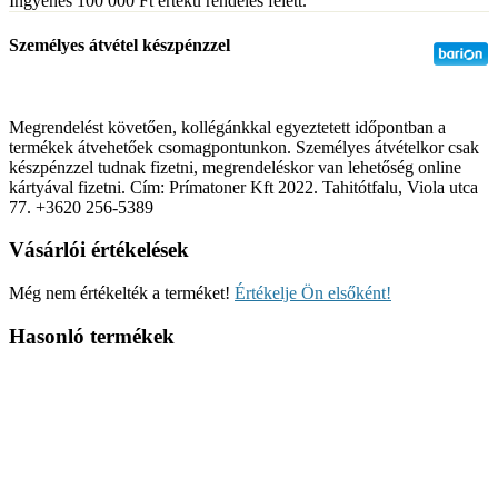
Ingyenes 100 000
Ft
értékű rendelés felett.
Személyes átvétel készpénzzel
Megrendelést követően, kollégánkkal egyeztetett időpontban a
termékek átvehetőek csomagpontunkon. Személyes átvételkor csak
készpénzzel tudnak fizetni, megrendeléskor van lehetőség online
kártyával fizetni. Cím: Prímatoner Kft 2022. Tahitótfalu, Viola utca
77. +3620 256-5389
Vásárlói értékelések
Még nem értékelték a terméket!
Értékelje Ön elsőként!
Hasonló termékek