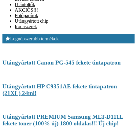
Utántöltők
AKCIÓS!!!
Fotópapírok
Utángyártott chip
Irodaszerek
Legnépszerűbb termékek
Utángyártott Canon PG-545 fekete tintapatron
Utángyártott HP C9351AE fekete tintapatron
(21XL) 24ml!
Utángyártott PREMIUM Samsung MLT-D111L
fekete toner (100% új) 1800 oldalas!!! Új chip!