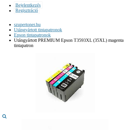
Bejelentkezés
Regisztráció
szupertoner.hu
Utángyártott tintapatronok
Epson tintapatronok
Utángyártott PREMIUM Epson T3593XL (35XL) magenta
tintapatron