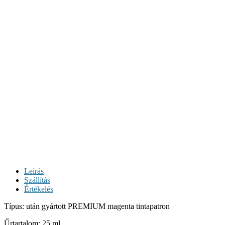
Leírás
Szállítás
Értékelés
Típus: után gyártott PREMIUM magenta tintapatron
Űrtartalom: 25 ml