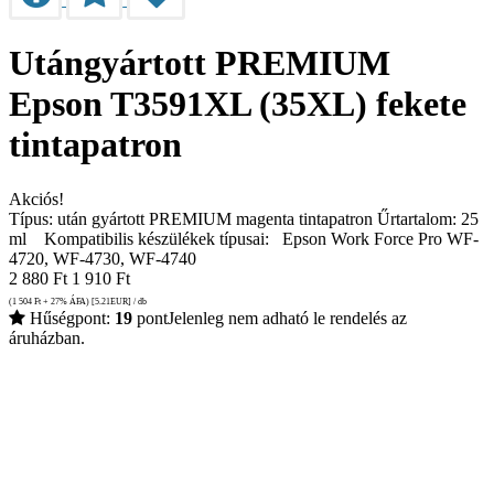
Utángyártott PREMIUM
Epson T3591XL (35XL) fekete
tintapatron
Akciós!
Típus: után gyártott PREMIUM magenta tintapatron Űrtartalom: 25
ml Kompatibilis készülékek típusai: Epson Work Force Pro WF-
4720, WF-4730, WF-4740
2 880
Ft
1 910
Ft
(1 504
Ft
+ 27% ÁFA) [5.21
EUR
] / db
Hűségpont:
19
pont
Jelenleg nem adható le rendelés az
áruházban.