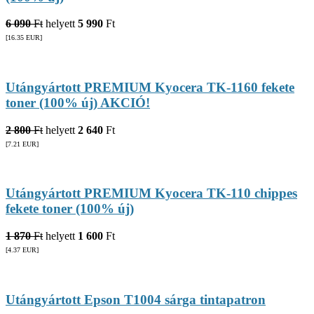
6 090
Ft
helyett
5 990
Ft
[16.35
EUR
]
Utángyártott PREMIUM Kyocera TK-1160 fekete
toner (100% új) AKCIÓ!
2 800
Ft
helyett
2 640
Ft
[7.21
EUR
]
Utángyártott PREMIUM Kyocera TK-110 chippes
fekete toner (100% új)
1 870
Ft
helyett
1 600
Ft
[4.37
EUR
]
Utángyártott Epson T1004 sárga tintapatron