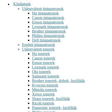
Kínálatunk
Utángyártott tintapatronok
Hp tintapatronok
Canon tintapatronok
Epson tintapatronok
Lexmark tintapatronok
Brother tintapatronok
Philips tintapatronok
Dell tintapatronok
Eredeti tintapatronok
Utángyártott tonerek
Hp tonerek
Canon tonerek
Epson tonerek
Lexmark tonerek
Oki tonerek
Samsung tonerek
Brother tonerek, dobok, faxfóliák
Kyocera tonerek
Minolta tonerek
Xerox tonerek
Sharp tonerek, faxfóliák
Ricoh tonerek
Panasonic tonerek, faxfóliák