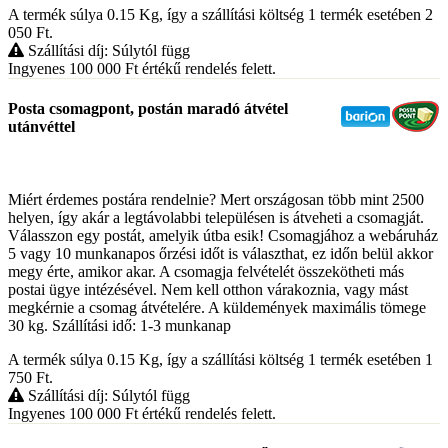
A termék súlya 0.15
Kg
, így a szállítási költség 1 termék esetében 2
050
Ft
.
Szállítási díj: Súlytól függ
Ingyenes 100 000
Ft
értékű rendelés felett.
Posta csomagpont, postán maradó átvétel
utánvéttel
Miért érdemes postára rendelnie? Mert országosan több mint 2500
helyen, így akár a legtávolabbi településen is átveheti a csomagját.
Válasszon egy postát, amelyik útba esik! Csomagjához a webáruház
5 vagy 10 munkanapos őrzési időt is választhat, ez időn belül akkor
megy érte, amikor akar. A csomagja felvételét összekötheti más
postai ügye intézésével. Nem kell otthon várakoznia, vagy mást
megkérnie a csomag átvételére. A küldemények maximális tömege
30 kg. Szállítási idő: 1-3 munkanap
A termék súlya 0.15
Kg
, így a szállítási költség 1 termék esetében 1
750
Ft
.
Szállítási díj: Súlytól függ
Ingyenes 100 000
Ft
értékű rendelés felett.