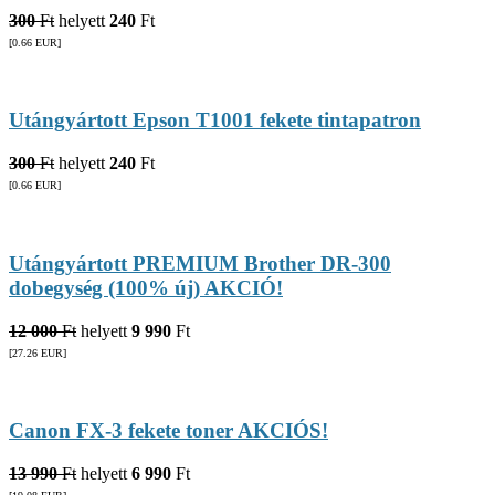
300
Ft
helyett
240
Ft
[0.66
EUR
]
Utángyártott Epson T1001 fekete tintapatron
300
Ft
helyett
240
Ft
[0.66
EUR
]
Utángyártott PREMIUM Brother DR-300
dobegység (100% új) AKCIÓ!
12 000
Ft
helyett
9 990
Ft
[27.26
EUR
]
Canon FX-3 fekete toner AKCIÓS!
13 990
Ft
helyett
6 990
Ft