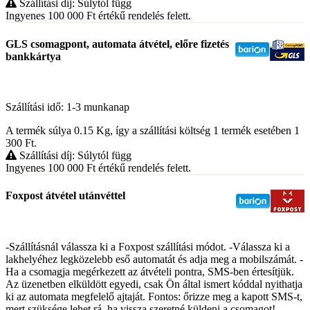
Szállítási díj: Súlytól függ
Ingyenes 100 000
Ft
értékű rendelés felett.
GLS csomagpont, automata átvétel, előre fizetés
bankkártya
Szállítási idő: 1-3 munkanap
A termék súlya 0.15
Kg
, így a szállítási költség 1 termék esetében 1
300
Ft
.
Szállítási díj: Súlytól függ
Ingyenes 100 000
Ft
értékű rendelés felett.
Foxpost átvétel utánvéttel
-Szállításnál válassza ki a Foxpost szállítási módot. -Válassza ki a
lakhelyéhez legközelebb eső automatát és adja meg a mobilszámát. -
Ha a csomagja megérkezett az átvételi pontra, SMS-ben értesítjük.
Az üzenetben elküldött egyedi, csak Ön által ismert kóddal nyithatja
ki az automata megfelelő ajtaját. Fontos: őrizze meg a kapott SMS-t,
mert szüksége lehet rá, ha vissza szeretné küldeni a csomagot! -