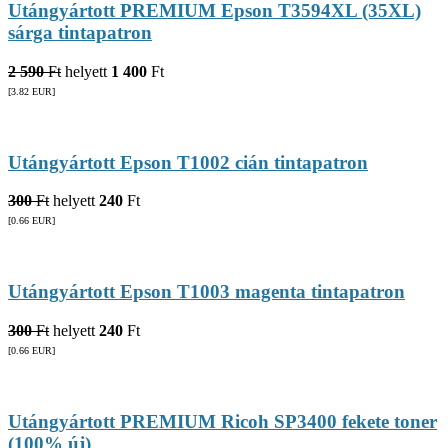
Utángyártott PREMIUM Epson T3594XL (35XL)
sárga tintapatron
2 590
Ft
helyett
1 400
Ft
[3.82
EUR
]
Utángyártott Epson T1002 cián tintapatron
300
Ft
helyett
240
Ft
[0.66
EUR
]
Utángyártott Epson T1003 magenta tintapatron
300
Ft
helyett
240
Ft
[0.66
EUR
]
Utángyártott PREMIUM Ricoh SP3400 fekete toner
(100% új)