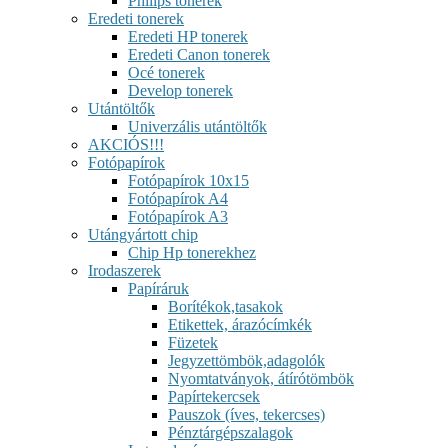
Philips tonerek
Eredeti tonerek
Eredeti HP tonerek
Eredeti Canon tonerek
Océ tonerek
Develop tonerek
Utántöltők
Univerzális utántöltők
AKCIÓS!!!
Fotópapírok
Fotópapírok 10x15
Fotópapírok A4
Fotópapírok A3
Utángyártott chip
Chip Hp tonerekhez
Irodaszerek
Papíráruk
Borítékok,tasakok
Etikettek, árazócímkék
Füzetek
Jegyzettömbök,adagolók
Nyomtatványok, átírótömbök
Papírtekercsek
Pauszok (íves, tekercses)
Pénztárgépszalagok