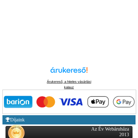
Árukereső, a hiteles vásárlási
kalauz
Díjaink
Az Év Webáruháza
2013