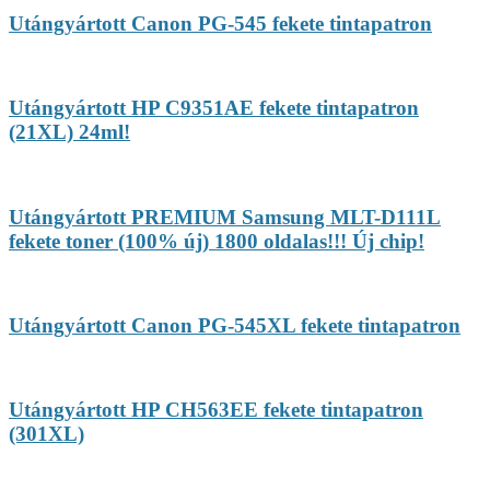
Utángyártott Canon PG-545 fekete tintapatron
Utángyártott HP C9351AE fekete tintapatron
(21XL) 24ml!
Utángyártott PREMIUM Samsung MLT-D111L
fekete toner (100% új) 1800 oldalas!!! Új chip!
Utángyártott Canon PG-545XL fekete tintapatron
Utángyártott HP CH563EE fekete tintapatron
(301XL)