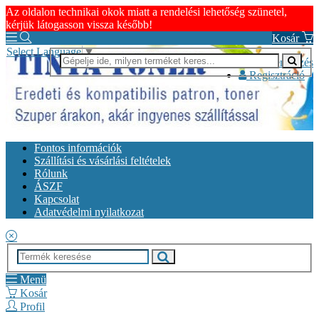
Az oldalon technikai okok miatt a rendelési lehetőség szünetel,
kérjük látogasson vissza később!
Kosár
Select Language
▼
Bejelentkezés
Regisztráció
Fontos információk
Szállítási és vásárlási feltételek
Rólunk
ÁSZF
Kapcsolat
Adatvédelmi nyilatkozat
Menü
Kosár
Profil