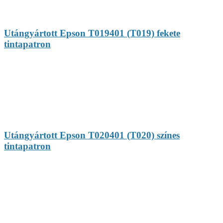
Utángyártott Epson T019401 (T019) fekete
tintapatron
Utángyártott Epson T020401 (T020) színes
tintapatron