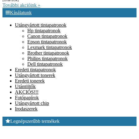
[19.08
EUR
]
További akcióink »
Kínálatunk
Utángyártott tintapatronok
Hp tintapatronok
Canon tintapatronok
Epson tintapatronok
Lexmark tintapatronok
Brother tintapatronok
Philips tintapatronok
Dell tintapatronok
Eredeti tintapatronok
Utángyártott tonerek
Eredeti tonerek
Utántöltők
AKCIÓS!!!
Fotópapírok
Utángyártott chip
Irodaszerek
Legnépszerűbb termékek