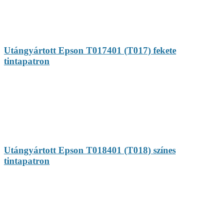
Utángyártott Epson T017401 (T017) fekete
tintapatron
Utángyártott Epson T018401 (T018) színes
tintapatron