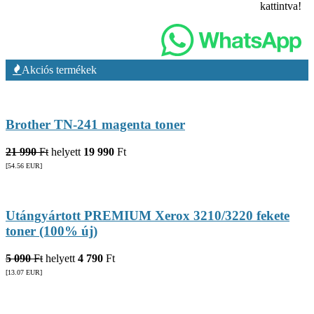
kattintva!
Akciós termékek
Brother TN-241 magenta toner
21 990
Ft
helyett
19 990
Ft
[54.56
EUR
]
Utángyártott PREMIUM Xerox 3210/3220 fekete
toner (100% új)
5 090
Ft
helyett
4 790
Ft
[13.07
EUR
]