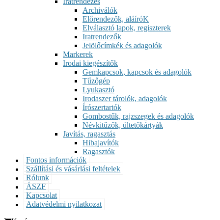
Iratrendezés
Archiválók
Előrendezők, aláíróK
Elválasztó lapok, regiszterek
Iratrendezők
Jelölőcímkék és adagolók
Markerek
Irodai kiegészítők
Gemkapcsok, kapcsok és adagolók
Tűzőgép
Lyukasztó
Irodaszer tárolók, adagolók
Írószertartók
Gombostűk, rajzszegek és adagolók
Névkitűzők, ültetőkártyák
Javítás, ragasztás
Hibajavítók
Ragasztók
Fontos információk
Szállítási és vásárlási feltételek
Rólunk
ÁSZF
Kapcsolat
Adatvédelmi nyilatkozat